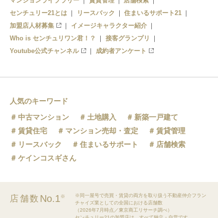
マンションライブラリー
賃貸管理
店舗検索
センチュリー21とは
リースバック
住まいるサポート21
加盟店人材募集
イメージキャラクター紹介
Who is センチュリワン君！？
接客グランプリ
Youtube公式チャンネル
成約者アンケート
人気のキーワード
中古マンション
土地購入
新築一戸建て
賃貸住宅
マンション売却・査定
賃貸管理
リースバック
住まいるサポート
店舗検索
ケインコスギさん
※同一屋号で売買・賃貸の両方を取り扱う不動産仲介フラン
No.1
店舗数
※
チャイズ業としての全国における店舗数
（2026年7月時点／東京商工リサーチ調べ）
センチュリー21の加盟店は、すべて独立・自営です。