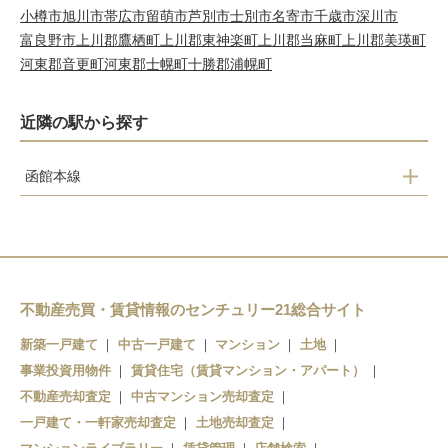
小樽市
旭川市
帯広市
留萌市
芦別市
士別市
名寄市
千歳市
深川市
富良野市
上川郡鷹栖町
上川郡東神楽町
上川郡当麻町
上川郡美瑛町
河東郡音更町
河東郡士幌町
十勝郡浦幌町
近隣の駅から探す
函館本線
深川
納内
伊納
近文
不動産売買・賃貸情報のセンチュリー21総合サイト
旭川
新築一戸建て
中古一戸建て
マンション
土地
事業投資用物件
賃貸住宅（賃貸マンション・アパート）
不動産売却査定
中古マンション売却査定
一戸建て・一軒家売却査定
土地売却査定