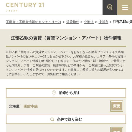
不動産・不動産情報のセンチュリー21
賃貸物件
北海道
滝川市
江部乙駅の
江部乙駅の賃貸（賃貸マンション・アパート）物件情報
江部乙駅「北海道」の賃貸マンション、アパートをお探しなら不動産フランチャイズ店舗
数ナンバー1のセンチュリー21におまかせ下さい。お客様の住みたいエリア・条件の賃貸マ
ンション、アパート情報を0件紹介しております。住みたい沿線・駅・地域や、ご希望に合
った間取り、予算・ご希望の家賃、徒歩時間などの条件から、ご希望に沿った賃貸マンシ
ョン、アパート情報を見つけていただけます。お客様にご希望に沿うお部屋が見つかるよ
うにお手伝いいたしますので、お気軽にご相談ください！
沿線から探す
変更
北海道
函館本線
条件で絞り込む