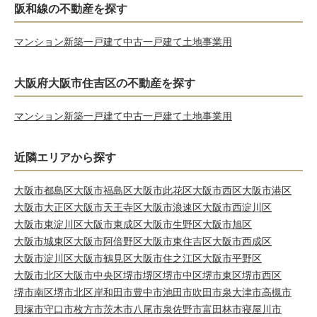
阪和線の不動産を探す
マンション
新築一戸建て
中古一戸建て
土地
事業用
大阪府大阪市住吉区の不動産を探す
マンション
新築一戸建て
中古一戸建て
土地
事業用
近隣エリアから探す
大阪市都島区
大阪市福島区
大阪市此花区
大阪市西区
大阪市港区
大阪市大正区
大阪市天王寺区
大阪市浪速区
大阪市西淀川区
大阪市東淀川区
大阪市東成区
大阪市生野区
大阪市旭区
大阪市城東区
大阪市阿倍野区
大阪市東住吉区
大阪市西成区
大阪市淀川区
大阪市鶴見区
大阪市住之江区
大阪市平野区
大阪市北区
大阪市中央区
堺市堺区
堺市中区
堺市東区
堺市西区
堺市南区
堺市北区
岸和田市
豊中市
池田市
吹田市
泉大津市
高槻市
貝塚市
守口市
枚方市
茨木市
八尾市
泉佐野市
富田林市
寝屋川市