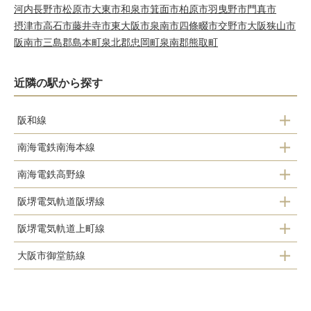
河内長野市
松原市
大東市
和泉市
箕面市
柏原市
羽曳野市
門真市
摂津市
高石市
藤井寺市
東大阪市
泉南市
四條畷市
交野市
大阪狭山市
阪南市
三島郡島本町
泉北郡忠岡町
泉南郡熊取町
近隣の駅から探す
阪和線
南海電鉄南海本線
長居駅
南海電鉄高野線
粉浜駅
我孫子町駅
阪堺電気軌道阪堺線
帝塚山駅
住吉大社駅
杉本町駅
阪堺電気軌道上町線
東粉浜駅
住吉東駅
大阪市御堂筋線
帝塚山三丁目駅
住吉駅
沢ノ町駅
長居駅
帝塚山四丁目駅
住吉鳥居前駅
我孫子前駅