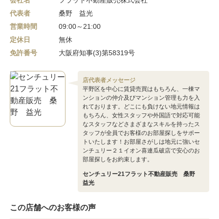
代表者
桑野 益光
営業時間
09:00～21:00
定休日
無休
免許番号
大阪府知事(3)第58319号
店代表者メッセージ
平野区を中心に賃貸売買はもちろん、一棟マ
ンションの仲介及びマンション管理も力を入
れております。どこにも負けない地元情報は
もちろん、女性スタッフや外国語で対応可能
なスタッフなどさまざまなスキルを持ったス
タッフが全員でお客様のお部屋探しをサポー
トいたします！お部屋さがしは地元に強いセ
ンチュリー２１イオン喜連瓜破店で安心のお
部屋探しをお約束します。
センチュリー21フラット不動産販売 桑野
益光
この店舗へのお客様の声