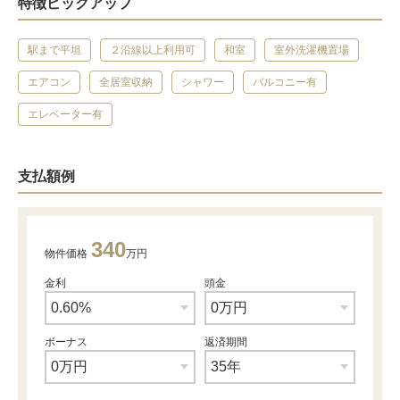
特徴ピックアップ
駅まで平坦
２沿線以上利用可
和室
室外洗濯機置場
エアコン
全居室収納
シャワー
バルコニー有
エレベーター有
支払額例
340
物件価格
万円
金利
頭金
ボーナス
返済期間