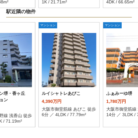
38m²
1K / 21.71m²
4DK / 66.65m²
駅近隣の物件
マンション
マンション
オン堺・香ヶ丘
ルイシャトレあびこ
ふぁみーゆ堺
ョン
4,390万円
1,780万円
大阪市御堂筋線 あびこ 徒歩
大阪市御堂筋線 
6分 ／ 4LDK / 77.79m²
14分 ／ 3LDK / 
野線 浅香山 徒歩
 / 71.19m²