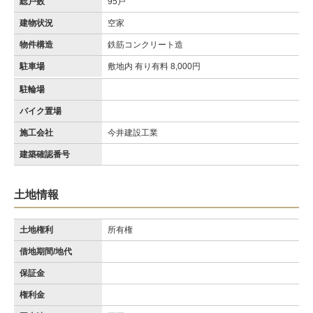
総戸数
95戸
建物状況
空家
物件構造
鉄筋コンクリート造
駐車場
敷地内 有り有料 8,000円
駐輪場
バイク置場
施工会社
今井建設工業
建築確認番号
土地情報
土地権利
所有権
借地期間/地代
保証金
権利金