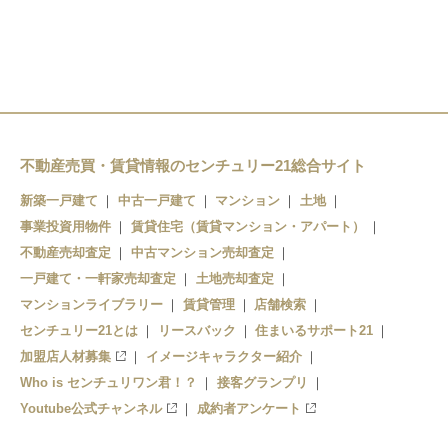
あびこ駅
神ノ木駅
細井川駅
住吉駅
我孫子道駅
不動産売買・賃貸情報のセンチュリー21総合サイト
新築一戸建て
中古一戸建て
マンション
土地
事業投資用物件
賃貸住宅（賃貸マンション・アパート）
不動産売却査定
中古マンション売却査定
一戸建て・一軒家売却査定
土地売却査定
マンションライブラリー
賃貸管理
店舗検索
センチュリー21とは
リースバック
住まいるサポート21
加盟店人材募集
イメージキャラクター紹介
Who is センチュリワン君！？
接客グランプリ
Youtube公式チャンネル
成約者アンケート