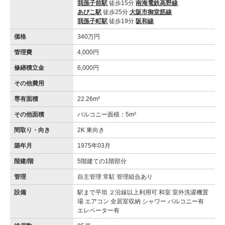
我孫子前駅
徒歩15分
南海電鉄高野線
あびこ駅
徒歩25分
大阪市御堂筋線
我孫子町駅
徒歩19分
阪和線
価格
340万円
管理費
4,000円
修繕積立金
6,000円
その他費用
専有面積
22.26m²
その他面積
バルコニー面積：5m²
間取り・向き
2K 東向き
築年月
1975年03月
階建/階
5階建ての1階部分
管理
自主管理 常駐 管理組合あり
設備
駅まで平坦 ２沿線以上利用可 和室 室外洗濯機置
場 エアコン 全居室収納 シャワー バルコニー有
エレベーター有