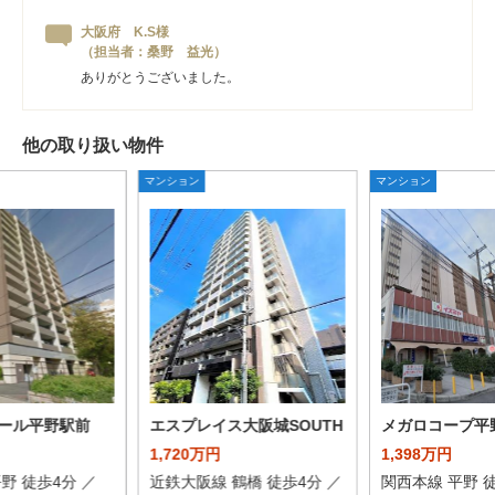
大阪府 K.S様
（担当者：桑野 益光）
ありがとうございました。
他の取り扱い物件
マンション
マンション
ール平野駅前
エスプレイス大阪城SOUTH
メガロコープ平
1,720万円
1,398万円
野 徒歩4分 ／
近鉄大阪線 鶴橋 徒歩4分 ／
関西本線 平野 徒