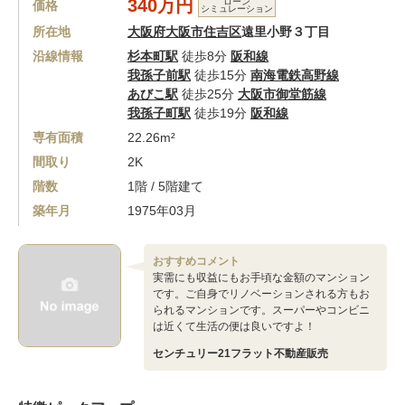
340万円
ローン
価格
シミュレーション
所在地
大阪府大阪市住吉区
遠里小野３丁目
沿線情報
杉本町駅
徒歩8分
阪和線
我孫子前駅
徒歩15分
南海電鉄高野線
あびこ駅
徒歩25分
大阪市御堂筋線
我孫子町駅
徒歩19分
阪和線
専有面積
22.26m²
間取り
2K
階数
1階 / 5階建て
築年月
1975年03月
おすすめコメント
実需にも収益にもお手頃な金額のマンション
です。ご自身でリノベーションされる方もお
られるマンションです。スーパーやコンビニ
は近くて生活の便は良いですよ！
センチュリー21フラット不動産販売