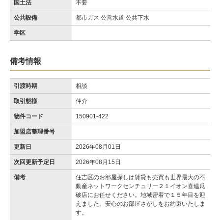
国土法
不要
公共設備
都市ガス 公営水道 公共下水
学区
備考情報
引渡時期
相談
取引態様
仲介
物件コード
150901-422
加盟店整理番号
更新日
2026年08月01日
次回更新予定日
2026年08月15日
備考
住吉区のお部屋探しは賃貸も売買も世界最大の不
動産ネットワークセンチュリー２１イオン喜連瓜
破店にお任せください。地域密着で１５年目を迎
えました。安心のお部屋さがしをお約束いたしま
す。