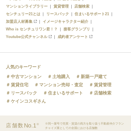
マンションライブラリー
賃貸管理
店舗検索
センチュリー21とは
リースバック
住まいるサポート21
加盟店人材募集
イメージキャラクター紹介
Who is センチュリワン君！？
接客グランプリ
Youtube公式チャンネル
成約者アンケート
人気のキーワード
中古マンション
土地購入
新築一戸建て
賃貸住宅
マンション売却・査定
賃貸管理
リースバック
住まいるサポート
店舗検索
ケインコスギさん
※同一屋号で売買・賃貸の両方を取り扱う不動産仲介フラン
No.1
店舗数
※
チャイズ業としての全国における店舗数