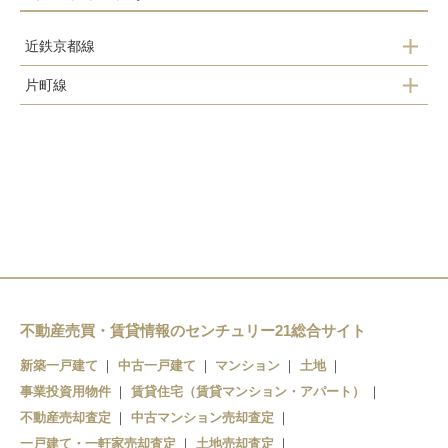
近鉄京都線
片町線
新田辺駅
ＪＲ三山木駅
興戸駅
同志社前駅
三山木駅
京田辺駅
近鉄宮津駅
大住駅
松井山手駅
不動産売買・賃貸情報のセンチュリー21総合サイト
新築一戸建て
中古一戸建て
マンション
土地
事業投資用物件
賃貸住宅（賃貸マンション・アパート）
不動産売却査定
中古マンション売却査定
一戸建て・一軒家売却査定
土地売却査定