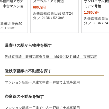
ル新田辺アカデ
ヌーベル・アミ田辺
サンロイヤル新
 中古マンショ
ミア２号館
680万円
1,380万円
近鉄京都線 新田辺 徒歩24
分 ／ 2LDK / 52.3m²
近鉄京都線 新田
分 ／ 3LDK / 74
新田辺 徒歩20
/ 91.22m²
最寄りの駅から物件を探す
近鉄京都線 新田辺駅
奈良線 山城青谷駅
片町線 京田辺駅
近鉄京都線の不動産を探す
マンション
新築一戸建て
中古一戸建て
土地
事業用
奈良線の不動産を探す
マンション
新築一戸建て
中古一戸建て
土地
事業用