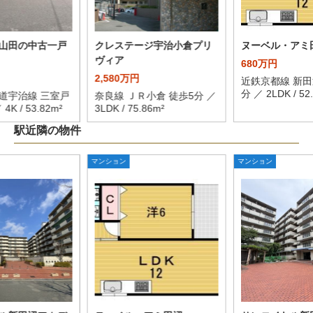
山田の中古一戸
クレステージ宇治小倉プリ
ヌーベル・アミ
ヴィア
680万円
2,580万円
近鉄京都線 新田
分 ／ 2LDK / 52
道宇治線 三室戸
奈良線 ＪＲ小倉 徒歩5分 ／
4K / 53.82m²
3LDK / 75.86m²
駅近隣の物件
マンション
マンション