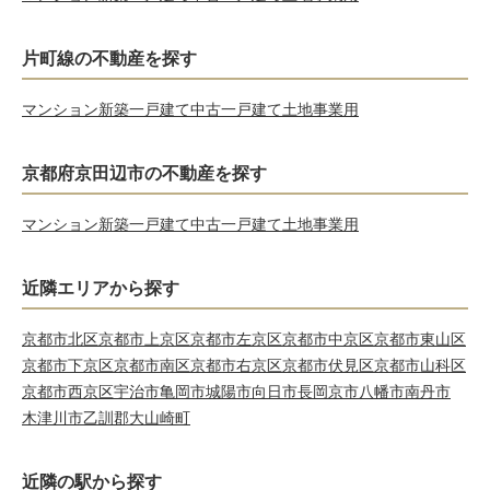
片町線の不動産を探す
マンション
新築一戸建て
中古一戸建て
土地
事業用
京都府京田辺市の不動産を探す
マンション
新築一戸建て
中古一戸建て
土地
事業用
近隣エリアから探す
京都市北区
京都市上京区
京都市左京区
京都市中京区
京都市東山区
京都市下京区
京都市南区
京都市右京区
京都市伏見区
京都市山科区
京都市西京区
宇治市
亀岡市
城陽市
向日市
長岡京市
八幡市
南丹市
木津川市
乙訓郡大山崎町
近隣の駅から探す