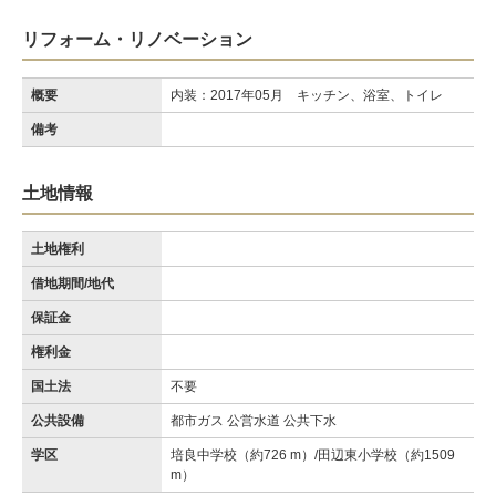
リフォーム・リノベーション
概要
内装：2017年05月 キッチン、浴室、トイレ
備考
土地情報
土地権利
借地期間/地代
保証金
権利金
国土法
不要
公共設備
都市ガス 公営水道 公共下水
学区
培良中学校（約726 m）/田辺東小学校（約1509
m）