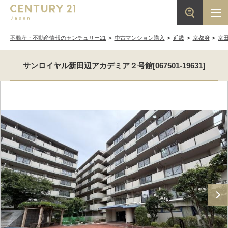
不動産・不動産情報のセンチュリー21
中古マンション購入
近畿
京都府
京
サンロイヤル新田辺アカデミア２号館[067501-19631]