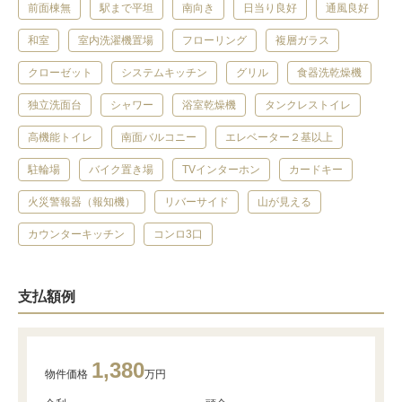
前面棟無
駅まで平坦
南向き
日当り良好
通風良好
和室
室内洗濯機置場
フローリング
複層ガラス
クローゼット
システムキッチン
グリル
食器洗乾燥機
独立洗面台
シャワー
浴室乾燥機
タンクレストイレ
高機能トイレ
南面バルコニー
エレベーター２基以上
駐輪場
バイク置き場
TVインターホン
カードキー
火災警報器（報知機）
リバーサイド
山が見える
カウンターキッチン
コンロ3口
支払額例
1,380
物件価格
万円