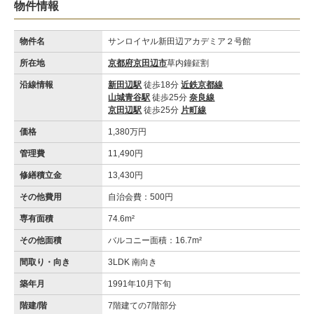
物件情報
物件名
サンロイヤル新田辺アカデミア２号館
所在地
京都府京田辺市
草内鐘鉦割
沿線情報
新田辺駅
徒歩18分
近鉄京都線
山城青谷駅
徒歩25分
奈良線
京田辺駅
徒歩25分
片町線
価格
1,380万円
管理費
11,490円
修繕積立金
13,430円
その他費用
自治会費：500円
専有面積
74.6m²
その他面積
バルコニー面積：16.7m²
間取り・向き
3LDK 南向き
築年月
1991年10月下旬
階建/階
7階建ての7階部分