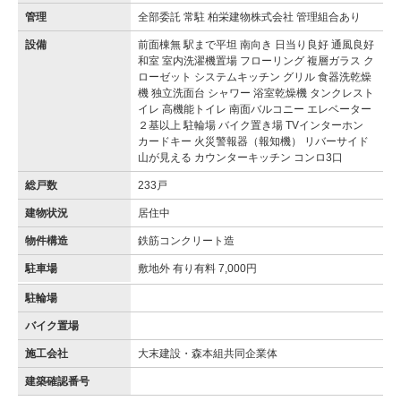
管理
全部委託 常駐 柏栄建物株式会社 管理組合あり
設備
前面棟無 駅まで平坦 南向き 日当り良好 通風良好
和室 室内洗濯機置場 フローリング 複層ガラス ク
ローゼット システムキッチン グリル 食器洗乾燥
機 独立洗面台 シャワー 浴室乾燥機 タンクレスト
イレ 高機能トイレ 南面バルコニー エレベーター
２基以上 駐輪場 バイク置き場 TVインターホン
カードキー 火災警報器（報知機） リバーサイド
山が見える カウンターキッチン コンロ3口
総戸数
233戸
建物状況
居住中
物件構造
鉄筋コンクリート造
駐車場
敷地外 有り有料 7,000円
駐輪場
バイク置場
施工会社
大末建設・森本組共同企業体
建築確認番号