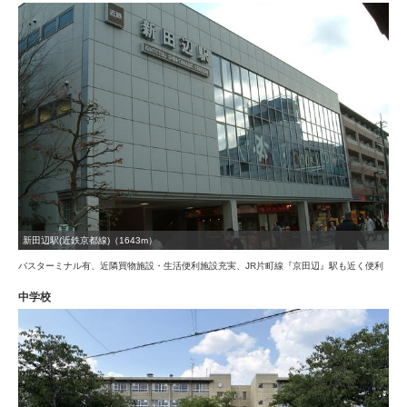
新田辺駅(近鉄京都線)（1643m）
バスターミナル有、近隣買物施設・生活便利施設充実、JR片町線『京田辺』駅も近く便利
中学校