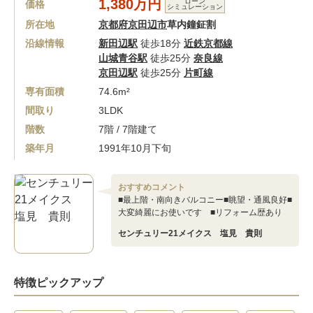
1,380万円
ローン
価格
シミュレーション
所在地
京都府京田辺市
草内鐘鉦割
沿線情報
新田辺駅
徒歩18分
近鉄京都線
山城青谷駅
徒歩25分
奈良線
京田辺駅
徒歩25分
片町線
専有面積
74.6m²
間取り
3LDK
階数
7階 / 7階建て
築年月
1991年10月下旬
おすすめコメント
■最上階・南向きバルコニー■眺望・通風良好■
大変綺麗にお使いです ■リフォーム歴あり
センチュリー21メイクス 塩見 貴則
特徴ピックアップ