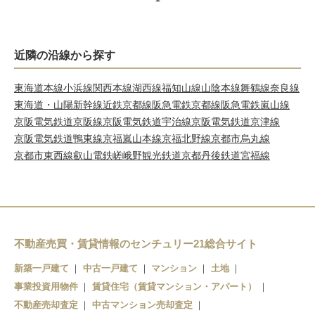
近隣の沿線から探す
東海道本線
小浜線
関西本線
湖西線
福知山線
山陰本線
舞鶴線
奈良線
東海道・山陽新幹線
近鉄京都線
阪急電鉄京都線
阪急電鉄嵐山線
京阪電気鉄道京阪線
京阪電気鉄道宇治線
京阪電気鉄道京津線
京阪電気鉄道鴨東線
京福嵐山本線
京福北野線
京都市烏丸線
京都市東西線
叡山電鉄
嵯峨野観光鉄道
京都丹後鉄道宮福線
不動産売買・賃貸情報のセンチュリー21総合サイト
新築一戸建て
中古一戸建て
マンション
土地
事業投資用物件
賃貸住宅（賃貸マンション・アパート）
不動産売却査定
中古マンション売却査定