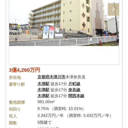
3億4,260万円
京都府
木津川市
木津奈良道
所在地
木津駅
徒歩17分
片町線
最寄り駅
木津駅
徒歩17分
奈良線
木津駅
徒歩17分
関西本線
981.00m²
敷地面積
9.75% （満室時: 10.01%）
利回り
3,342万円／年 （満室時: 3,432万円／年）
収入
5階建て
階数