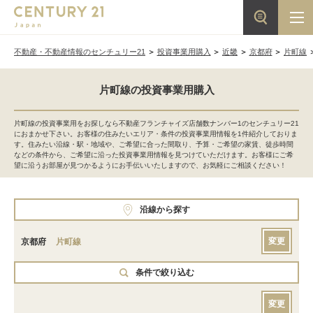
不動産・不動産情報のセンチュリー21
投資事業用購入
近畿
京都府
片町線
片町線の投資事業用購入
片町線の投資事業用をお探しなら不動産フランチャイズ店舗数ナンバー1のセンチュリー21
におまかせ下さい。お客様の住みたいエリア・条件の投資事業用情報を1件紹介しておりま
す。住みたい沿線・駅・地域や、ご希望に合った間取り、予算・ご希望の家賃、徒歩時間
などの条件から、ご希望に沿った投資事業用情報を見つけていただけます。お客様にご希
望に沿うお部屋が見つかるようにお手伝いいたしますので、お気軽にご相談ください！
沿線から探す
変更
京都府
片町線
条件で絞り込む
変更