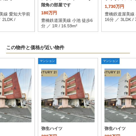
階角の部屋です
1,730万円
180万円
美線 愛知大学前
豊橋鉄道渥美線 
2LDK /
16分 ／ 3LDK / 
豊橋鉄道渥美線 小池 徒歩6
分 ／ 1R / 16.59m²
この物件と価格が近い物件
マンション
マンション
弥生ハイツ
弥生ハイツ