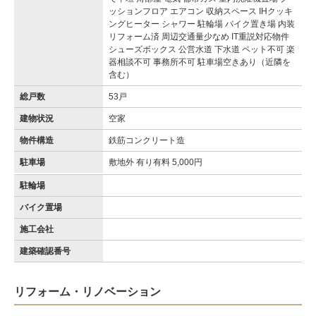
ッションフロア エアコン 収納スペース IHクッキ
ングヒーター シャワー 駐輪場 バイク置き場 内装
リフォーム済 周辺交通量少なめ IT重説対応物件
シューズボックス 公営水道 下水道 ペット不可 楽
器相談不可 事務所不可 駐車場空きあり（近隣を
含む）
総戸数
53戸
建物状況
空家
物件構造
鉄筋コンクリート造
駐車場
敷地外 有り有料 5,000円
駐輪場
バイク置場
施工会社
建築確認番号
リフォーム・リノベーション