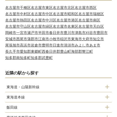
名古屋市千種区
名古屋市東区
名古屋市北区
名古屋市西区
名古屋市中村区
名古屋市中区
名古屋市昭和区
名古屋市瑞穂区
名古屋市熱田区
名古屋市中川区
名古屋市港区
名古屋市南区
名古屋市守山区
名古屋市緑区
名古屋市名東区
名古屋市天白区
岡崎市
一宮市
瀬戸市
半田市
春日井市
豊川市
津島市
刈谷市
豊田市
安城市
西尾市
蒲郡市
江南市
小牧市
稲沢市
東海市
大府市
知立市
尾張旭市
高浜市
岩倉市
豊明市
日進市
清須市
みよし市
あま市
長久手市
愛知郡東郷町
西春日井郡豊山町
海部郡蟹江町
知多郡南知多町
知多郡武豊町
近隣の駅から探す
東海道・山陽新幹線
東海道本線
豊橋駅
飯田線
二川駅