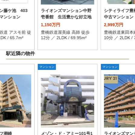
ン藤ケ池 403
ライオンズマンション中野
シティライフ
マンション
壱番館 生活豊かな好立地
中古マンション
1,150万円
2,999万円
鉄道 アスモ前 徒
豊橋鉄道渥美線 高師 徒歩
豊橋鉄道東田本線
K / 65.7m²
12分 ／ 2LDK / 69.95m²
10分 ／ 2LDK / 
駅近隣の物件
マンション
マンション
フ潮崎
メゾン・ド・アミー101号1
ライオンズマン