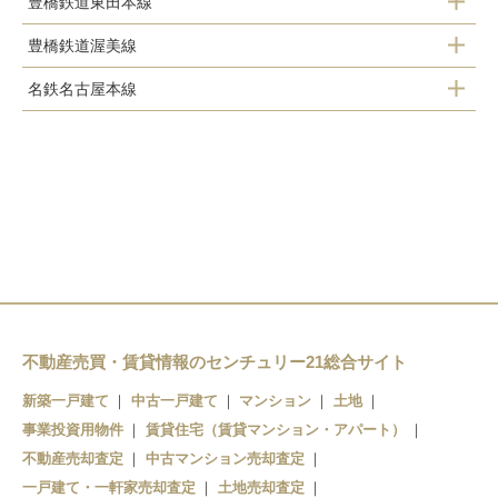
豊橋鉄道東田本線
豊橋駅
豊橋駅
豊橋鉄道渥美線
駅前駅
船町駅
名鉄名古屋本線
新豊橋駅
駅前大通駅
下地駅
豊橋駅
柳生橋駅
新川駅
小池駅
札木駅
愛知大学前駅
市役所前駅
南栄駅
豊橋公園前駅
高師駅
東八町駅
不動産売買・賃貸情報のセンチュリー21総合サイト
芦原駅
前畑駅
新築一戸建て
中古一戸建て
マンション
土地
植田駅
事業投資用物件
東田坂上駅
賃貸住宅（賃貸マンション・アパート）
不動産売却査定
中古マンション売却査定
向ヶ丘駅
東田駅
一戸建て・一軒家売却査定
土地売却査定