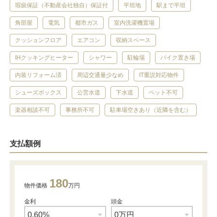
瑕疵保証（不動産会社独自）保証付
平坦地
駅まで平坦
角部屋
電気
都市ガス
室内洗濯機置場
クッションフロア
エアコン
収納スペース
IHクッキングヒーター
シャワー
駐輪場
バイク置き場
内装リフォーム済
周辺交通量少なめ
IT重説対応物件
シューズボックス
公営水道
下水道
ペット不可
楽器相談不可
事務所不可
駐車場空きあり（近隣を含む）
支払額例
180
物件価格
万円
金利
頭金