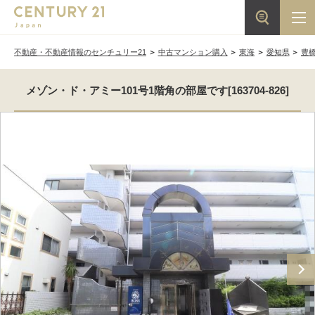
不動産・不動産情報のセンチュリー21
中古マンション購入
東海
愛知県
豊
メゾン・ド・アミー101号1階角の部屋です[163704-826]