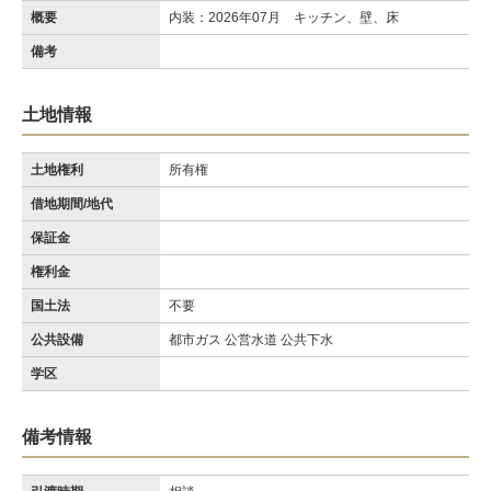
概要
内装：2026年07月 キッチン、壁、床
備考
土地情報
土地権利
所有権
借地期間/地代
保証金
権利金
国土法
不要
公共設備
都市ガス 公営水道 公共下水
学区
備考情報