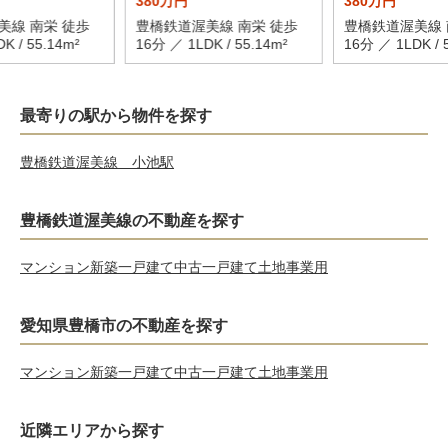
380万円
380万円
美線 南栄 徒歩
豊橋鉄道渥美線 南栄 徒歩
豊橋鉄道渥美線 
K / 55.14m²
16分 ／ 1LDK / 55.14m²
16分 ／ 1LDK / 
最寄りの駅から物件を探す
豊橋鉄道渥美線 小池駅
豊橋鉄道渥美線の不動産を探す
マンション
新築一戸建て
中古一戸建て
土地
事業用
愛知県豊橋市の不動産を探す
マンション
新築一戸建て
中古一戸建て
土地
事業用
近隣エリアから探す