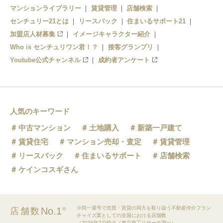
マンションライブラリー
賃貸管理
店舗検索
大清水駅
競輪場前駅
センチュリー21とは
リースバック
住まいるサポート21
老津駅
井原駅
加盟店人材募集
イメージキャラクター紹介
Who is センチュリワン君！？
接客グランプリ
杉山駅
運動公園前駅
Youtube公式チャンネル
成約者アンケート
赤岩口駅
人気のキーワード
中古マンション
土地購入
新築一戸建て
賃貸住宅
マンション売却・査定
賃貸管理
リースバック
住まいるサポート
店舗検索
ケインコスギさん
※同一屋号で売買・賃貸の両方を取り扱う不動産仲介フラン
No.1
店舗数
※
チャイズ業としての全国における店舗数
（2026年7月時点／東京商工リサーチ調べ）