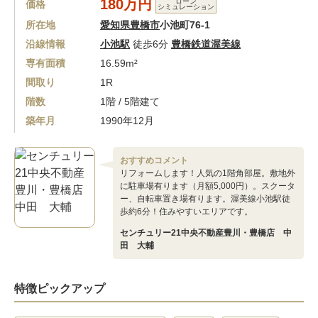
180万円
ローン
価格
シミュレーション
所在地
愛知県豊橋市
小池町76-1
沿線情報
小池駅
徒歩6分
豊橋鉄道渥美線
専有面積
16.59m²
間取り
1R
階数
1階 / 5階建て
築年月
1990年12月
おすすめコメント
リフォームします！人気の1階角部屋。敷地外
に駐車場有ります（月額5,000円）。スクータ
ー、自転車置き場有ります。渥美線小池駅徒
歩約6分！住みやすいエリアです。
センチュリー21中央不動産豊川・豊橋店 中
田 大輔
特徴ピックアップ