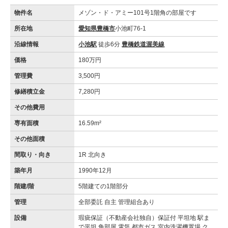
物件名
メゾン・ド・アミー101号1階角の部屋です
所在地
愛知県豊橋市
小池町76-1
沿線情報
小池駅
徒歩6分
豊橋鉄道渥美線
価格
180万円
管理費
3,500円
修繕積立金
7,280円
その他費用
専有面積
16.59m²
その他面積
間取り・向き
1R 北向き
築年月
1990年12月
階建/階
5階建ての1階部分
管理
全部委託 自主 管理組合あり
設備
瑕疵保証（不動産会社独自）保証付 平坦地 駅ま
で平坦 角部屋 電気 都市ガス 室内洗濯機置場 ク