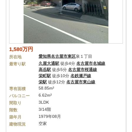
1,580万円
愛知県
名古屋市東区
泉１丁目
所在地
久屋大通駅
徒歩4分
名古屋市名城線
最寄り駅
高岳駅
徒歩5分
名古屋市桜通線
栄町駅
徒歩10分
名鉄瀬戸線
栄駅
徒歩12分
名古屋市東山線
58.85m²
専有面積
6.62m²
バルコニー
3LDK
間取り
3/14階
階数
1979年08月
築年月
空家
建物現況