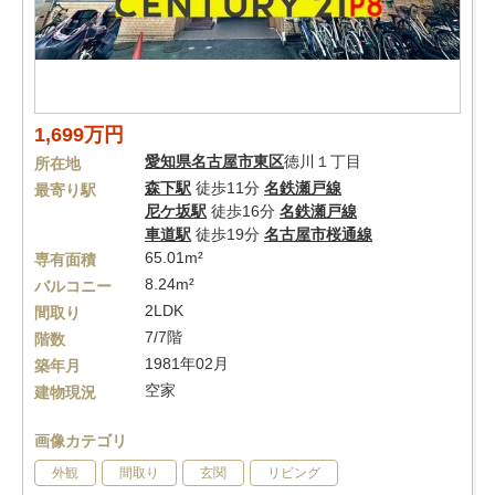
1,699万円
愛知県
名古屋市東区
徳川１丁目
所在地
森下駅
徒歩11分
名鉄瀬戸線
最寄り駅
尼ケ坂駅
徒歩16分
名鉄瀬戸線
車道駅
徒歩19分
名古屋市桜通線
65.01m²
専有面積
8.24m²
バルコニー
2LDK
間取り
7/7階
階数
1981年02月
築年月
空家
建物現況
画像カテゴリ
外観
間取り
玄関
リビング