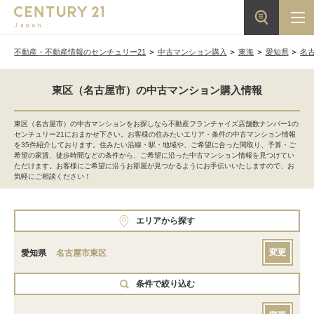
不動産・不動産情報のセンチュリー21
中古マンション購入
東海
愛知県
名
東区（名古屋市）の中古マンション購入情報
東区（名古屋市）の中古マンションをお探しなら不動産フランチャイズ店舗数ナンバー1の
センチュリー21におまかせ下さい。お客様の住みたいエリア・条件の中古マンション情報
を35件紹介しております。住みたい沿線・駅・地域や、ご希望に合った間取り、予算・ご
希望の家賃、徒歩時間などの条件から、ご希望に沿った中古マンション情報を見つけてい
ただけます。お客様にご希望に沿うお部屋が見つかるようにお手伝いいたしますので、お
気軽にご相談ください！
エリアから探す
変更
愛知県
名古屋市東区
条件で絞り込む