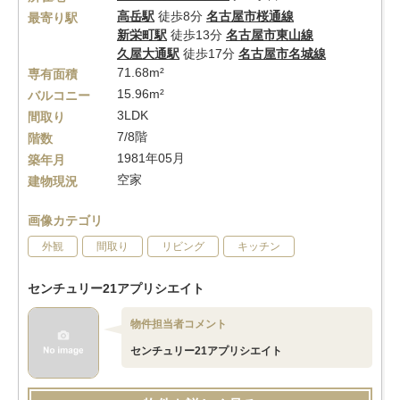
高岳駅
徒歩8分
名古屋市桜通線
最寄り駅
新栄町駅
徒歩13分
名古屋市東山線
久屋大通駅
徒歩17分
名古屋市名城線
71.68m²
専有面積
15.96m²
バルコニー
3LDK
間取り
7/8階
階数
1981年05月
築年月
空家
建物現況
画像カテゴリ
外観
間取り
リビング
キッチン
センチュリー21アプリシエイト
物件担当者コメント
センチュリー21アプリシエイト