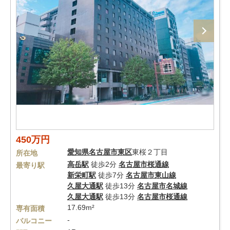
450万円
愛知県
名古屋市東区
東桜２丁目
所在地
高岳駅
徒歩2分
名古屋市桜通線
最寄り駅
新栄町駅
徒歩7分
名古屋市東山線
久屋大通駅
徒歩13分
名古屋市名城線
久屋大通駅
徒歩13分
名古屋市桜通線
17.69m²
専有面積
-
バルコニー