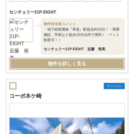
センチュリー21P-EIGHT
物件担当者コメント
・地下鉄桜通線『車道』駅徒歩約10分！・商業
施設、学校など徒歩10分以内で便利！・ペット
飼育可！！
センチュリー21P-EIGHT 近藤 裕美
物件を詳しく見る
マンション
コーポ木ケ崎