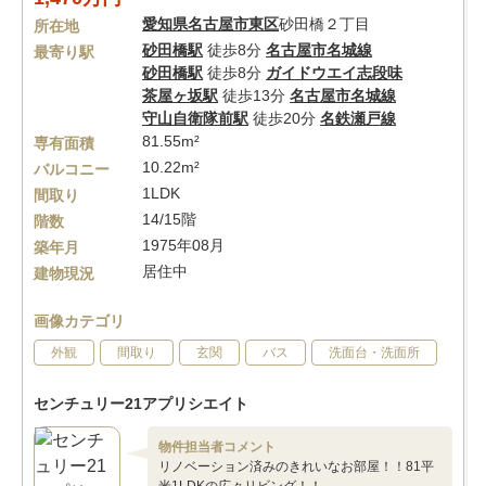
愛知県
名古屋市東区
砂田橋２丁目
所在地
砂田橋駅
徒歩8分
名古屋市名城線
最寄り駅
砂田橋駅
徒歩8分
ガイドウエイ志段味
茶屋ヶ坂駅
徒歩13分
名古屋市名城線
守山自衛隊前駅
徒歩20分
名鉄瀬戸線
81.55m²
専有面積
10.22m²
バルコニー
1LDK
間取り
14/15階
階数
1975年08月
築年月
居住中
建物現況
画像カテゴリ
外観
間取り
玄関
バス
洗面台・洗面所
センチュリー21アプリシエイト
物件担当者コメント
リノベーション済みのきれいなお部屋！！81平