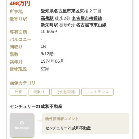
498万円
愛知県
名古屋市東区
東桜２丁目
所在地
高岳駅
徒歩2分
名古屋市桜通線
最寄り駅
新栄町駅
徒歩6分
名古屋市東山線
18.60m²
専有面積
-
バルコニー
1R
間取り
9/12階
階数
1974年06月
築年月
空家
建物現況
画像カテゴリ
外観
間取り
その他現地
エントランス
センチュリー21成和不動産
物件担当者コメント
センチュリー21成和不動産