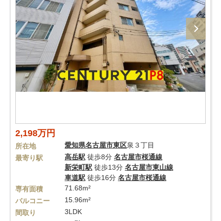
2,198万円
愛知県
名古屋市東区
泉３丁目
所在地
高岳駅
徒歩8分
名古屋市桜通線
最寄り駅
新栄町駅
徒歩13分
名古屋市東山線
車道駅
徒歩16分
名古屋市桜通線
71.68m²
専有面積
15.96m²
バルコニー
3LDK
間取り