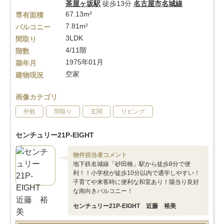
茶屋ヶ坂駅
徒歩13分
名古屋市名城線
67.13m²
専有面積
7.81m²
バルコニー
3LDK
間取り
4/11階
階数
1975年01月
築年月
空家
建物現況
画像カテゴリ
外観
間取り
玄関
リビング
センチュリー21P-EIGHT
物件担当者コメント
地下鉄名城線「砂田橋」駅から徒歩8分で便
利！！小学校が徒歩10分以内で通学しやすい！
子育てや来客時に便利な和室あり！陽当り良好
な南向きバルコニー！
センチュリー21P-EIGHT 近藤 裕美