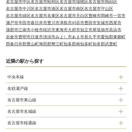
名古屋市中区
名古屋市昭和区
名古屋市瑞穂区
名古屋市熱田区
名古屋市中川区
名古屋市港区
名古屋市南区
名古屋市守山区
名古屋市緑区
名古屋市名東区
名古屋市天白区
豊橋市
岡崎市
一宮市
瀬戸市
半田市
春日井市
豊川市
津島市
刈谷市
豊田市
安城市
西尾市
蒲郡市
江南市
小牧市
稲沢市
東海市
大府市
知立市
尾張旭市
高浜市
岩倉市
豊明市
日進市
清須市
みよし市
あま市
長久手市
愛知郡東郷町
西春日井郡豊山町
海部郡蟹江町
知多郡南知多町
知多郡武豊町
近隣の駅から探す
中央本線
名鉄瀬戸線
大曽根駅
名古屋市東山線
栄町駅
名古屋市名城線
新栄町駅
森下駅
名古屋市桜通線
大曽根駅
大曽根駅