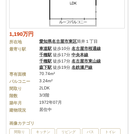
1,190万円
愛知県
名古屋市東区
筒井１丁目
所在地
車道駅
徒歩10分
名古屋市桜通線
最寄り駅
千種駅
徒歩17分
中央本線
千種駅
徒歩17分
名古屋市東山線
森下駅
徒歩19分
名鉄瀬戸線
70.74m²
専有面積
3.24m²
バルコニー
2LDK
間取り
3/3階
階数
1972年07月
築年月
居住中
建物現況
画像カテゴリ
間取り
キッチン
リビング
バス
トイレ