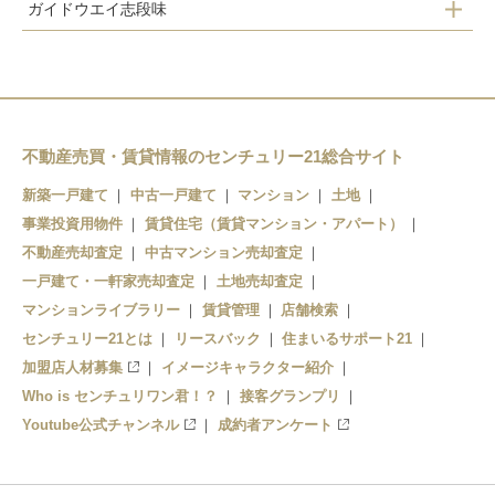
ガイドウエイ志段味
高岳駅
砂田橋駅
矢田駅
大曽根駅
車道駅
ナゴヤドーム前矢田駅
ナゴヤドーム前矢田駅
大曽根駅
砂田橋駅
不動産売買・賃貸情報のセンチュリー21総合サイト
新築一戸建て
中古一戸建て
マンション
土地
事業投資用物件
賃貸住宅（賃貸マンション・アパート）
不動産売却査定
中古マンション売却査定
一戸建て・一軒家売却査定
土地売却査定
マンションライブラリー
賃貸管理
店舗検索
センチュリー21とは
リースバック
住まいるサポート21
加盟店人材募集
イメージキャラクター紹介
Who is センチュリワン君！？
接客グランプリ
Youtube公式チャンネル
成約者アンケート