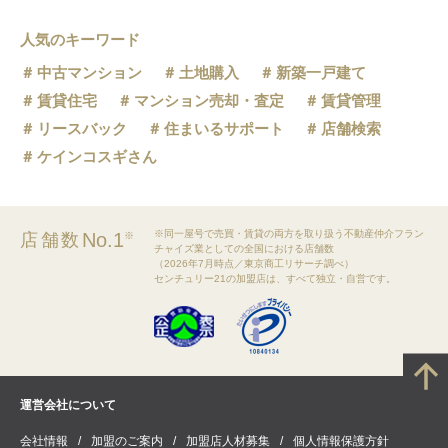
人気のキーワード
中古マンション
土地購入
新築一戸建て
賃貸住宅
マンション売却・査定
賃貸管理
リースバック
住まいるサポート
店舗検索
ケインコスギさん
※同一屋号で売買・賃貸の両方を取り扱う不動産仲介フラン
No.1
店舗数
※
チャイズ業としての全国における店舗数
（2026年7月時点／東京商工リサーチ調べ）
センチュリー21の加盟店は、すべて独立・自営です。
運営会社について
会社情報
加盟のご案内
加盟店人材募集
個人情報保護方針