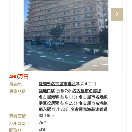
460万円
愛知県
名古屋市港区
港栄４丁目
所在地
築地口駅
徒歩7分
名古屋市名港線
最寄り駅
名古屋港駅
徒歩11分
名古屋市名港線
港区役所駅
徒歩15分
名古屋市名港線
稲永駅
徒歩22分
名古屋臨海高速鉄道
63.18m²
専有面積
7m²
バルコニー
4DK
間取り