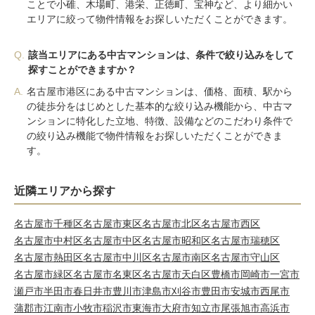
ことで小碓、木場町、港栄、正徳町、宝神など、より細かい
エリアに絞って物件情報をお探しいただくことができます。
Q.
該当エリアにある中古マンションは、条件で絞り込みをして
探すことができますか？
A.
名古屋市港区にある中古マンションは、価格、面積、駅から
の徒歩分をはじめとした基本的な絞り込み機能から、中古マ
ンションに特化した立地、特徴、設備などのこだわり条件で
の絞り込み機能で物件情報をお探しいただくことができま
す。
近隣エリアから探す
名古屋市千種区
名古屋市東区
名古屋市北区
名古屋市西区
名古屋市中村区
名古屋市中区
名古屋市昭和区
名古屋市瑞穂区
名古屋市熱田区
名古屋市中川区
名古屋市南区
名古屋市守山区
名古屋市緑区
名古屋市名東区
名古屋市天白区
豊橋市
岡崎市
一宮市
瀬戸市
半田市
春日井市
豊川市
津島市
刈谷市
豊田市
安城市
西尾市
蒲郡市
江南市
小牧市
稲沢市
東海市
大府市
知立市
尾張旭市
高浜市