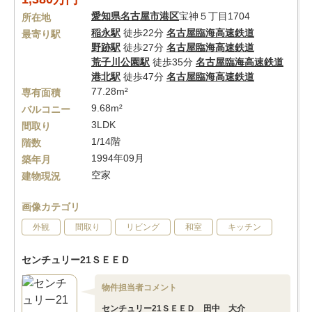
愛知県
名古屋市港区
宝神５丁目1704
所在地
稲永駅
徒歩22分
名古屋臨海高速鉄道
最寄り駅
野跡駅
徒歩27分
名古屋臨海高速鉄道
荒子川公園駅
徒歩35分
名古屋臨海高速鉄道
港北駅
徒歩47分
名古屋臨海高速鉄道
77.28m²
専有面積
9.68m²
バルコニー
3LDK
間取り
1/14階
階数
1994年09月
築年月
空家
建物現況
画像カテゴリ
外観
間取り
リビング
和室
キッチン
センチュリー21ＳＥＥＤ
物件担当者コメント
センチュリー21ＳＥＥＤ 田中 大介