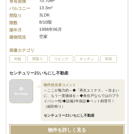
70.70m²
専有面積
13.3m²
バルコニー
3LDK
間取り
8/10階
階数
1998年06月
築年月
空家
建物現況
画像カテゴリ
外観
間取り
リビング
キッチン
和室
センチュリー21いちにし不動産
物件担当者コメント
～ここが魅力的～◆「再生エミナス」～住まい
に、もう一度価値を～◆角住戸ならではのプラ
イバシー性!◆設備2年保証◆ペット飼育可！
（細則有り）
センチュリー21いちにし不動産
物件を詳しく見る