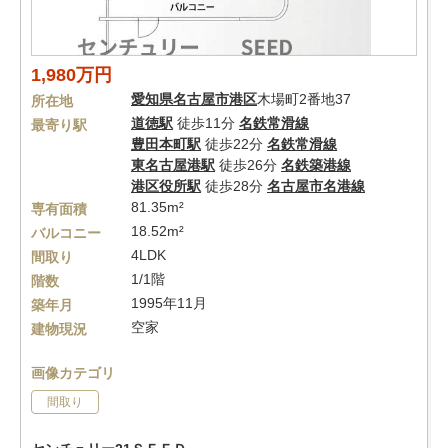
1,980万円
愛知県
名古屋市港区
木場町2番地37
所在地
道徳駅
徒歩11分
名鉄常滑線
最寄り駅
豊田本町駅
徒歩22分
名鉄常滑線
東名古屋港駅
徒歩26分
名鉄築港線
港区役所駅
徒歩28分
名古屋市名港線
81.35m²
専有面積
18.52m²
バルコニー
4LDK
間取り
1/1階
階数
1995年11月
築年月
空家
建物現況
画像カテゴリ
間取り