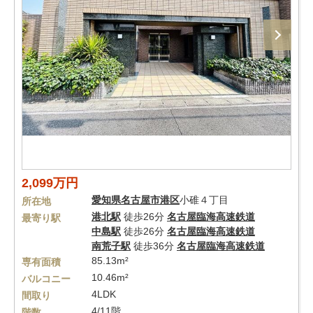
2,099万円
愛知県
名古屋市港区
小碓４丁目
所在地
港北駅
徒歩26分
名古屋臨海高速鉄道
最寄り駅
中島駅
徒歩26分
名古屋臨海高速鉄道
南荒子駅
徒歩36分
名古屋臨海高速鉄道
85.13m²
専有面積
10.46m²
バルコニー
4LDK
間取り
4/11階
階数