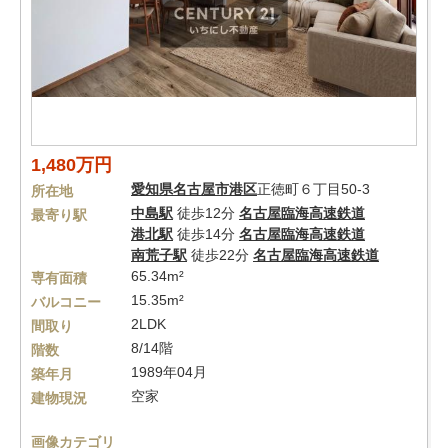
1,480万円
愛知県
名古屋市港区
正徳町６丁目50-3
所在地
中島駅
徒歩12分
名古屋臨海高速鉄道
最寄り駅
港北駅
徒歩14分
名古屋臨海高速鉄道
南荒子駅
徒歩22分
名古屋臨海高速鉄道
65.34m²
専有面積
15.35m²
バルコニー
2LDK
間取り
8/14階
階数
1989年04月
築年月
空家
建物現況
画像カテゴリ