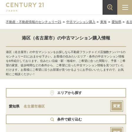
不動産・不動産情報のセンチュリー21
中古マンション購入
東海
愛知県
名
港区（名古屋市）の中古マンション購入情報
港区（名古屋市）の中古マンションをお探しなら不動産フランチャイズ店舗数ナンバー1の
センチュリー21におまかせ下さい。お客様の住みたいエリア・条件の中古マンション情報
を6件紹介しております。住みたい沿線・駅・地域や、ご希望に合った間取り、予算・ご希
望の家賃、徒歩時間などの条件から、ご希望に沿った中古マンション情報を見つけていた
だけます。お客様にご希望に沿うお部屋が見つかるようにお手伝いいたしますので、お気
軽にご相談ください！
エリアから探す
変更
愛知県
名古屋市港区
条件で絞り込む