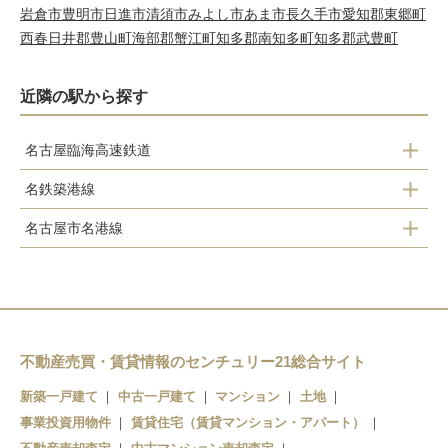
岩倉市
豊明市
日進市
清須市
みよし市
あま市
長久手市
愛知郡東郷町
西春日井郡豊山町
海部郡蟹江町
知多郡南知多町
知多郡武豊町
近隣の駅から探す
名古屋臨海高速鉄道
名鉄築港線
港北駅
名古屋市名港線
東名古屋港駅
荒子川公園駅
東海通駅
稲永駅
港区役所駅
野跡駅
築地口駅
不動産売買・賃貸情報のセンチュリー21総合サイト
金城ふ頭駅
新築一戸建て
中古一戸建て
マンション
土地
名古屋港駅
事業投資用物件
賃貸住宅（賃貸マンション・アパート）