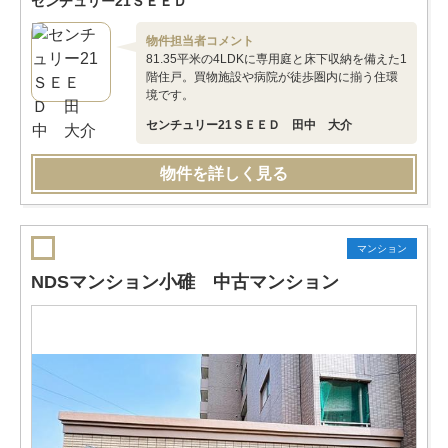
センチュリー21ＳＥＥＤ
物件担当者コメント
81.35平米の4LDKに専用庭と床下収納を備えた1
階住戸。買物施設や病院が徒歩圏内に揃う住環
境です。
センチュリー21ＳＥＥＤ 田中 大介
物件を詳しく見る
マンション
NDSマンション小碓 中古マンション