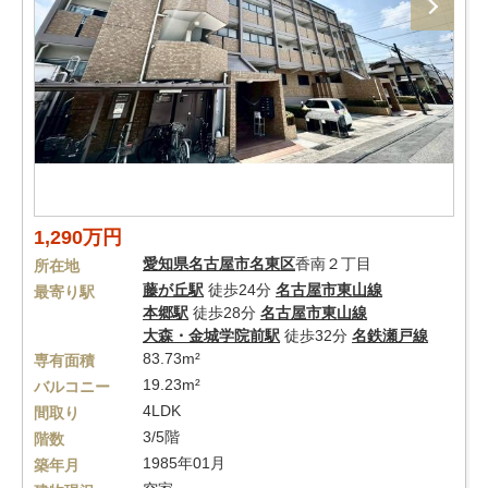
1,290万円
愛知県
名古屋市名東区
香南２丁目
所在地
藤が丘駅
徒歩24分
名古屋市東山線
最寄り駅
本郷駅
徒歩28分
名古屋市東山線
大森・金城学院前駅
徒歩32分
名鉄瀬戸線
83.73m²
専有面積
19.23m²
バルコニー
4LDK
間取り
3/5階
階数
1985年01月
築年月