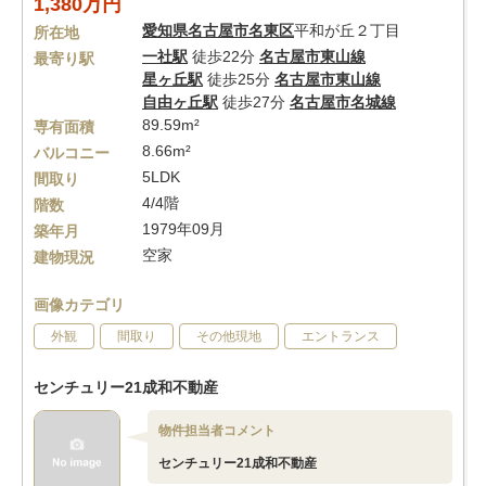
1,380万円
愛知県
名古屋市名東区
平和が丘２丁目
所在地
一社駅
徒歩22分
名古屋市東山線
最寄り駅
星ヶ丘駅
徒歩25分
名古屋市東山線
自由ヶ丘駅
徒歩27分
名古屋市名城線
89.59m²
専有面積
8.66m²
バルコニー
5LDK
間取り
4/4階
階数
1979年09月
築年月
空家
建物現況
画像カテゴリ
外観
間取り
その他現地
エントランス
センチュリー21成和不動産
物件担当者コメント
センチュリー21成和不動産