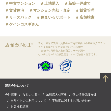
中古マンション
土地購入
新築一戸建て
賃貸住宅
マンション売却・査定
賃貸管理
リースバック
住まいるサポート
店舗検索
ケインコスギさん
※同一屋号で売買・賃貸の両方を取り扱う不動産仲介フラン
No.1
店舗数
※
チャイズ業としての全国における店舗数
（2026年7月時点／東京商工リサーチ調べ）
センチュリー21の加盟店は、すべて独立・自営です。
運営会社について
会社情報
加盟のご案内
加盟店人材募集
個人情報保護方針
当サイトのご利用について
不動産に関するお問い合わせ
お客様相談室