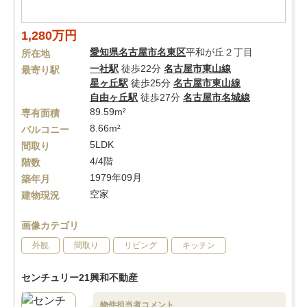
1,280万円
愛知県
名古屋市名東区
平和が丘２丁目
所在地
一社駅
徒歩22分
名古屋市東山線
最寄り駅
星ヶ丘駅
徒歩25分
名古屋市東山線
自由ヶ丘駅
徒歩27分
名古屋市名城線
89.59m²
専有面積
8.66m²
バルコニー
5LDK
間取り
4/4階
階数
1979年09月
築年月
空家
建物現況
画像カテゴリ
外観
間取り
リビング
キッチン
センチュリー21興和不動産
物件担当者コメント