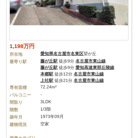
1,198万円
愛知県
名古屋市名東区
望が丘
所在地
藤が丘駅
徒歩9分
名古屋市東山線
最寄り駅
藤が丘駅
徒歩9分
愛知高速東部丘陵線
本郷駅
徒歩12分
名古屋市東山線
上社駅
徒歩21分
名古屋市東山線
72.24m²
専有面積
-
バルコニー
3LDK
間取り
1/3階
階数
1973年09月
築年月
空家
建物現況