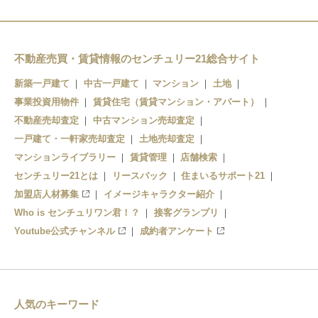
上社駅
本郷駅
不動産売買・賃貸情報のセンチュリー21総合サイト
新築一戸建て
中古一戸建て
マンション
土地
藤が丘駅
事業投資用物件
賃貸住宅（賃貸マンション・アパート）
不動産売却査定
中古マンション売却査定
一戸建て・一軒家売却査定
土地売却査定
マンションライブラリー
賃貸管理
店舗検索
センチュリー21とは
リースバック
住まいるサポート21
加盟店人材募集
イメージキャラクター紹介
Who is センチュリワン君！？
接客グランプリ
Youtube公式チャンネル
成約者アンケート
人気のキーワード