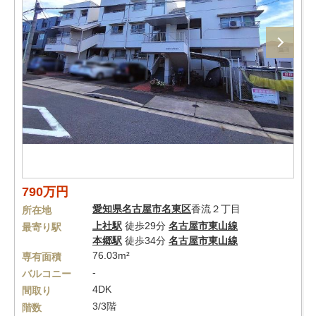
790万円
愛知県
名古屋市名東区
香流２丁目
所在地
上社駅
徒歩29分
名古屋市東山線
最寄り駅
本郷駅
徒歩34分
名古屋市東山線
76.03m²
専有面積
-
バルコニー
4DK
間取り
3/3階
階数