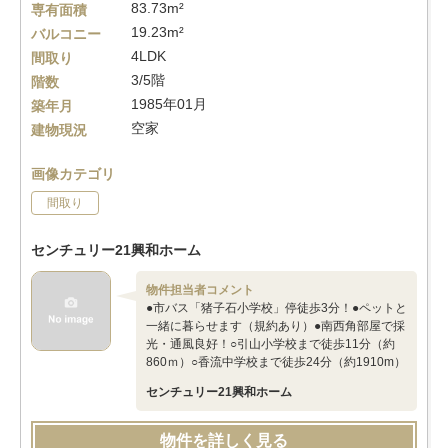
83.73m²
専有面積
19.23m²
バルコニー
4LDK
間取り
3/5階
階数
1985年01月
築年月
空家
建物現況
画像カテゴリ
間取り
センチュリー21興和ホーム
物件担当者コメント
●市バス「猪子石小学校」停徒歩3分！●ペットと
一緒に暮らせます（規約あり）●南西角部屋で採
光・通風良好！○引山小学校まで徒歩11分（約
860ｍ）○香流中学校まで徒歩24分（約1910m）
センチュリー21興和ホーム
物件を詳しく見る