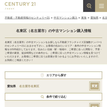
不動産・不動産情報のセンチュリー21
中古マンション購入
東海
愛知県
名
名東区（名古屋市）の中古マンション購入情報
名東区（名古屋市）の中古マンションをお探しなら不動産フランチャイズ店舗数ナンバー1
のセンチュリー21におまかせ下さい。お客様の住みたいエリア・条件の中古マンション情
報を105件紹介しております。住みたい沿線・駅・地域や、ご希望に合った間取り、予算・
ご希望の家賃、徒歩時間などの条件から、ご希望に沿った中古マンション情報を見つけて
いただけます。お客様にご希望に沿うお部屋が見つかるようにお手伝いいたしますので、
お気軽にご相談ください！
エリアから探す
変更
愛知県
名古屋市名東区
条件で絞り込む