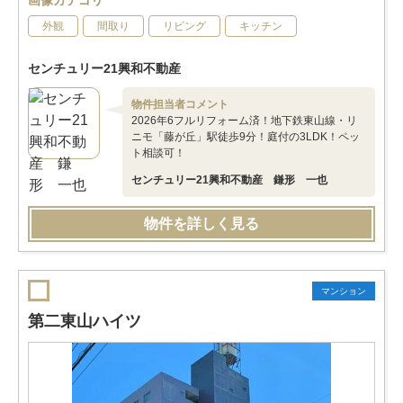
画像カテゴリ
外観
間取り
リビング
キッチン
センチュリー21興和不動産
物件担当者コメント
2026年6フルリフォーム済！地下鉄東山線・リ
ニモ「藤が丘」駅徒歩9分！庭付の3LDK！ペッ
ト相談可！
センチュリー21興和不動産 鎌形 一也
物件を詳しく見る
マンション
第二東山ハイツ