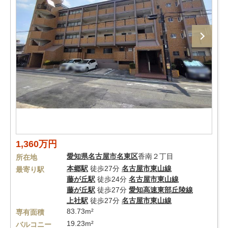
1,360万円
愛知県
名古屋市名東区
香南２丁目
所在地
本郷駅
徒歩27分
名古屋市東山線
最寄り駅
藤が丘駅
徒歩24分
名古屋市東山線
藤が丘駅
徒歩27分
愛知高速東部丘陵線
上社駅
徒歩27分
名古屋市東山線
83.73m²
専有面積
19.23m²
バルコニー