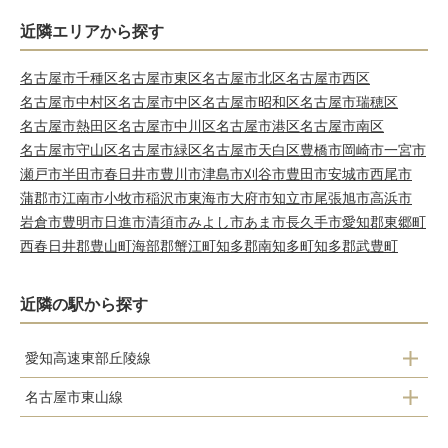
近隣エリアから探す
名古屋市千種区
名古屋市東区
名古屋市北区
名古屋市西区
名古屋市中村区
名古屋市中区
名古屋市昭和区
名古屋市瑞穂区
名古屋市熱田区
名古屋市中川区
名古屋市港区
名古屋市南区
名古屋市守山区
名古屋市緑区
名古屋市天白区
豊橋市
岡崎市
一宮市
瀬戸市
半田市
春日井市
豊川市
津島市
刈谷市
豊田市
安城市
西尾市
蒲郡市
江南市
小牧市
稲沢市
東海市
大府市
知立市
尾張旭市
高浜市
岩倉市
豊明市
日進市
清須市
みよし市
あま市
長久手市
愛知郡東郷町
西春日井郡豊山町
海部郡蟹江町
知多郡南知多町
知多郡武豊町
近隣の駅から探す
愛知高速東部丘陵線
名古屋市東山線
藤が丘駅
一社駅