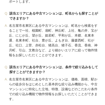
ポートします。
Q.
該当エリアにある中古マンションは、町名からも探すことが
できますか？
A.
名古屋市名東区にある中古マンションは、町名から検索をす
ることで一社、植園町、扇町、神丘町、上社、亀の井、宝が
丘、にじが丘、望が丘、姫若町、平和が丘、本郷、名東本
通、名東本町、社台、豊が丘、よもぎ台、藤森西町、社が
丘、社口、上菅、赤松台、猪高台、猪子石、香流、香南、神
月町、引山、文教台など、より細かいエリアに絞って物件情
報をお探しいただくことができます。
Q.
該当エリアにある中古マンションは、条件で絞り込みをして
探すことができますか？
A.
名古屋市名東区にある中古マンションは、価格、面積、駅か
らの徒歩分をはじめとした基本的な絞り込み機能から、中古
マンションに特化した立地、特徴、設備などのこだわり条件
での絞り込み機能で物件情報をお探しいただくことができま
す。