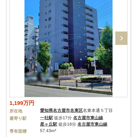
1,199万円
愛知県
名古屋市名東区
名東本通５丁目
所在地
一社駅
徒歩17分
名古屋市東山線
最寄り駅
星ヶ丘駅
徒歩18分
名古屋市東山線
57.43m²
専有面積