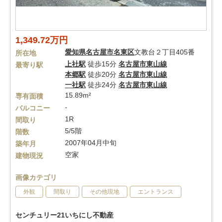
1,349.72万円
愛知県
名古屋市名東区
文教台２丁目405番
所在地
上社駅
徒歩15分
名古屋市東山線
最寄り駅
本郷駅
徒歩20分
名古屋市東山線
一社駅
徒歩24分
名古屋市東山線
15.89m²
専有面積
-
バルコニー
1R
間取り
5/5階
階数
2007年04月中旬
築年月
空家
建物現況
画像カテゴリ
外観
間取り
その他現地
エントランス
センチュリー21いちにし不動産