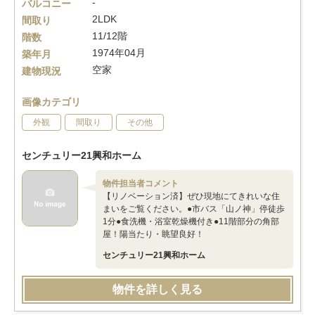
-
バルコニー
2LDK
間取り
11/12階
階数
1974年04月
築年月
空家
建物現況
画像カテゴリ
外観
間取り
その他
センチュリー21興和ホーム
物件担当者コメント
【リノベーション済】ぜひ現地にてきれいな住
まいをご覧ください。●市バス「山ノ神」停徒歩
1分●食洗機・浴室乾燥機付き●11階部分の角部
屋！陽当たり・眺望良好！
センチュリー21興和ホーム
物件を詳しく見る