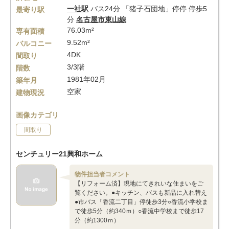
一社駅
バス24分 「猪子石団地」停停 停歩5
最寄り駅
分
名古屋市東山線
76.03m²
専有面積
9.52m²
バルコニー
4DK
間取り
3/3階
階数
1981年02月
築年月
空家
建物現況
画像カテゴリ
間取り
センチュリー21興和ホーム
物件担当者コメント
【リフォーム済】現地にてきれいな住まいをご
覧ください。●キッチン、バスも新品に入れ替え
●市バス「香流二丁目」停徒歩3分○香流小学校ま
で徒歩5分（約340ｍ）○香流中学校まで徒歩17
分（約1300ｍ）