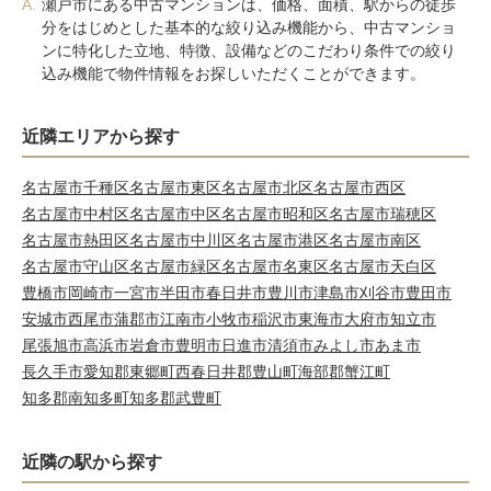
A.
瀬戸市にある中古マンションは、価格、面積、駅からの徒歩
分をはじめとした基本的な絞り込み機能から、中古マンショ
ンに特化した立地、特徴、設備などのこだわり条件での絞り
込み機能で物件情報をお探しいただくことができます。
近隣エリアから探す
名古屋市千種区
名古屋市東区
名古屋市北区
名古屋市西区
名古屋市中村区
名古屋市中区
名古屋市昭和区
名古屋市瑞穂区
名古屋市熱田区
名古屋市中川区
名古屋市港区
名古屋市南区
名古屋市守山区
名古屋市緑区
名古屋市名東区
名古屋市天白区
豊橋市
岡崎市
一宮市
半田市
春日井市
豊川市
津島市
刈谷市
豊田市
安城市
西尾市
蒲郡市
江南市
小牧市
稲沢市
東海市
大府市
知立市
尾張旭市
高浜市
岩倉市
豊明市
日進市
清須市
みよし市
あま市
長久手市
愛知郡東郷町
西春日井郡豊山町
海部郡蟹江町
知多郡南知多町
知多郡武豊町
近隣の駅から探す