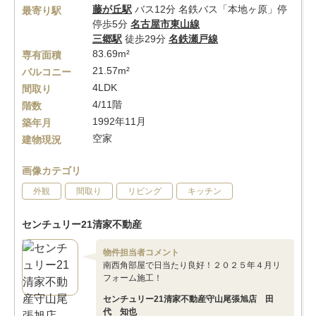
藤が丘駅
バス12分 名鉄バス「本地ヶ原」停
最寄り駅
停歩5分
名古屋市東山線
三郷駅
徒歩29分
名鉄瀬戸線
83.69m²
専有面積
21.57m²
バルコニー
4LDK
間取り
4/11階
階数
1992年11月
築年月
空家
建物現況
画像カテゴリ
外観
間取り
リビング
キッチン
センチュリー21清家不動産
物件担当者コメント
南西角部屋で日当たり良好！２０２５年４月リ
フォーム施工！
センチュリー21清家不動産守山尾張旭店 田
代 知也