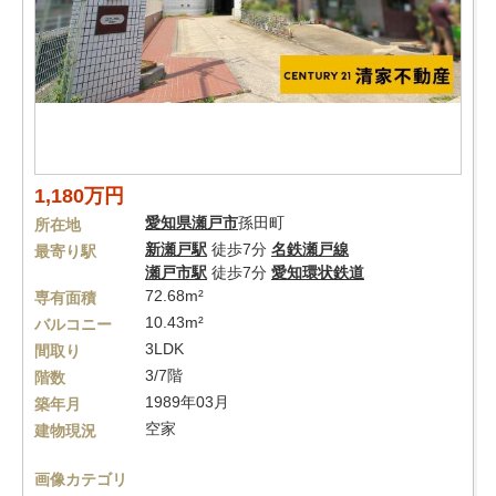
1,180万円
愛知県
瀬戸市
孫田町
所在地
新瀬戸駅
徒歩7分
名鉄瀬戸線
最寄り駅
瀬戸市駅
徒歩7分
愛知環状鉄道
72.68m²
専有面積
10.43m²
バルコニー
3LDK
間取り
3/7階
階数
1989年03月
築年月
空家
建物現況
画像カテゴリ