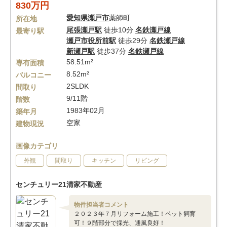
830万円
愛知県
瀬戸市
薬師町
所在地
尾張瀬戸駅
徒歩10分
名鉄瀬戸線
最寄り駅
瀬戸市役所前駅
徒歩29分
名鉄瀬戸線
新瀬戸駅
徒歩37分
名鉄瀬戸線
58.51m²
専有面積
8.52m²
バルコニー
2SLDK
間取り
9/11階
階数
1983年02月
築年月
空家
建物現況
画像カテゴリ
外観
間取り
キッチン
リビング
センチュリー21清家不動産
物件担当者コメント
２０２３年７月リフォーム施工！ペット飼育
可！９階部分で採光、通風良好！