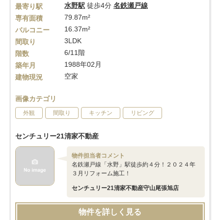
水野駅
徒歩4分
名鉄瀬戸線
最寄り駅
79.87m²
専有面積
16.37m²
バルコニー
3LDK
間取り
6/11階
階数
1988年02月
築年月
空家
建物現況
画像カテゴリ
外観
間取り
キッチン
リビング
センチュリー21清家不動産
物件担当者コメント
名鉄瀬戸線「水野」駅徒歩約４分！２０２４年
３月リフォーム施工！
センチュリー21清家不動産守山尾張旭店
物件を詳しく見る