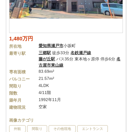
1,480万円
愛知県
瀬戸市
小坂町
所在地
三郷駅
徒歩33分
名鉄瀬戸線
最寄り駅
藤が丘駅
バス35分 東本地ヶ原停 停歩6分
名
古屋市東山線
83.69m²
専有面積
21.57m²
バルコニー
4LDK
間取り
4/11階
階数
1992年11月
築年月
空家
建物現況
画像カテゴリ
外観
間取り
その他現地
エントランス