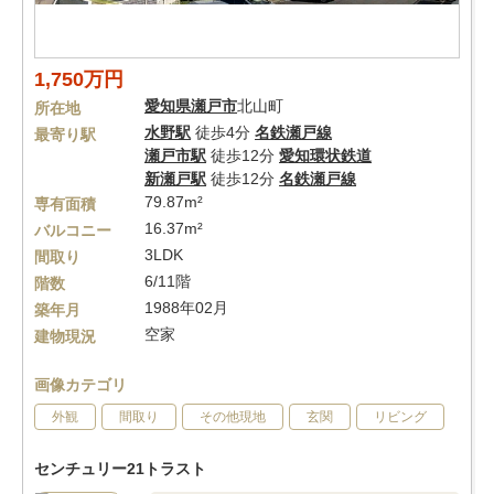
1,750万円
愛知県
瀬戸市
北山町
所在地
水野駅
徒歩4分
名鉄瀬戸線
最寄り駅
瀬戸市駅
徒歩12分
愛知環状鉄道
新瀬戸駅
徒歩12分
名鉄瀬戸線
79.87m²
専有面積
16.37m²
バルコニー
3LDK
間取り
6/11階
階数
1988年02月
築年月
空家
建物現況
画像カテゴリ
外観
間取り
その他現地
玄関
リビング
センチュリー21トラスト