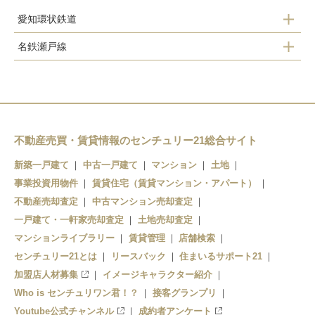
愛知環状鉄道
名鉄瀬戸線
山口駅
水野駅
瀬戸口駅
新瀬戸駅
瀬戸市駅
瀬戸市役所前駅
中水野駅
不動産売買・賃貸情報のセンチュリー21総合サイト
新築一戸建て
中古一戸建て
マンション
土地
尾張瀬戸駅
事業投資用物件
賃貸住宅（賃貸マンション・アパート）
不動産売却査定
中古マンション売却査定
一戸建て・一軒家売却査定
土地売却査定
マンションライブラリー
賃貸管理
店舗検索
センチュリー21とは
リースバック
住まいるサポート21
加盟店人材募集
イメージキャラクター紹介
Who is センチュリワン君！？
接客グランプリ
Youtube公式チャンネル
成約者アンケート