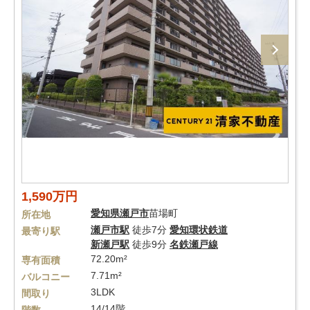
1,590万円
愛知県
瀬戸市
苗場町
所在地
瀬戸市駅
徒歩7分
愛知環状鉄道
最寄り駅
新瀬戸駅
徒歩9分
名鉄瀬戸線
72.20m²
専有面積
7.71m²
バルコニー
3LDK
間取り
14/14階