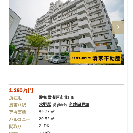
1,290万円
愛知県
瀬戸市
北山町
所在地
水野駅
徒歩5分
名鉄瀬戸線
最寄り駅
89.77m²
専有面積
20.52m²
バルコニー
2LDK
間取り