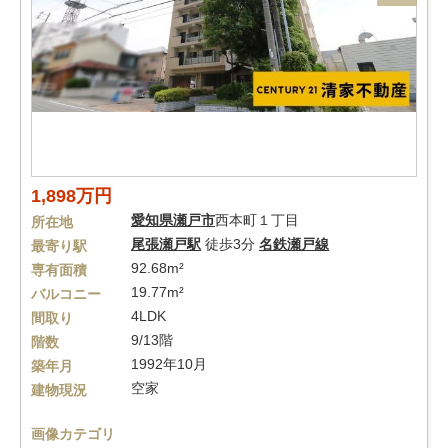
1,898万円
愛知県
瀬戸市
西本町１丁目
所在地
尾張瀬戸駅
徒歩3分
名鉄瀬戸線
最寄り駅
92.68m²
専有面積
19.77m²
バルコニー
4LDK
間取り
9/13階
階数
1992年10月
築年月
空家
建物現況
画像カテゴリ