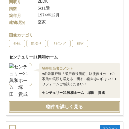
2LDK
間取り
5/11階
階数
1974年12月
築年月
空家
建物現況
画像カテゴリ
外観
間取り
リビング
和室
センチュリー21興和ホーム
物件担当者コメント
●名鉄瀬戸線「瀬戸市役所前」駅徒歩４分！●ご
家族の笑顔も増える、明るい南向きの住まい！●
リフォームご相談ください！
センチュリー21興和ホーム 塚田 貴成
物件を詳しく見る
マンション