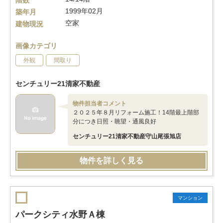
階数
1999年02月
築年月
空家
建物現況
画像カテゴリ
外観
間取り
センチュリー21清家不動産
物件担当者コメント
２０２５年８月リフォーム施工！14階最上階部
分につき日照・眺望・通風良好
センチュリー21清家不動産守山尾張旭店
物件を詳しく見る
マンション
パークシティ水野Ａ棟