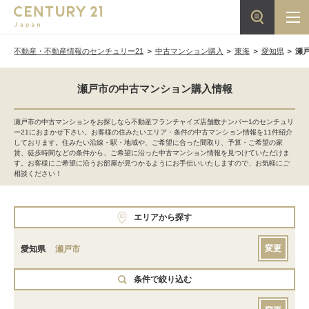
不動産・不動産情報のセンチュリー21
中古マンション購入
東海
愛知県
瀬
瀬戸市の中古マンション購入情報
瀬戸市の中古マンションをお探しなら不動産フランチャイズ店舗数ナンバー1のセンチュリ
ー21におまかせ下さい。お客様の住みたいエリア・条件の中古マンション情報を11件紹介
しております。住みたい沿線・駅・地域や、ご希望に合った間取り、予算・ご希望の家
賃、徒歩時間などの条件から、ご希望に沿った中古マンション情報を見つけていただけま
す。お客様にご希望に沿うお部屋が見つかるようにお手伝いいたしますので、お気軽にご
相談ください！
エリアから探す
変更
愛知県
瀬戸市
条件で絞り込む