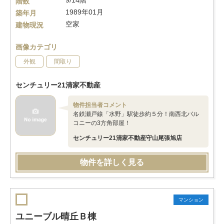
9/14階
階数
1989年01月
築年月
空家
建物現況
画像カテゴリ
外観
間取り
センチュリー21清家不動産
物件担当者コメント
名鉄瀬戸線「水野」駅徒歩約５分！南西北バル
コニーの3方角部屋！
センチュリー21清家不動産守山尾張旭店
物件を詳しく見る
マンション
ユニーブル晴丘Ｂ棟