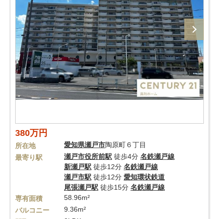
380万円
愛知県
瀬戸市
陶原町６丁目
所在地
瀬戸市役所前駅
徒歩4分
名鉄瀬戸線
最寄り駅
新瀬戸駅
徒歩12分
名鉄瀬戸線
瀬戸市駅
徒歩12分
愛知環状鉄道
尾張瀬戸駅
徒歩15分
名鉄瀬戸線
58.96m²
専有面積
9.36m²
バルコニー