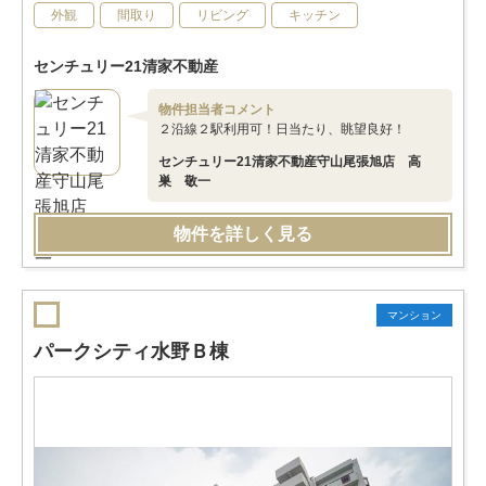
外観
間取り
リビング
キッチン
センチュリー21清家不動産
物件担当者コメント
２沿線２駅利用可！日当たり、眺望良好！
センチュリー21清家不動産守山尾張旭店 高
巣 敬一
物件を詳しく見る
マンション
パークシティ水野Ｂ棟