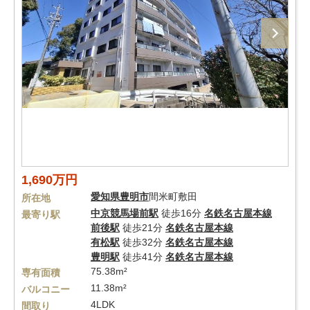
1,690万円
愛知県
豊明市
間米町敷田
所在地
中京競馬場前駅
徒歩16分
名鉄名古屋本線
最寄り駅
前後駅
徒歩21分
名鉄名古屋本線
有松駅
徒歩32分
名鉄名古屋本線
豊明駅
徒歩41分
名鉄名古屋本線
75.38m²
専有面積
11.38m²
バルコニー
4LDK
間取り