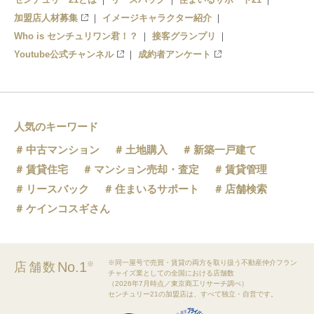
加盟店人材募集
イメージキャラクター紹介
Who is センチュリワン君！？
接客グランプリ
Youtube公式チャンネル
成約者アンケート
人気のキーワード
中古マンション
土地購入
新築一戸建て
賃貸住宅
マンション売却・査定
賃貸管理
リースバック
住まいるサポート
店舗検索
ケインコスギさん
※同一屋号で売買・賃貸の両方を取り扱う不動産仲介フラン
No.1
店舗数
※
チャイズ業としての全国における店舗数
（2026年7月時点／東京商工リサーチ調べ）
センチュリー21の加盟店は、すべて独立・自営です。