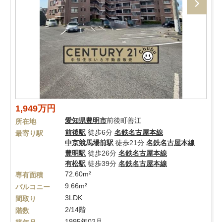
1,949万円
愛知県
豊明市
前後町善江
所在地
前後駅
徒歩6分
名鉄名古屋本線
最寄り駅
中京競馬場前駅
徒歩21分
名鉄名古屋本線
豊明駅
徒歩26分
名鉄名古屋本線
有松駅
徒歩39分
名鉄名古屋本線
72.60m²
専有面積
9.66m²
バルコニー
3LDK
間取り
2/14階
階数
1995年02月