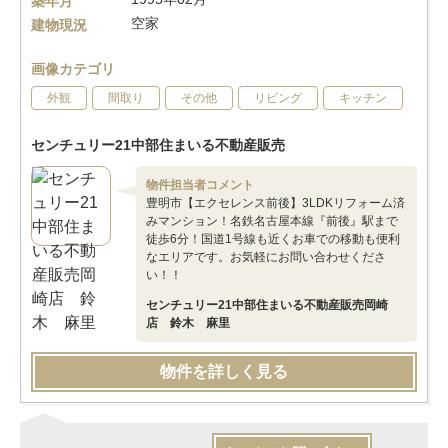
築年月
空家
建物現況
画像カテゴリ
外観
間取り
その他
リビング
キッチン
センチュリー21中部住まいる不動産販売
物件担当者コメント
豊明市【エクセレンス前後】3LDKリフォーム済
みマンション！名鉄名古屋本線『前後』駅まで
徒歩6分！国道1号線も近くお車での移動も便利
なエリアです。お気軽にお問い合わせくださ
い！！
センチュリー21中部住まいる不動産販売岡崎
店 鈴木 麻里
物件を詳しく見る