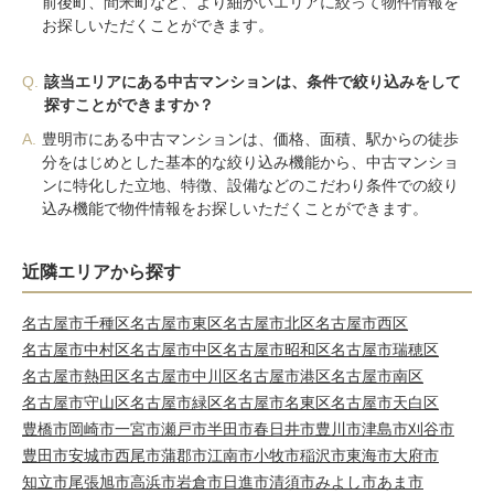
前後町、間米町など、より細かいエリアに絞って物件情報を
お探しいただくことができます。
Q.
該当エリアにある中古マンションは、条件で絞り込みをして
探すことができますか？
A.
豊明市にある中古マンションは、価格、面積、駅からの徒歩
分をはじめとした基本的な絞り込み機能から、中古マンショ
ンに特化した立地、特徴、設備などのこだわり条件での絞り
込み機能で物件情報をお探しいただくことができます。
近隣エリアから探す
名古屋市千種区
名古屋市東区
名古屋市北区
名古屋市西区
名古屋市中村区
名古屋市中区
名古屋市昭和区
名古屋市瑞穂区
名古屋市熱田区
名古屋市中川区
名古屋市港区
名古屋市南区
名古屋市守山区
名古屋市緑区
名古屋市名東区
名古屋市天白区
豊橋市
岡崎市
一宮市
瀬戸市
半田市
春日井市
豊川市
津島市
刈谷市
豊田市
安城市
西尾市
蒲郡市
江南市
小牧市
稲沢市
東海市
大府市
知立市
尾張旭市
高浜市
岩倉市
日進市
清須市
みよし市
あま市