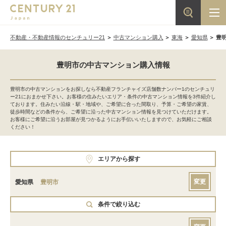
不動産・不動産情報のセンチュリー21
中古マンション購入
東海
愛知県
豊
豊明市の中古マンション購入情報
豊明市の中古マンションをお探しなら不動産フランチャイズ店舗数ナンバー1のセンチュリ
ー21におまかせ下さい。お客様の住みたいエリア・条件の中古マンション情報を3件紹介し
ております。住みたい沿線・駅・地域や、ご希望に合った間取り、予算・ご希望の家賃、
徒歩時間などの条件から、ご希望に沿った中古マンション情報を見つけていただけます。
お客様にご希望に沿うお部屋が見つかるようにお手伝いいたしますので、お気軽にご相談
ください！
エリアから探す
変更
愛知県
豊明市
条件で絞り込む