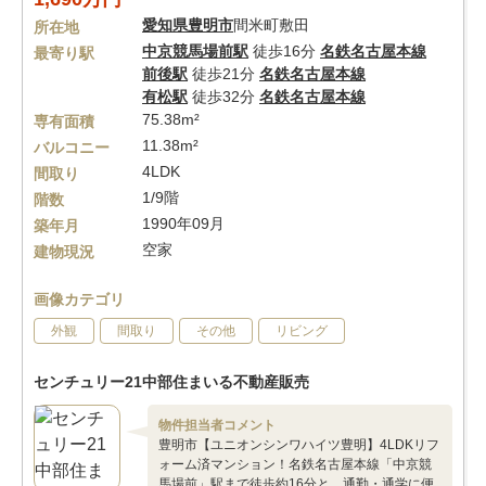
愛知県
豊明市
間米町敷田
所在地
中京競馬場前駅
徒歩16分
名鉄名古屋本線
最寄り駅
前後駅
徒歩21分
名鉄名古屋本線
有松駅
徒歩32分
名鉄名古屋本線
75.38m²
専有面積
11.38m²
バルコニー
4LDK
間取り
1/9階
階数
1990年09月
築年月
空家
建物現況
画像カテゴリ
外観
間取り
その他
リビング
センチュリー21中部住まいる不動産販売
物件担当者コメント
豊明市【ユニオンシンワハイツ豊明】4LDKリフ
ォーム済マンション！名鉄名古屋本線「中京競
馬場前」駅まで徒歩約16分と、通勤・通学に便