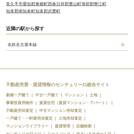
長久手市
愛知郡東郷町
西春日井郡豊山町
海部郡蟹江町
知多郡南知多町
知多郡武豊町
近隣の駅から探す
名鉄名古屋本線
豊明駅
前後駅
不動産売買・賃貸情報のセンチュリー21総合サイト
新築一戸建て
中古一戸建て
マンション
土地
事業投資用物件
賃貸住宅（賃貸マンション・アパート）
不動産売却査定
中古マンション売却査定
一戸建て・一軒家売却査定
土地売却査定
マンションライブラリー
賃貸管理
店舗検索
センチュリー21とは
リースバック
住まいるサポート21