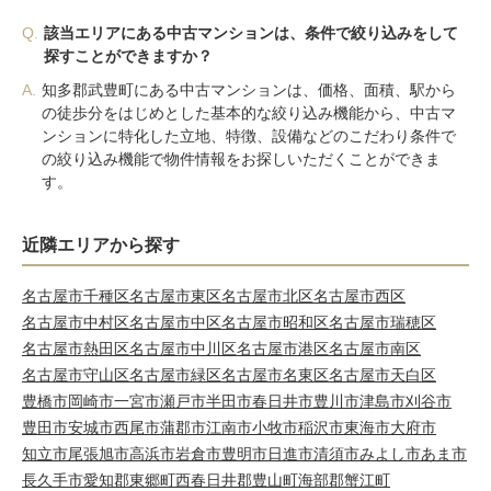
Q.
該当エリアにある中古マンションは、条件で絞り込みをして
探すことができますか？
A.
知多郡武豊町にある中古マンションは、価格、面積、駅から
の徒歩分をはじめとした基本的な絞り込み機能から、中古マ
ンションに特化した立地、特徴、設備などのこだわり条件で
の絞り込み機能で物件情報をお探しいただくことができま
す。
近隣エリアから探す
名古屋市千種区
名古屋市東区
名古屋市北区
名古屋市西区
名古屋市中村区
名古屋市中区
名古屋市昭和区
名古屋市瑞穂区
名古屋市熱田区
名古屋市中川区
名古屋市港区
名古屋市南区
名古屋市守山区
名古屋市緑区
名古屋市名東区
名古屋市天白区
豊橋市
岡崎市
一宮市
瀬戸市
半田市
春日井市
豊川市
津島市
刈谷市
豊田市
安城市
西尾市
蒲郡市
江南市
小牧市
稲沢市
東海市
大府市
知立市
尾張旭市
高浜市
岩倉市
豊明市
日進市
清須市
みよし市
あま市
長久手市
愛知郡東郷町
西春日井郡豊山町
海部郡蟹江町