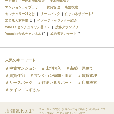
一戸建て・一軒家売却査定
土地売却査定
マンションライブラリー
賃貸管理
店舗検索
センチュリー21とは
リースバック
住まいるサポート21
加盟店人材募集
イメージキャラクター紹介
Who is センチュリワン君！？
接客グランプリ
Youtube公式チャンネル
成約者アンケート
人気のキーワード
中古マンション
土地購入
新築一戸建て
賃貸住宅
マンション売却・査定
賃貸管理
リースバック
住まいるサポート
店舗検索
ケインコスギさん
※同一屋号で売買・賃貸の両方を取り扱う不動産仲介フラン
No.1
店舗数
※
チャイズ業としての全国における店舗数