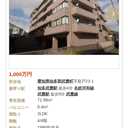
1,000万円
愛知県
知多郡武豊町
字迎戸23-1
所在地
知多武豊駅
徒歩4分
名鉄河和線
最寄り駅
武豊駅
徒歩9分
武豊線
71.98m²
専有面積
8.4m²
バルコニー
3LDK
間取り
4/4階
階数
1990年05月