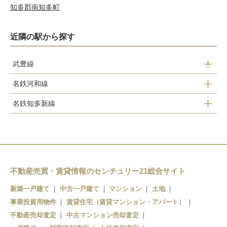
知多郡南知多町
近隣の駅から探す
武豊線
名鉄河和線
武豊駅
名鉄知多新線
上ゲ駅
富貴駅
知多武豊駅
富貴駅
不動産売買・賃貸情報のセンチュリー21総合サイト
新築一戸建て
中古一戸建て
マンション
土地
事業投資用物件
賃貸住宅（賃貸マンション・アパート）
不動産売却査定
中古マンション売却査定