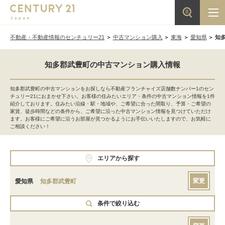
不動産・不動産情報のセンチュリー21
中古マンション購入
東海
愛知県
知
知多郡武豊町の中古マンション購入情報
知多郡武豊町の中古マンションをお探しなら不動産フランチャイズ店舗数ナンバー1のセン
チュリー21におまかせ下さい。お客様の住みたいエリア・条件の中古マンション情報を1件
紹介しております。住みたい沿線・駅・地域や、ご希望に合った間取り、予算・ご希望の
家賃、徒歩時間などの条件から、ご希望に沿った中古マンション情報を見つけていただけ
ます。お客様にご希望に沿うお部屋が見つかるようにお手伝いいたしますので、お気軽に
ご相談ください！
エリアから探す
変更
愛知県
知多郡武豊町
条件で絞り込む