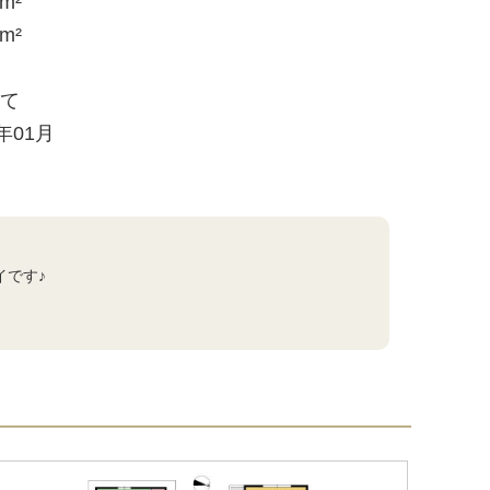
1m²
4m²
建て
8年01月
イです♪