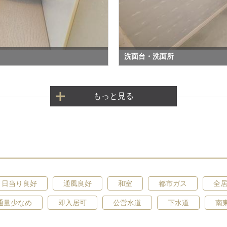
洗面台・洗面所
もっと見る
日当り良好
通風良好
和室
都市ガス
全
通量少なめ
即入居可
公営水道
下水道
南