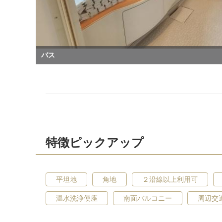
バス
特徴ピックアップ
平坦地
角地
２沿線以上利用可
温水洗浄便座
南面バルコニー
周辺交