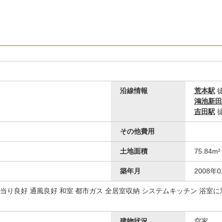
沿線情報
荒本駅
徒
鴻池新田
吉田駅
徒
その他費用
リビング
土地面積
75.84
築年月
2008年
日当り良好 通風良好 和室 都市ガス 全居室収納 システムキッチン 浴室
建物状況
空家