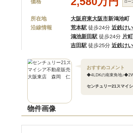
2,580万円
価格
ロー
所在地
大阪府東大阪市
新鴻池町
沿線情報
荒本駅
徒歩24分
近鉄けい
鴻池新田駅
徒歩24分
片町
吉田駅
徒歩25分
近鉄けい
おすすめコメント
◆4LDKの南東角地♪◆
センチュリー21スマイ
物件画像