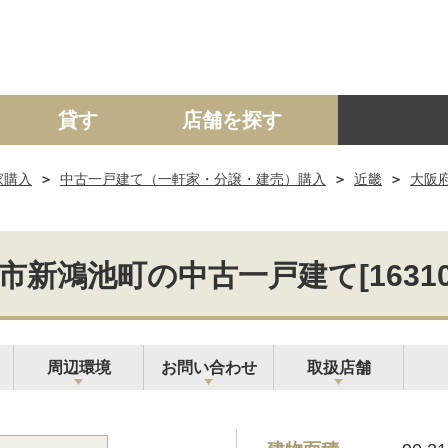
貸す
店舗を探す
家購入
中古一戸建て（一軒家・分譲・建売）購入
近畿
大阪
建て
マンション
土地
事業投資用
市新鴻池町の中古一戸建て[163105-
周辺環境
お問い合わせ
取扱店舗