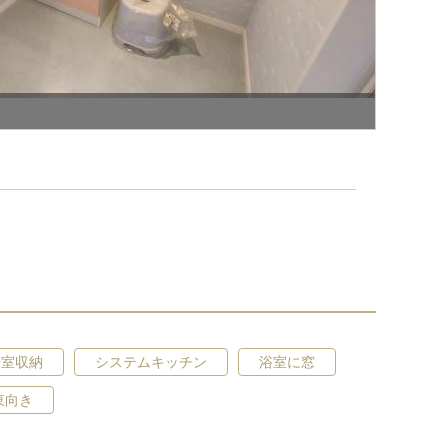
居室収納
システムキッチン
浴室に窓
トイレ
東向き