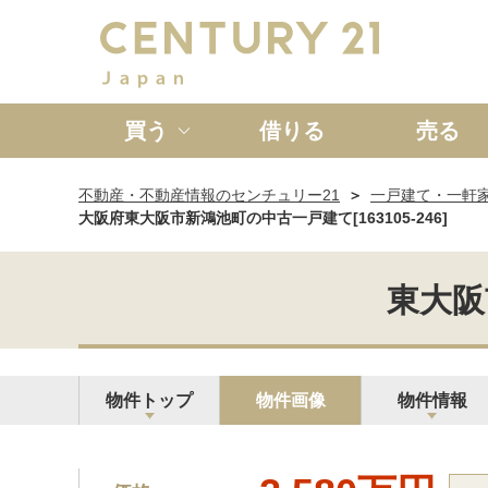
買う
借りる
売る
不動産・不動産情報のセンチュリー21
一戸建て・一軒
新築一戸建て
中古一戸
大阪府東大阪市新鴻池町の中古一戸建て[163105-246]
東大阪
物件トップ
物件画像
物件情報