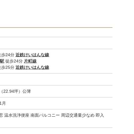
歩24分
近鉄けいはんな線
駅
徒歩24分
片町線
歩25分
近鉄けいはんな線
m²（22.94坪）公簿
01月
に窓 温水洗浄便座 南面バルコニー 周辺交通量少なめ 即入