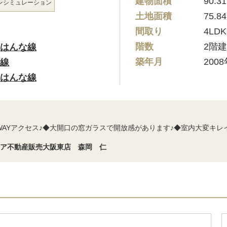
建物面積
90.3
ン
シミュレーション
土地面積
75.8
間取り
4LDK
階数
2階
はんな線
築年月
200
線
はんな線
2WAYアクセス♪◆大開口の窓ガラスで開放感があります♪◆室内大変キレ
シア不動産販売大阪東店 森岡 仁