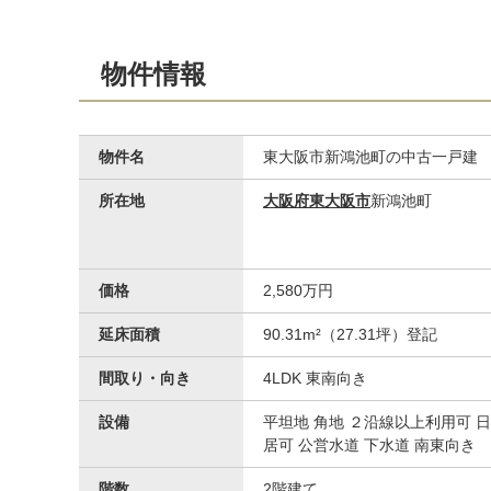
キッチン
物件情報
物件名
東大阪市新鴻池町の中古一戸建
所在地
大阪府東大阪市
新鴻池町
価格
2,580万円
リビング
延床面積
90.31m²（27.31坪）登記
間取り・向き
4LDK 東南向き
設備
平坦地 角地 ２沿線以上利用可 
居可 公営水道 下水道 南東向き
階数
2階建て