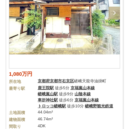
1,080万円
京都府
京都市右京区
嵯峨天龍寺油掛町
所在地
鹿王院駅
徒歩5分
京福嵐山本線
最寄り駅
嵯峨嵐山駅
徒歩9分
山陰本線
車折神社駅
徒歩6分
京福嵐山本線
トロッコ嵯峨駅
徒歩10分
嵯峨野観光鉄道
44.04m²
土地面積
46.74m²
建物面積
4DK
間取り