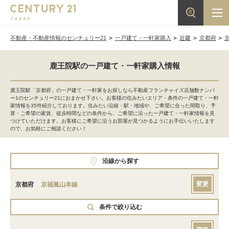
不動産・不動産情報のセンチュリー21
一戸建て・一軒家購入
近畿
京都府
鹿王院駅の一戸建て・一軒家購入情報
鹿王院駅「京都府」の一戸建て・一軒家をお探しなら不動産フランチャイズ店舗数ナンバ
ー1のセンチュリー21におまかせ下さい。お客様の住みたいエリア・条件の一戸建て・一軒
家情報を35件紹介しております。住みたい沿線・駅・地域や、ご希望に合った間取り、予
算・ご希望の家賃、徒歩時間などの条件から、ご希望に沿った一戸建て・一軒家情報を見
つけていただけます。お客様にご希望に沿うお部屋が見つかるようにお手伝いいたします
ので、お気軽にご相談ください！
沿線から探す
変更
京都府
京福嵐山本線
条件で絞り込む