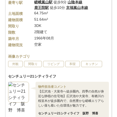
嵯峨嵐山駅
徒歩9分
山陰本線
最寄り駅
鹿王院駅
徒歩10分
京福嵐山本線
64.75m²
土地面積
51.64m²
建物面積
3DK
間取り
2階建て
階数
1966年08月
築年月
空家
建物現況
画像カテゴリ
外観
間取り
リビング
和室
キッチン
センチュリー21シティライフ
物件担当者コメント
【広沢池・大覚寺へ徒歩圏内。四季の自然が身
近な静穏の住宅地】広沢池や大覚寺、有栖川の
桜並木が徒歩圏内で、自然豊かな嵯峨エリアら
しい落ち着いた住環境が魅力です。
センチュリー21シティライフ 阪野 博喜