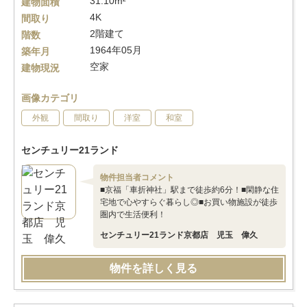
31.10m²
建物面積
4K
間取り
2階建て
階数
1964年05月
築年月
空家
建物現況
画像カテゴリ
外観
間取り
洋室
和室
センチュリー21ランド
物件担当者コメント
■京福「車折神社」駅まで徒歩約6分！■閑静な住
宅地で心やすらぐ暮らし◎■お買い物施設が徒歩
圏内で生活便利！
センチュリー21ランド京都店 児玉 偉久
物件を詳しく見る