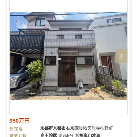
950万円
京都府
京都市右京区
嵯峨天龍寺椎野町
所在地
鹿王院駅
徒歩5分
京福嵐山本線
最寄り駅