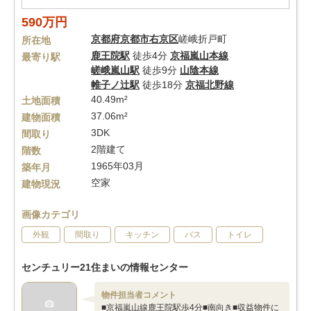
590万円
京都府
京都市右京区
嵯峨折戸町
所在地
鹿王院駅
徒歩4分
京福嵐山本線
最寄り駅
嵯峨嵐山駅
徒歩9分
山陰本線
帷子ノ辻駅
徒歩18分
京福北野線
40.49m²
土地面積
37.06m²
建物面積
3DK
間取り
2階建て
階数
1965年03月
築年月
空家
建物現況
画像カテゴリ
外観
間取り
キッチン
バス
トイレ
センチュリー21住まいの情報センター
物件担当者コメント
■京福嵐山線鹿王院駅歩4分■南向き■収益物件に