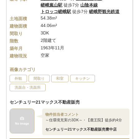
嵯峨嵐山駅
徒歩7分
山陰本線
トロッコ嵯峨駅
徒歩7分
嵯峨野観光鉄道
54.38m²
土地面積
44.06m²
建物面積
3DK
間取り
2階建て
階数
1963年11月
築年月
空家
建物現況
画像カテゴリ
外観
間取り
和室
キッチン
洗面台・洗面所
センチュリー21マックス不動産販売
物件担当者コメント
～住環境充実の3DK～・【鹿王院】徒歩約4分
センチュリー21マックス不動産販売豊中店