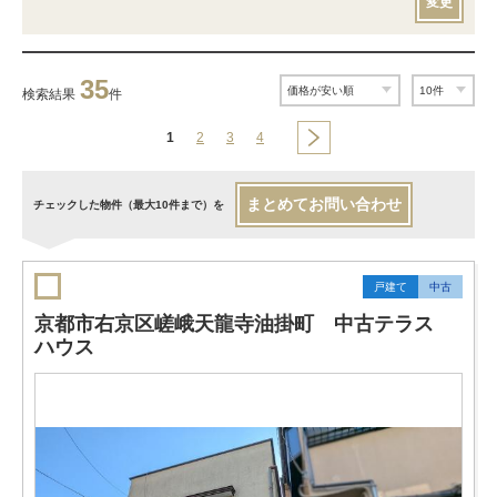
変更
35
検索結果
件
1
2
3
4
まとめてお問い合わせ
チェックした物件（最大10件まで）を
戸建て
中古
京都市右京区嵯峨天龍寺油掛町 中古テラス
ハウス