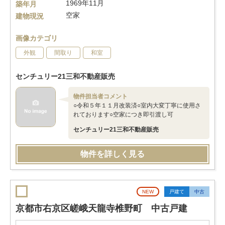
1969年11月
築年月
空家
建物現況
画像カテゴリ
外観
間取り
和室
センチュリー21三和不動産販売
物件担当者コメント
○令和５年１１月改装済○室内大変丁寧に使用さ
れております○空家につき即引渡し可
センチュリー21三和不動産販売
物件を詳しく見る
NEW
戸建て
中古
京都市右京区嵯峨天龍寺椎野町 中古戸建