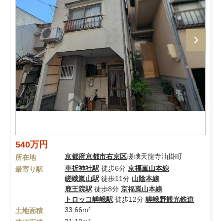
540万円
京都府
京都市右京区
嵯峨天龍寺油掛町
所在地
車折神社駅
徒歩6分
京福嵐山本線
最寄り駅
嵯峨嵐山駅
徒歩11分
山陰本線
鹿王院駅
徒歩8分
京福嵐山本線
トロッコ嵯峨駅
徒歩12分
嵯峨野観光鉄道
33.66m²
土地面積