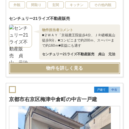
外観
間取り
玄関
キッチン
その他内観
センチュリー21ライズ不動産販売
物件担当者コメント
■２ＷＡＹ「京福鹿王院徒歩4分、ＪＲ嵯峨嵐山
徒歩9分」■コンビニまで約200ｍ、スーパーま
で約160ｍ■収益にも適す
センチュリー21ライズ不動産販売 貞山 元治
物件を詳しく見る
戸建て
中古
京都市右京区梅津中倉町の中古一戸建