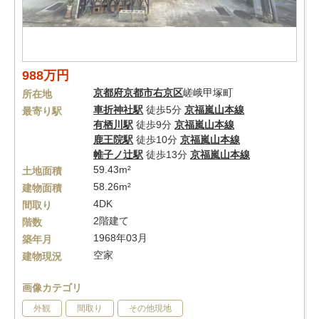
988万円
京都府
京都市右京区
嵯峨甲塚町
所在地
車折神社駅
徒歩5分
京福嵐山本線
最寄り駅
有栖川駅
徒歩9分
京福嵐山本線
鹿王院駅
徒歩10分
京福嵐山本線
帷子ノ辻駅
徒歩13分
京福嵐山本線
59.43m²
土地面積
58.26m²
建物面積
4DK
間取り
2階建て
階数
1968年03月
築年月
空家
建物現況
画像カテゴリ
外観
間取り
その他現地