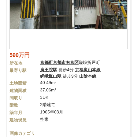
590万円
京都府
京都市右京区
嵯峨折戸町
所在地
鹿王院駅
徒歩4分
京福嵐山本線
最寄り駅
嵯峨嵐山駅
徒歩9分
山陰本線
40.49m²
土地面積
37.06m²
建物面積
3DK
間取り
2階建て
階数
1965年03月
築年月
空家
建物現況
画像カテゴリ