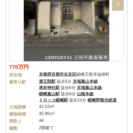
770万円
京都府
京都市右京区
嵯峨天龍寺油掛町
所在地
鹿王院駅
徒歩5分
京福嵐山本線
最寄り駅
車折神社駅
徒歩6分
京福嵐山本線
嵯峨嵐山駅
徒歩8分
山陰本線
トロッコ嵯峨駅
徒歩10分
嵯峨野観光鉄道
42.52m²
土地面積
45.86m²
建物面積
4K
間取り
2階建て
階数