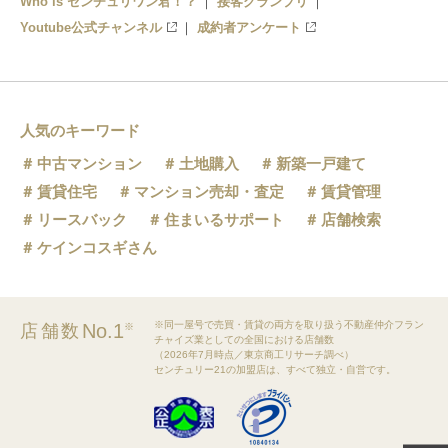
Who is センチュリワン君！？
接客グランプリ
Youtube公式チャンネル
成約者アンケート
人気のキーワード
中古マンション
土地購入
新築一戸建て
賃貸住宅
マンション売却・査定
賃貸管理
リースバック
住まいるサポート
店舗検索
ケインコスギさん
※同一屋号で売買・賃貸の両方を取り扱う不動産仲介フラン
No.1
店舗数
※
チャイズ業としての全国における店舗数
（2026年7月時点／東京商工リサーチ調べ）
センチュリー21の加盟店は、すべて独立・自営です。