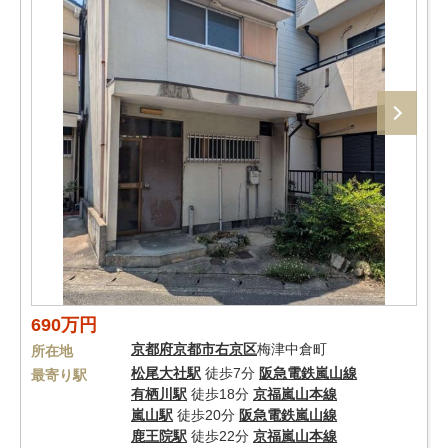
690万円
京都府
京都市右京区
梅津中倉町
所在地
松尾大社駅
徒歩7分
阪急電鉄嵐山線
最寄り駅
有栖川駅
徒歩18分
京福嵐山本線
嵐山駅
徒歩20分
阪急電鉄嵐山線
鹿王院駅
徒歩22分
京福嵐山本線