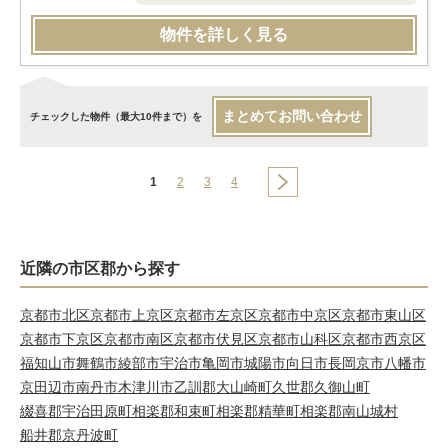
物件を詳しく見る
まとめてお問い合わせ
チェックした物件（最大10件まで）を
1
2
3
4
近隣の市区郡から探す
京都市北区
京都市上京区
京都市左京区
京都市中京区
京都市東山区
京都市下京区
京都市南区
京都市伏見区
京都市山科区
京都市西京区
福知山市
舞鶴市
綾部市
宇治市
亀岡市
城陽市
向日市
長岡京市
八幡市
京田辺市
南丹市
木津川市
乙訓郡大山崎町
久世郡久御山町
綴喜郡宇治田原町
相楽郡和束町
相楽郡精華町
相楽郡南山城村
船井郡京丹波町