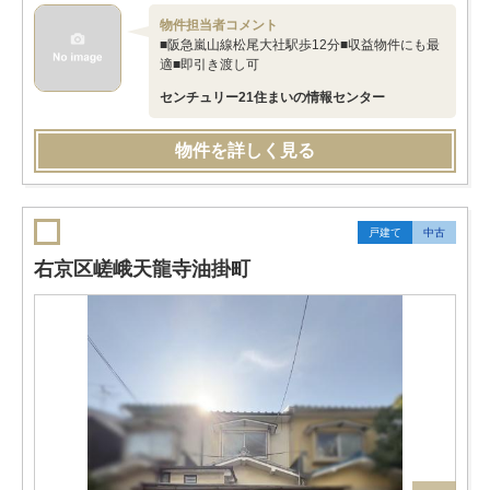
物件担当者コメント
■阪急嵐山線松尾大社駅歩12分■収益物件にも最
適■即引き渡し可
センチュリー21住まいの情報センター
物件を詳しく見る
戸建て
中古
右京区嵯峨天龍寺油掛町