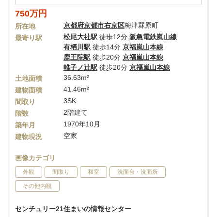
750万円
京都府
京都市右京区
梅津罧原町
所在地
松尾大社駅
徒歩12分
阪急電鉄嵐山線
最寄り駅
有栖川駅
徒歩14分
京福嵐山本線
鹿王院駅
徒歩20分
京福嵐山本線
帷子ノ辻駅
徒歩20分
京福嵐山本線
36.63m²
土地面積
41.46m²
建物面積
3SK
間取り
2階建て
階数
1970年10月
築年月
空家
建物現況
画像カテゴリ
外観
間取り
和室
洗面台・洗面所
その他内観
センチュリー21住まいの情報センター