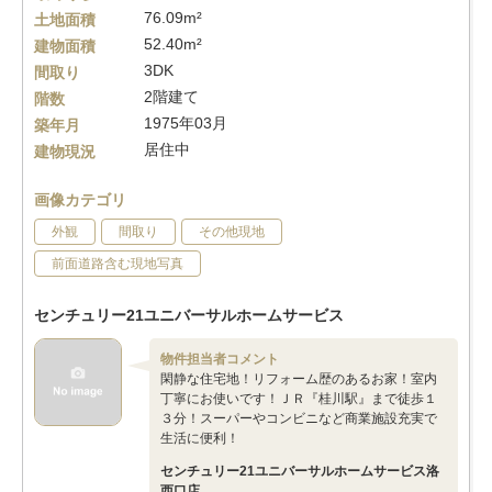
76.09m²
土地面積
52.40m²
建物面積
3DK
間取り
2階建て
階数
1975年03月
築年月
居住中
建物現況
画像カテゴリ
外観
間取り
その他現地
前面道路含む現地写真
センチュリー21ユニバーサルホームサービス
物件担当者コメント
閑静な住宅地！リフォーム歴のあるお家！室内
丁寧にお使いです！ＪＲ『桂川駅』まで徒歩１
３分！スーパーやコンビニなど商業施設充実で
生活に便利！
センチュリー21ユニバーサルホームサービス洛
西口店