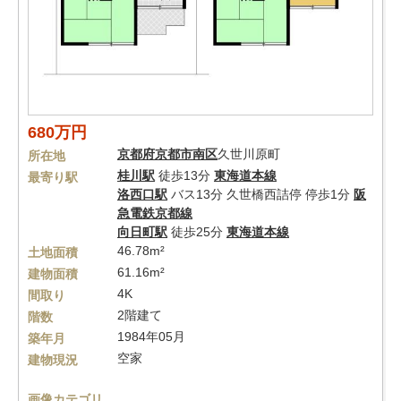
680万円
京都府
京都市南区
久世川原町
所在地
桂川駅
徒歩13分
東海道本線
最寄り駅
洛西口駅
バス13分 久世橋西詰停 停歩1分
阪
急電鉄京都線
向日町駅
徒歩25分
東海道本線
46.78m²
土地面積
61.16m²
建物面積
4K
間取り
2階建て
階数
1984年05月
築年月
空家
建物現況
画像カテゴリ