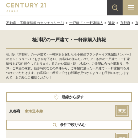
不動産・不動産情報のセンチュリー21
一戸建て・一軒家購入
近畿
京都府
桂川駅の一戸建て・一軒家購入情報
桂川駅「京都府」の一戸建て・一軒家をお探しなら不動産フランチャイズ店舗数ナンバー1
のセンチュリー21におまかせ下さい。お客様の住みたいエリア・条件の一戸建て・一軒家
情報を173件紹介しております。住みたい沿線・駅・地域や、ご希望に合った間取り、予
算・ご希望の家賃、徒歩時間などの条件から、ご希望に沿った一戸建て・一軒家情報を見
つけていただけます。お客様にご希望に沿うお部屋が見つかるようにお手伝いいたします
ので、お気軽にご相談ください！
沿線から探す
変更
京都府
東海道本線
条件で絞り込む