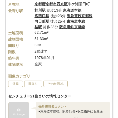
京都府
京都市西京区
牛ケ瀬堂田町
所在地
桂川駅
徒歩13分
東海道本線
最寄り駅
洛西口駅
徒歩23分
阪急電鉄京都線
向日町駅
徒歩25分
東海道本線
桂駅
徒歩28分
阪急電鉄京都線
62.71m²
土地面積
51.33m²
建物面積
3DK
間取り
2階建て
階数
1978年01月
築年月
空家
建物現況
画像カテゴリ
外観
間取り
その他現地
センチュリー21住まいの情報センター
物件担当者コメント
■東海道本線桂川駅歩13分■収益物件にも最適