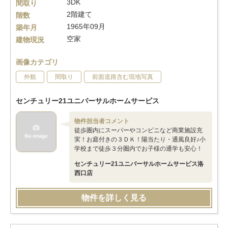
3DK
間取り
2階建て
階数
1965年09月
築年月
空家
建物現況
画像カテゴリ
外観
間取り
前面道路含む現地写真
センチュリー21ユニバーサルホームサービス
物件担当者コメント
徒歩圏内にスーパーやコンビニなど商業施設充
実！お庭付きの３ＤＫ！陽当たり・通風良好♪小
学校まで徒歩３分圏内でお子様の通学も安心！
センチュリー21ユニバーサルホームサービス洛
西口店
物件を詳しく見る