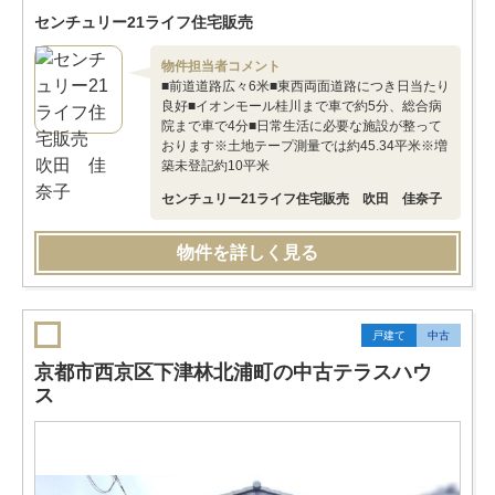
センチュリー21ライフ住宅販売
物件担当者コメント
■前道道路広々6米■東西両面道路につき日当たり
良好■イオンモール桂川まで車で約5分、総合病
院まで車で4分■日常生活に必要な施設が整って
おります※土地テープ測量では約45.34平米※増
築未登記約10平米
センチュリー21ライフ住宅販売 吹田 佳奈子
物件を詳しく見る
戸建て
中古
京都市西京区下津林北浦町の中古テラスハウ
ス