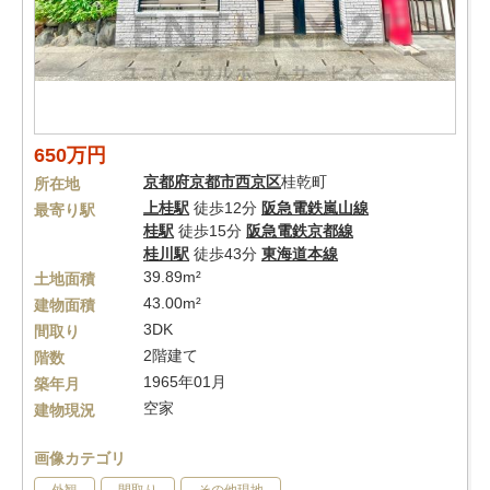
650万円
京都府
京都市西京区
桂乾町
所在地
上桂駅
徒歩12分
阪急電鉄嵐山線
最寄り駅
桂駅
徒歩15分
阪急電鉄京都線
桂川駅
徒歩43分
東海道本線
39.89m²
土地面積
43.00m²
建物面積
3DK
間取り
2階建て
階数
1965年01月
築年月
空家
建物現況
画像カテゴリ