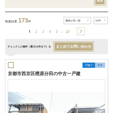
変更
173
検索結果
件
1
2
3
4
5
…
18
まとめてお問い合わせ
チェックした物件（最大10件まで）を
戸建て
中古
京都市西京区樫原分田の中古一戸建