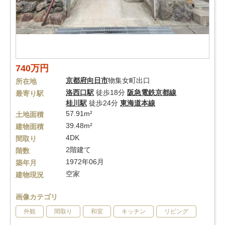
740万円
京都府
向日市
物集女町出口
所在地
洛西口駅
徒歩18分
阪急電鉄京都線
最寄り駅
桂川駅
徒歩24分
東海道本線
57.91m²
土地面積
39.48m²
建物面積
4DK
間取り
2階建て
階数
1972年06月
築年月
空家
建物現況
画像カテゴリ
外観
間取り
和室
キッチン
リビング