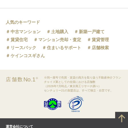
人気のキーワード
中古マンション
土地購入
新築一戸建て
賃貸住宅
マンション売却・査定
賃貸管理
リースバック
住まいるサポート
店舗検索
ケインコスギさん
※同一屋号で売買・賃貸の両方を取り扱う不動産仲介フラン
No.1
店舗数
※
チャイズ業としての全国における店舗数
（2026年7月時点／東京商工リサーチ調べ）
センチュリー21の加盟店は、すべて独立・自営です。
運営会社について