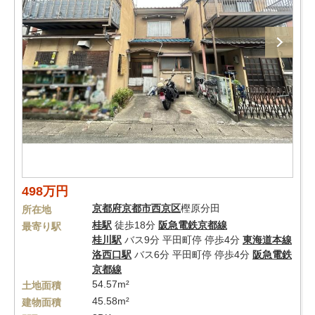
498万円
京都府
京都市西京区
樫原分田
所在地
桂駅
徒歩18分
阪急電鉄京都線
最寄り駅
桂川駅
バス9分 平田町停 停歩4分
東海道本線
洛西口駅
バス6分 平田町停 停歩4分
阪急電鉄
京都線
54.57m²
土地面積
45.58m²
建物面積