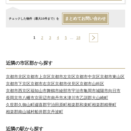
まとめてお問い合わせ
チェックした物件（最大10件まで）を
1
2
3
4
5
…
18
近隣の市区郡から探す
京都市北区
京都市上京区
京都市左京区
京都市中京区
京都市東山区
京都市下京区
京都市右京区
京都市伏見区
京都市山科区
京都市西京区
福知山市
舞鶴市
綾部市
宇治市
亀岡市
城陽市
向日市
長岡京市
八幡市
京田辺市
南丹市
木津川市
乙訓郡大山崎町
久世郡久御山町
綴喜郡宇治田原町
相楽郡和束町
相楽郡精華町
相楽郡南山城村
船井郡京丹波町
近隣の駅から探す