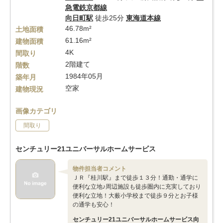
急電鉄京都線
向日町駅
徒歩25分
東海道本線
46.78m²
土地面積
61.16m²
建物面積
4K
間取り
2階建て
階数
1984年05月
築年月
空家
建物現況
画像カテゴリ
間取り
センチュリー21ユニバーサルホームサービス
物件担当者コメント
ＪＲ『桂川駅』まで徒歩１３分！通勤・通学に
便利な立地♪周辺施設も徒歩圏内に充実しており
便利な立地！大薮小学校まで徒歩９分とお子様
の通学も安心！
センチュリー21ユニバーサルホームサービス向