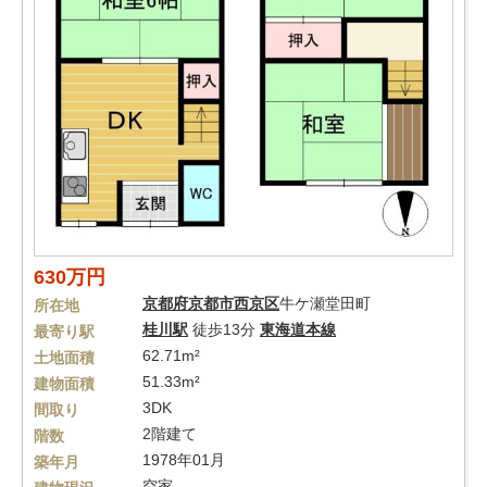
630万円
京都府
京都市西京区
牛ケ瀬堂田町
所在地
桂川駅
徒歩13分
東海道本線
最寄り駅
62.71m²
土地面積
51.33m²
建物面積
3DK
間取り
2階建て
階数
1978年01月
築年月
空家