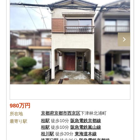
980万円
京都府
京都市西京区
下津林北浦町
所在地
桂駅
徒歩10分
阪急電鉄京都線
最寄り駅
桂駅
徒歩10分
阪急電鉄嵐山線
桂川駅
徒歩20分
東海道本線