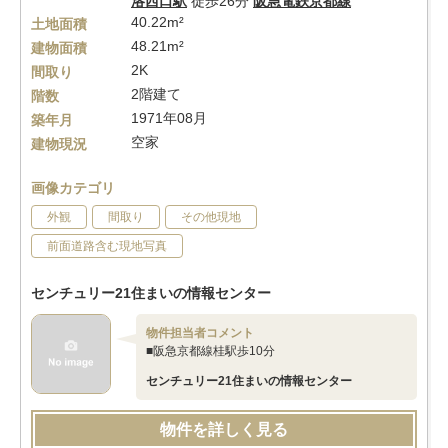
洛西口駅
徒歩26分
阪急電鉄京都線
40.22m²
土地面積
48.21m²
建物面積
2K
間取り
2階建て
階数
1971年08月
築年月
空家
建物現況
画像カテゴリ
外観
間取り
その他現地
前面道路含む現地写真
センチュリー21住まいの情報センター
物件担当者コメント
■阪急京都線桂駅歩10分
センチュリー21住まいの情報センター
物件を詳しく見る