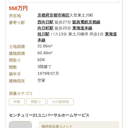
550万円
京都府
京都市南区
久世東土川町
所在地
西向日駅
徒歩27分
阪急電鉄京都線
最寄り駅
向日町駅
徒歩25分
東海道本線
桂川駅
バス13分 東土川橋停 停歩1分
東海道
本線
31.86m²
土地面積
60.48m²
建物面積
6DK
間取り
3階建て
階数
1979年07月
築年月
空家
建物現況
画像カテゴリ
外観
間取り
その他現地
センチュリー21ユニバーサルホームサービス
物件担当者コメント