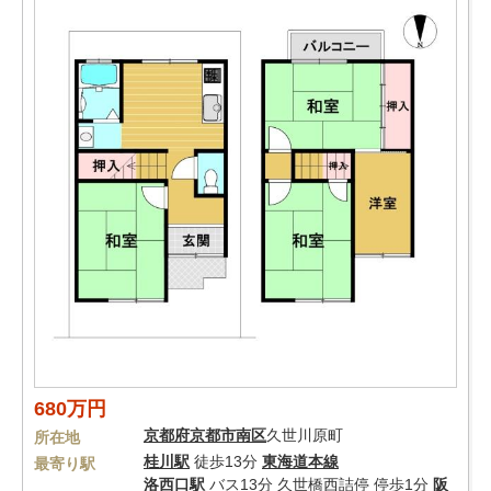
680万円
京都府
京都市南区
久世川原町
所在地
桂川駅
徒歩13分
東海道本線
最寄り駅
洛西口駅
バス13分 久世橋西詰停 停歩1分
阪