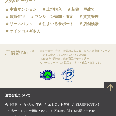
人気のキーワード
中古マンション
土地購入
新築一戸建て
賃貸住宅
マンション売却・査定
賃貸管理
リースバック
住まいるサポート
店舗検索
ケインコスギさん
※同一屋号で売買・賃貸の両方を取り扱う不動産仲介フラン
No.1
店舗数
※
チャイズ業としての全国における店舗数
（2026年7月時点／東京商工リサーチ調べ）
センチュリー21の加盟店は、すべて独立・自営です。
運営会社について
会社情報
加盟のご案内
加盟店人材募集
個人情報保護方針
当サイトのご利用について
不動産に関するお問い合わせ