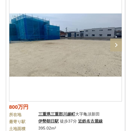
800万円
三重県
三重郡川越町
大字亀須新田
所在地
伊勢朝日駅
徒歩37分
近鉄名古屋線
最寄り駅
395.02m²
土地面積