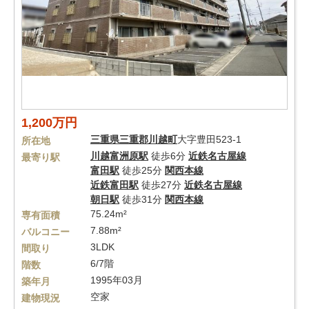
1,200万円
三重県
三重郡川越町
大字豊田523-1
所在地
川越富洲原駅
徒歩6分
近鉄名古屋線
最寄り駅
富田駅
徒歩25分
関西本線
近鉄富田駅
徒歩27分
近鉄名古屋線
朝日駅
徒歩31分
関西本線
75.24m²
専有面積
7.88m²
バルコニー
3LDK
間取り
6/7階
階数
1995年03月
築年月
空家
建物現況