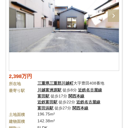
2,398万円
三重県
三重郡川越町
大字豊田408番地
所在地
川越富洲原駅
徒歩8分
近鉄名古屋線
最寄り駅
富田駅
徒歩17分
関西本線
近鉄富田駅
徒歩22分
近鉄名古屋線
富田浜駅
徒歩27分
関西本線
196.75m²
土地面積
142.38m²
建物面積
5LDK