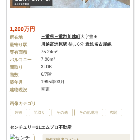
1,200万円
三重県
三重郡川越町
大字豊田
所在地
川越富洲原駅
徒歩6分
近鉄名古屋線
最寄り駅
75.24m²
専有面積
7.88m²
バルコニー
3LDK
間取り
6/7階
階数
1995年03月
築年月
空家
建物現況
画像カテゴリ
外観
間取り
その他
その他現地
玄関
センチュリー21エムプロ不動産
物件担当者コメント