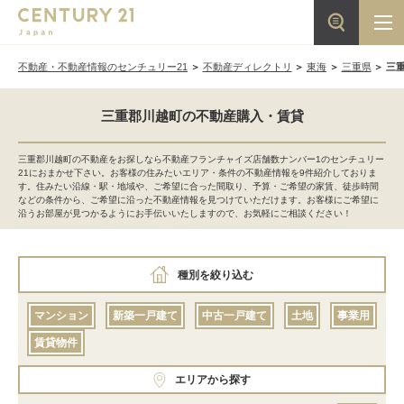
不動産・不動産情報のセンチュリー21
不動産ディレクトリ
東海
三重県
三
三重郡川越町の不動産購入・賃貸
三重郡川越町の不動産をお探しなら不動産フランチャイズ店舗数ナンバー1のセンチュリー
21におまかせ下さい。お客様の住みたいエリア・条件の不動産情報を9件紹介しておりま
す。住みたい沿線・駅・地域や、ご希望に合った間取り、予算・ご希望の家賃、徒歩時間
などの条件から、ご希望に沿った不動産情報を見つけていただけます。お客様にご希望に
沿うお部屋が見つかるようにお手伝いいたしますので、お気軽にご相談ください！
種別を絞り込む
マンション
新築一戸建て
中古一戸建て
土地
事業用
賃貸物件
エリアから探す