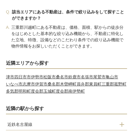
Q.
該当エリアにある不動産は、条件で絞り込みをして探すこと
ができますか？
A.
三重郡川越町にある不動産は、価格、面積、駅からの徒歩分
をはじめとした基本的な絞り込み機能から、不動産に特化し
た立地、特徴、設備などのこだわり条件での絞り込み機能で
物件情報をお探しいただくことができます。
近隣エリアから探す
津市
四日市市
伊勢市
松阪市
桑名市
鈴鹿市
名張市
尾鷲市
亀山市
いなべ市
志摩市
伊賀市
桑名郡木曽岬町
員弁郡東員町
三重郡菰野町
多気郡明和町
度会郡玉城町
度会郡南伊勢町
近隣の駅から探す
近鉄名古屋線