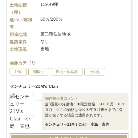
119.49坪
土地面積
（坪）
60％/200％
建ぺい/容積
率
第二種住居地域
用途地域
なし
建築条件
更地
土地現況
画像カテゴリ
外観
間取り
現地土地写真
その他
センチュリー21M's Clair
物件担当者コメント
全3区画の分譲地！★限定価格！９００万→８０
０万 ※この価格は令和８年９月末日までに引
渡が完了する場合に適用されます。
センチュリー21M's Clair 小島 直也