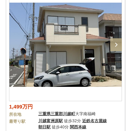
1,499万円
三重県
三重郡川越町
大字南福崎
所在地
川越富洲原駅
徒歩32分
近鉄名古屋線
最寄り駅
朝日駅
徒歩40分
関西本線