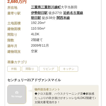
2,680万円
三重県
三重郡川越町
大字当新田
所在地
伊勢朝日駅
徒歩27分
近鉄名古屋線
最寄り駅
朝日駅
徒歩38分
関西本線
192.20m²
土地面積
110.50m²
建物面積
4LDK
間取り
2階建て
階数
2009年11月
築年月
空家
建物現況
画像カテゴリ
外観
間取り
リビング
キッチン
センチュリー21アドヴァンスマイル
物件担当者コメント
◆クロス貼替、ハウスクリーニング済◆解放感
たっぷりの吹き抜けがオシャレな4LDK2階建て♪
太陽光蓄電池付き！