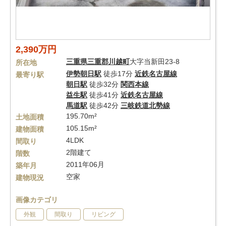
2,390万円
三重県
三重郡川越町
大字当新田23-8
所在地
伊勢朝日駅
徒歩17分
近鉄名古屋線
最寄り駅
朝日駅
徒歩32分
関西本線
益生駅
徒歩41分
近鉄名古屋線
馬道駅
徒歩42分
三岐鉄道北勢線
195.70m²
土地面積
105.15m²
建物面積
4LDK
間取り
2階建て
階数
2011年06月
築年月
空家
建物現況
画像カテゴリ
外観
間取り
リビング