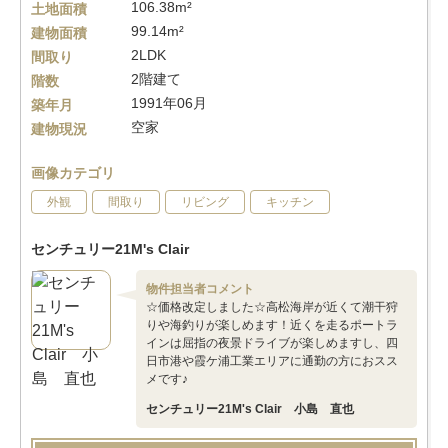
106.38m²
土地面積
99.14m²
建物面積
2LDK
間取り
2階建て
階数
1991年06月
築年月
空家
建物現況
画像カテゴリ
外観
間取り
リビング
キッチン
センチュリー21M's Clair
物件担当者コメント
☆価格改定しました☆高松海岸が近くて潮干狩
りや海釣りが楽しめます！近くを走るポートラ
インは屈指の夜景ドライブが楽しめますし、四
日市港や霞ケ浦工業エリアに通勤の方におスス
メです♪
センチュリー21M's Clair 小島 直也