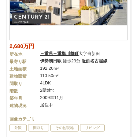
2,680万円
三重県
三重郡川越町
大字当新田
所在地
伊勢朝日駅
徒歩23分
近鉄名古屋線
最寄り駅
192.20m²
土地面積
110.50m²
建物面積
4LDK
間取り
2階建て
階数
2009年11月
築年月
居住中
建物現況
画像カテゴリ
外観
間取り
その他現地
リビング