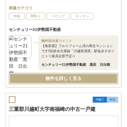
画像カテゴリ
外観
間取り
リビング
キッチン
センチュリー21伊勢国不動産
物件担当者コメント
【角部屋】フルリフォーム済の再生マンション
です!!近鉄名古屋線「川越富洲原」駅徒歩６分☆
ニトリ家具設置予定☆
センチュリー21伊勢国不動産 黒田 日出樹
物件を詳しく見る
戸建て
中古
三重郡川越町大字南福崎の中古一戸建