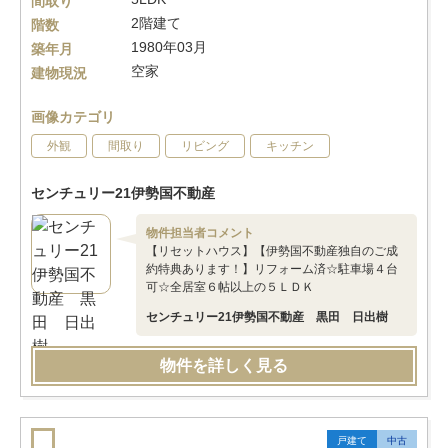
間取り
2階建て
階数
1980年03月
築年月
空家
建物現況
画像カテゴリ
外観
間取り
リビング
キッチン
センチュリー21伊勢国不動産
物件担当者コメント
【リセットハウス】【伊勢国不動産独自のご成
約特典あります！】リフォーム済☆駐車場４台
可☆全居室６帖以上の５ＬＤＫ
センチュリー21伊勢国不動産 黒田 日出樹
物件を詳しく見る
戸建て
中古