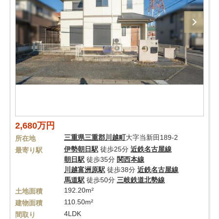
2,680万円
三重県
三重郡川越町
大字当新田189-2
所在地
伊勢朝日駅
徒歩25分
近鉄名古屋線
最寄り駅
朝日駅
徒歩35分
関西本線
川越富洲原駅
徒歩38分
近鉄名古屋線
馬道駅
徒歩50分
三岐鉄道北勢線
192.20m²
土地面積
110.50m²
建物面積
4LDK
間取り