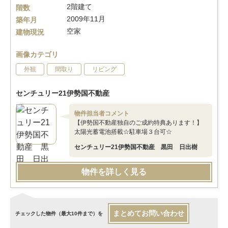
2階建て
階数
2009年11月
築年月
空家
建物現況
画像カテゴリ
外観
間取り
リビング
センチュリー21伊勢国不動産
物件担当者コメント
【伊勢国不動産独自のご成約特典あります！】
太陽光蓄電池搭載☆駐車場３台可☆
センチュリー21伊勢国不動産 黒田 日出樹
物件を詳しく見る
まとめてお問い合わせ
チェックした物件（最大10件まで）を