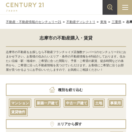
不動産・不動産情報のセンチュリー21
不動産ディレクトリ
東海
三重県
志
志摩市の不動産購入・賃貸
志摩市の不動産をお探しなら不動産フランチャイズ店舗数ナンバー1のセンチュリー21にお
まかせ下さい。お客様の住みたいエリア・条件の不動産情報を4件紹介しております。住み
たい沿線・駅・地域や、ご希望に合った間取り、予算・ご希望の家賃、徒歩時間などの条
件から、ご希望に沿った不動産情報を見つけていただけます。お客様にご希望に沿うお部
屋が見つかるようにお手伝いいたしますので、お気軽にご相談ください！
種別を絞り込む
マンション
新築一戸建て
中古一戸建て
土地
事業用
賃貸物件
エリアから探す