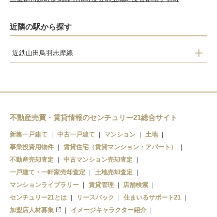
近隣の駅から探す
近鉄山田鳥羽志摩線
五知駅
沓掛駅
上之郷駅
不動産売買・賃貸情報のセンチュリー21総合サイト
新築一戸建て
中古一戸建て
マンション
土地
志摩磯部駅
事業投資用物件
賃貸住宅（賃貸マンション・アパート）
穴川駅
不動産売却査定
中古マンション売却査定
一戸建て・一軒家売却査定
土地売却査定
志摩横山駅
マンションライブラリー
賃貸管理
店舗検索
センチュリー21とは
鵜方駅
リースバック
住まいるサポート21
加盟店人材募集
イメージキャラクター紹介