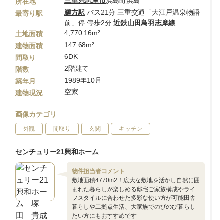
三重県
志摩市
浜島町浜島
所在地
鵜方駅
バス21分 三重交通「大江戸温泉物語
最寄り駅
前」停 停歩2分
近鉄山田鳥羽志摩線
4,770.16m²
土地面積
147.68m²
建物面積
6DK
間取り
2階建て
階数
1989年10月
築年月
空家
建物現況
画像カテゴリ
外観
間取り
玄関
キッチン
センチュリー21興和ホーム
物件担当者コメント
敷地面積4770m2！広大な敷地を活かし自然に囲
まれた暮らしが楽しめる邸宅ご家族構成やライ
フスタイルに合わせた多彩な使い方が可能田舎
暮らしや二拠点生活、大家族でのびのび暮らし
たい方にもおすすめです