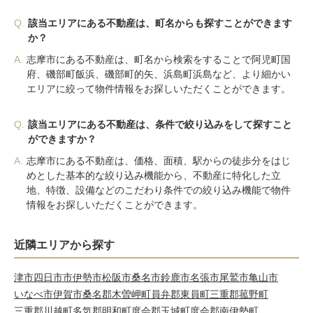
Q.
該当エリアにある不動産は、町名からも探すことができます
か？
A.
志摩市にある不動産は、町名から検索をすることで阿児町国
府、磯部町飯浜、磯部町的矢、浜島町浜島など、より細かい
エリアに絞って物件情報をお探しいただくことができます。
Q.
該当エリアにある不動産は、条件で絞り込みをして探すこと
ができますか？
A.
志摩市にある不動産は、価格、面積、駅からの徒歩分をはじ
めとした基本的な絞り込み機能から、不動産に特化した立
地、特徴、設備などのこだわり条件での絞り込み機能で物件
情報をお探しいただくことができます。
近隣エリアから探す
津市
四日市市
伊勢市
松阪市
桑名市
鈴鹿市
名張市
尾鷲市
亀山市
いなべ市
伊賀市
桑名郡木曽岬町
員弁郡東員町
三重郡菰野町
三重郡川越町
多気郡明和町
度会郡玉城町
度会郡南伊勢町