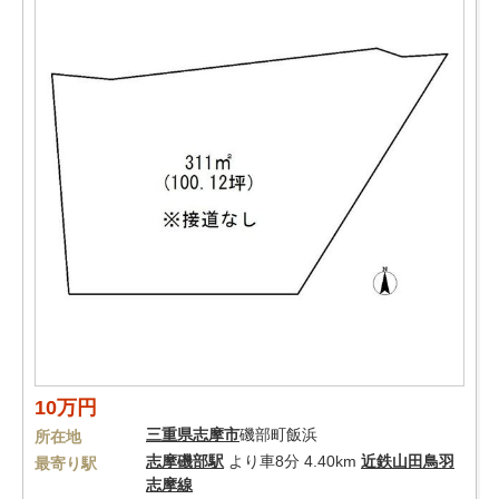
10万円
三重県
志摩市
磯部町飯浜
所在地
志摩磯部駅
より車8分 4.40km
近鉄山田鳥羽
最寄り駅
志摩線