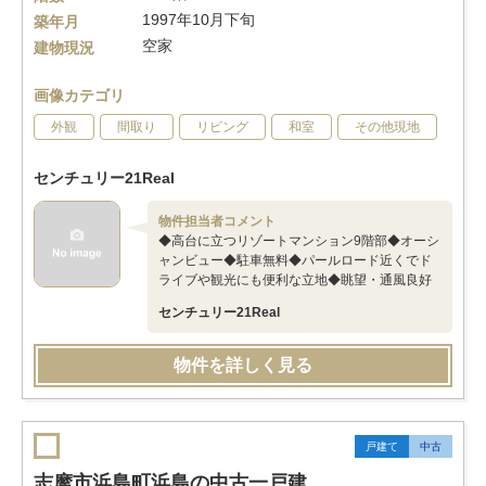
1997年10月下旬
築年月
空家
建物現況
画像カテゴリ
外観
間取り
リビング
和室
その他現地
センチュリー21Real
物件担当者コメント
◆高台に立つリゾートマンション9階部◆オーシ
ャンビュー◆駐車無料◆パールロード近くでド
ライブや観光にも便利な立地◆眺望・通風良好
センチュリー21Real
物件を詳しく見る
戸建て
中古
志摩市浜島町浜島の中古一戸建