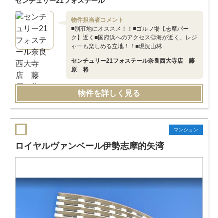
センチュリー21フォステール
物件担当者コメント
■別荘地にオススメ！！■ゴルフ場【志摩パー
ク】近く■国府浜へのアクセス◎海が近く、レジ
ャーも楽しめる立地！！■現況山林
センチュリー21フォステール奈良西大寺店 藤
原 将
物件を詳しく見る
マンション
ロイヤルヴァンベール伊勢志摩的矢湾