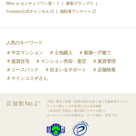
志摩神明駅
Who is センチュリワン君！？
接客グランプリ
Youtube公式チャンネル
成約者アンケート
賢島駅
人気のキーワード
中古マンション
土地購入
新築一戸建て
賃貸住宅
マンション売却・査定
賃貸管理
リースバック
住まいるサポート
店舗検索
ケインコスギさん
※同一屋号で売買・賃貸の両方を取り扱う不動産仲介フラン
No.1
店舗数
※
チャイズ業としての全国における店舗数
（2026年7月時点／東京商工リサーチ調べ）
センチュリー21の加盟店は、すべて独立・自営です。