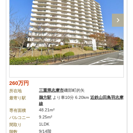
260万円
三重県
志摩市
磯部町的矢
所在地
鵜方駅
より車10分 6.20km
近鉄山田鳥羽志摩
最寄り駅
線
48.21m²
専有面積
9.25m²
バルコニー
1LDK
間取り
9/14階
階数