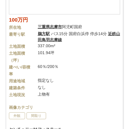
100万円
三重県
志摩市
阿児町国府
所在地
鵜方駅
バス15分 国府白浜停 停歩14分
近鉄山
最寄り駅
田鳥羽志摩線
337.00m²
土地面積
101.94坪
土地面積
（坪）
60％/200％
建ぺい/容積
率
指定なし
用途地域
なし
建築条件
上物有
土地現況
画像カテゴリ
外観
間取り