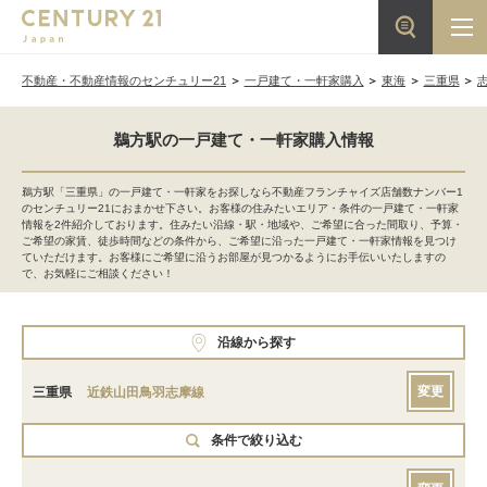
不動産・不動産情報のセンチュリー21
一戸建て・一軒家購入
東海
三重県
鵜方駅の一戸建て・一軒家購入情報
鵜方駅「三重県」の一戸建て・一軒家をお探しなら不動産フランチャイズ店舗数ナンバー1
のセンチュリー21におまかせ下さい。お客様の住みたいエリア・条件の一戸建て・一軒家
情報を2件紹介しております。住みたい沿線・駅・地域や、ご希望に合った間取り、予算・
ご希望の家賃、徒歩時間などの条件から、ご希望に沿った一戸建て・一軒家情報を見つけ
ていただけます。お客様にご希望に沿うお部屋が見つかるようにお手伝いいたしますの
で、お気軽にご相談ください！
沿線から探す
変更
三重県
近鉄山田鳥羽志摩線
条件で絞り込む