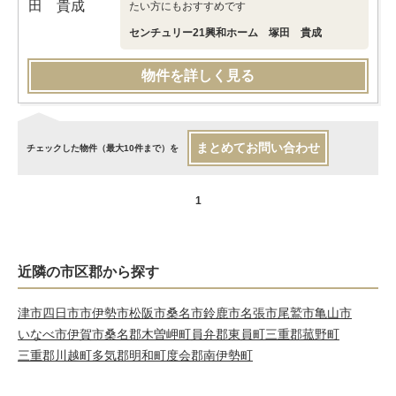
たい方にもおすすめです
センチュリー21興和ホーム 塚田 貴成
物件を詳しく見る
まとめてお問い合わせ
チェックした物件（最大10件まで）を
1
近隣の市区郡から探す
津市
四日市市
伊勢市
松阪市
桑名市
鈴鹿市
名張市
尾鷲市
亀山市
いなべ市
伊賀市
桑名郡木曽岬町
員弁郡東員町
三重郡菰野町
三重郡川越町
多気郡明和町
度会郡南伊勢町