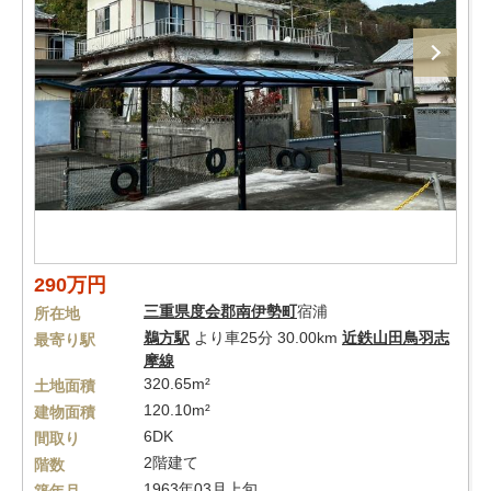
290万円
三重県
度会郡南伊勢町
宿浦
所在地
鵜方駅
より車25分 30.00km
近鉄山田鳥羽志
最寄り駅
摩線
320.65m²
土地面積
120.10m²
建物面積
6DK
間取り
2階建て
階数
1963年03月上旬