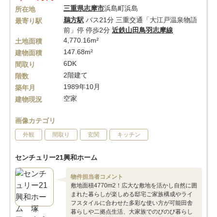
三重県
志摩市
浜島町浜島
所在地
鵜方駅
バス21分 三重交通「大江戸温泉物語
最寄り駅
前」停 停歩2分
近鉄山田鳥羽志摩線
4,770.16m²
土地面積
147.68m²
建物面積
6DK
間取り
2階建て
階数
1989年10月
築年月
空家
建物現況
画像カテゴリ
外観
間取り
玄関
キッチン
センチュリー21興和ホーム
物件担当者コメント
敷地面積4770m2！広大な敷地を活かし自然に囲
まれた暮らしが楽しめる邸宅ご家族構成やライ
フスタイルに合わせた多彩な使い方が可能田舎
暮らしや二拠点生活、大家族でのびのび暮らし