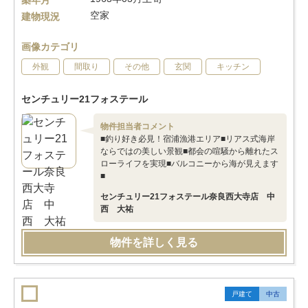
築年月
空家
建物現況
画像カテゴリ
外観
間取り
その他
玄関
キッチン
センチュリー21フォステール
物件担当者コメント
■釣り好き必見！宿浦漁港エリア■リアス式海岸
ならではの美しい景観■都会の喧騒から離れたス
ローライフを実現■バルコニーから海が見えます
■
センチュリー21フォステール奈良西大寺店 中
西 大祐
物件を詳しく見る
戸建て
中古