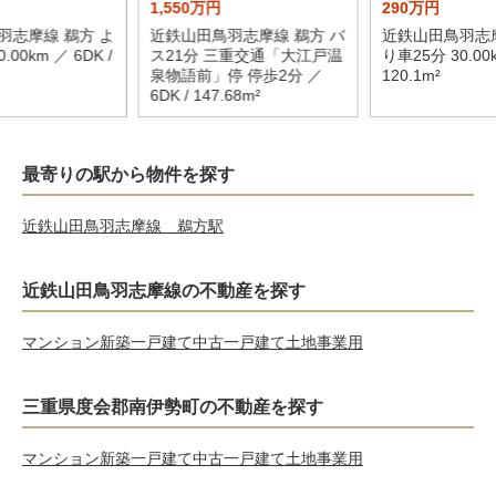
1,550万円
290万円
羽志摩線 鵜方 よ
近鉄山田鳥羽志摩線 鵜方 バ
近鉄山田鳥羽志摩
.00km ／ 6DK /
ス21分 三重交通「大江戸温
り車25分 30.00k
泉物語前」停 停歩2分 ／
120.1m²
6DK / 147.68m²
最寄りの駅から物件を探す
近鉄山田鳥羽志摩線 鵜方駅
近鉄山田鳥羽志摩線の不動産を探す
マンション
新築一戸建て
中古一戸建て
土地
事業用
三重県度会郡南伊勢町の不動産を探す
マンション
新築一戸建て
中古一戸建て
土地
事業用