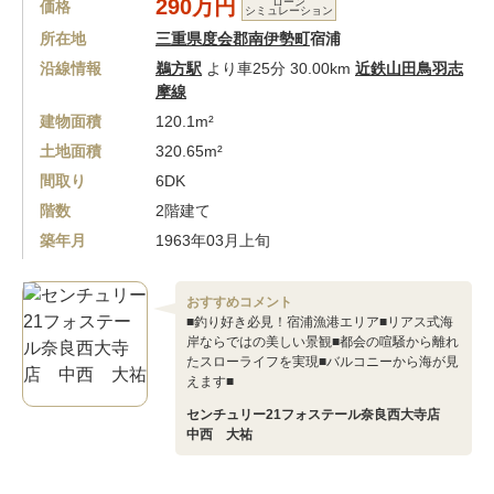
290万円
ローン
価格
シミュレーション
所在地
三重県度会郡南伊勢町
宿浦
沿線情報
鵜方駅
より車25分 30.00km
近鉄山田鳥羽志
摩線
建物面積
120.1m²
土地面積
320.65m²
間取り
6DK
階数
2階建て
築年月
1963年03月上旬
おすすめコメント
■釣り好き必見！宿浦漁港エリア■リアス式海
岸ならではの美しい景観■都会の喧騒から離れ
たスローライフを実現■バルコニーから海が見
えます■
センチュリー21フォステール奈良西大寺店
中西 大祐