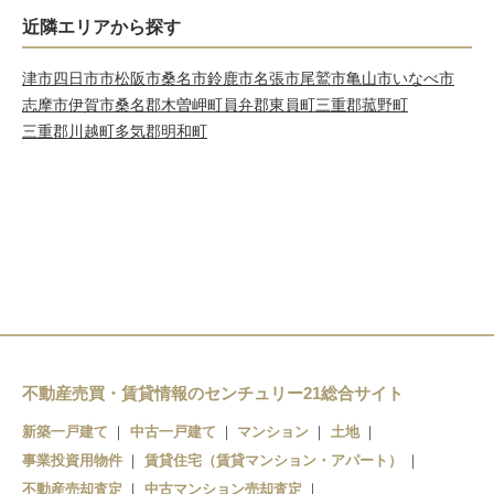
近隣エリアから探す
津市
四日市市
松阪市
桑名市
鈴鹿市
名張市
尾鷲市
亀山市
いなべ市
志摩市
伊賀市
桑名郡木曽岬町
員弁郡東員町
三重郡菰野町
三重郡川越町
多気郡明和町
不動産売買・賃貸情報のセンチュリー21総合サイト
新築一戸建て
中古一戸建て
マンション
土地
事業投資用物件
賃貸住宅（賃貸マンション・アパート）
不動産売却査定
中古マンション売却査定