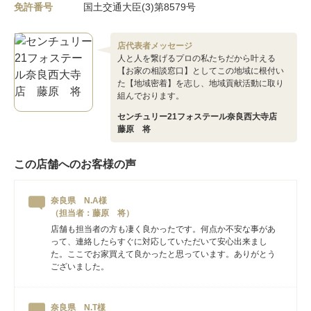
免許番号
国土交通大臣(3)第8579号
店代表者メッセージ
人と人を繋げるプロの私たちだから叶える
【お家の相談窓口】としてこの地域に根付い
た【地域密着】を志し、地域貢献活動に取り
組んでおります。
センチュリー21フォステール奈良西大寺店
藤原 将
この店舗へのお客様の声
奈良県 N.A様
（担当者：藤原 将）
店舗も担当者の方も凄く良かったです。何点か不安な事があ
って、連絡したらすぐに対応していただいて安心出来まし
た。ここでお家買えて良かったと思っています。ありがとう
ございました。
奈良県 N.T様