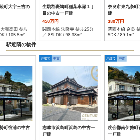
陵町大字三吉の
生駒郡斑鳩町稲葉車瀬１丁
奈良市東九条町
目の中古一戸建
建
450万円
380万円
 大和高田 徒歩
関西本線 法隆寺 徒歩25分
関西本線 奈良 徒
K / 105.5m²
／ 8SLDK / 98.38m²
5DK / 89.1m²
駅近隣の物件
戸建て
中古
戸建て
中古
勢町宿浦の中古
志摩市浜島町浜島の中古一
度会郡南伊勢町
戸建
一戸建