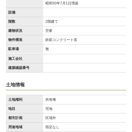
昭和50年7月1日増築
設備
階数
2階建て
建物状況
空家
物件構造
鉄筋コンクリート造
駐車場
無
施工会社
建築確認番号
土地情報
土地権利
所有権
地目
宅地
都市計画
区域外
用途地域
指定なし