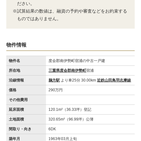
ださい。
※試算結果の数値は、融資の予約や審査などをお約束する
ものではありません。
物件情報
物件名
度会郡南伊勢町宿浦の中古一戸建
所在地
三重県度会郡南伊勢町
宿浦
沿線情報
鵜方駅
より車25分 30.00km
近鉄山田鳥羽志摩線
価格
290万円
その他費用
延床面積
120.1m²（36.33坪）登記
土地面積
320.65m²（96.99坪）公簿
間取り・向き
6DK
築年月
1963年03月上旬