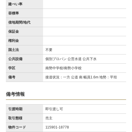
建ぺい率
容積率
借地期間/地代
保証金
権利金
国土法
不要
公共設備
個別プロパン 公営水道 公共下水
学区
南勢中学校/南勢小学校
備考
接道状況：一方 公道 南 幅員1.6m 地勢：平坦
備考情報
引渡時期
即引渡し可
取引態様
売主
物件コード
115901-18778