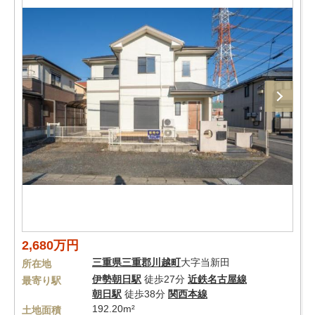
2,680万円
三重県
三重郡川越町
大字当新田
所在地
伊勢朝日駅
徒歩27分
近鉄名古屋線
最寄り駅
朝日駅
徒歩38分
関西本線
192.20m²
土地面積