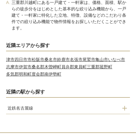
A.
三重郡川越町にある一戸建て・一軒家は、価格、面積、駅か
らの徒歩分をはじめとした基本的な絞り込み機能から、一戸
建て・一軒家に特化した立地、特徴、設備などのこだわり条
件での絞り込み機能で物件情報をお探しいただくことができ
ます。
近隣エリアから探す
津市
四日市市
松阪市
桑名市
鈴鹿市
名張市
尾鷲市
亀山市
いなべ市
志摩市
伊賀市
桑名郡木曽岬町
員弁郡東員町
三重郡菰野町
多気郡明和町
度会郡南伊勢町
近隣の駅から探す
近鉄名古屋線
川越富洲原駅