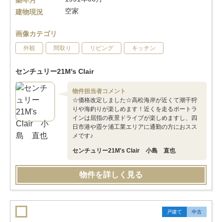
築年月
空家
建物現況
画像カテゴリ
外観
間取り
リビング
キッチン
センチュリー21M's Clair
物件担当者コメント
☆価格改定しました☆高松海岸が近くて潮干狩
りや海釣りが楽しめます！近くを走るポートラ
インは屈指の夜景ドライブが楽しめますし、四
日市港や霞ケ浦工業エリアに通勤の方におスス
メです♪
センチュリー21M's Clair 小島 直也
物件を詳しく見る
戸建て
中古