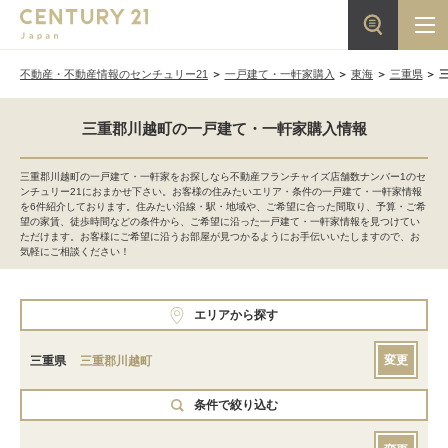
不動産・不動産情報のセンチュリー21
一戸建て・一軒家購入
東海
三重県
三重郡川越町の一戸建て・一軒家購入情報
三重郡川越町の一戸建て・一軒家をお探しなら不動産フランチャイズ店舗数ナンバー1のセ
ンチュリー21におまかせ下さい。お客様の住みたいエリア・条件の一戸建て・一軒家情報
を6件紹介しております。住みたい沿線・駅・地域や、ご希望に合った間取り、予算・ご希
望の家賃、徒歩時間などの条件から、ご希望に沿った一戸建て・一軒家情報を見つけてい
ただけます。お客様にご希望に沿うお部屋が見つかるようにお手伝いいたしますので、お
気軽にご相談ください！
エリアから探す
変更
三重県
三重郡川越町
条件で絞り込む