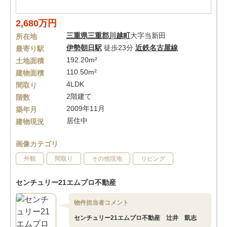
2,680万円
三重県
三重郡川越町
大字当新田
所在地
伊勢朝日駅
徒歩23分
近鉄名古屋線
最寄り駅
192.20m²
土地面積
110.50m²
建物面積
4LDK
間取り
2階建て
階数
2009年11月
築年月
居住中
建物現況
画像カテゴリ
外観
間取り
その他現地
リビング
センチュリー21エムプロ不動産
物件担当者コメント
センチュリー21エムプロ不動産 辻井 凱志