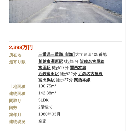
2,398万円
三重県
三重郡川越町
大字豊田408番地
所在地
川越富洲原駅
徒歩8分
近鉄名古屋線
最寄り駅
富田駅
徒歩17分
関西本線
近鉄富田駅
徒歩22分
近鉄名古屋線
富田浜駅
徒歩27分
関西本線
196.75m²
土地面積
142.38m²
建物面積
5LDK
間取り
2階建て
階数
1980年03月
築年月
空家
建物現況