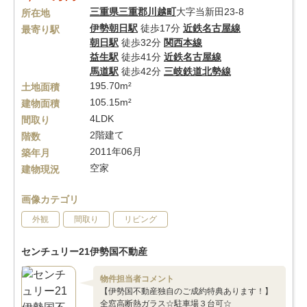
三重県
三重郡川越町
大字当新田23-8
所在地
伊勢朝日駅
徒歩17分
近鉄名古屋線
最寄り駅
朝日駅
徒歩32分
関西本線
益生駅
徒歩41分
近鉄名古屋線
馬道駅
徒歩42分
三岐鉄道北勢線
195.70m²
土地面積
105.15m²
建物面積
4LDK
間取り
2階建て
階数
2011年06月
築年月
空家
建物現況
画像カテゴリ
外観
間取り
リビング
センチュリー21伊勢国不動産
物件担当者コメント
【伊勢国不動産独自のご成約特典あります！】
全窓高断熱ガラス☆駐車場３台可☆