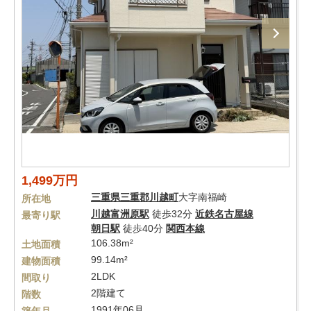
1,499万円
三重県
三重郡川越町
大字南福崎
所在地
川越富洲原駅
徒歩32分
近鉄名古屋線
最寄り駅
朝日駅
徒歩40分
関西本線
106.38m²
土地面積
99.14m²
建物面積
2LDK
間取り
2階建て
階数
1991年06月