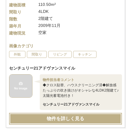
110.50m²
建物面積
4LDK
間取り
2階建て
階数
2009年11月
築年月
空家
建物現況
画像カテゴリ
外観
間取り
リビング
キッチン
センチュリー21アドヴァンスマイル
物件担当者コメント
◆クロス貼替、ハウスクリーニング済◆解放感
たっぷりの吹き抜けがオシャレな4LDK2階建て♪
太陽光蓄電池付き！
センチュリー21アドヴァンスマイル
物件を詳しく見る