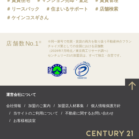
賃貸住宅
マンション売却・査定
賃貸管理
リースバック
住まいるサポート
店舗検索
ケインコスギさん
※同一屋号で売買・賃貸の両方を取り扱う不動産仲介フラン
No.1
店舗数
※
チャイズ業としての全国における店舗数
（2026年7月時点／東京商工リサーチ調べ）
センチュリー21の加盟店は、すべて独立・自営です。
運営会社について
会社情報
加盟のご案内
加盟店人材募集
個人情報保護方針
当サイトのご利用について
不動産に関するお問い合わせ
お客様相談室