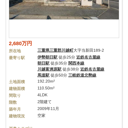
2,680万円
三重県
三重郡川越町
大字当新田189-2
所在地
伊勢朝日駅
徒歩25分
近鉄名古屋線
最寄り駅
朝日駅
徒歩35分
関西本線
川越富洲原駅
徒歩38分
近鉄名古屋線
馬道駅
徒歩50分
三岐鉄道北勢線
192.20m²
土地面積
110.50m²
建物面積
4LDK
間取り
2階建て
階数
2009年11月
築年月
空家
建物現況