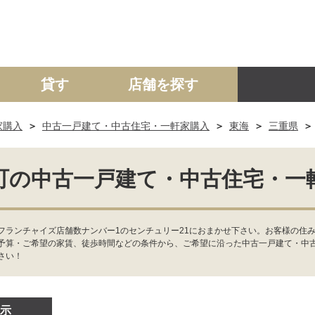
貸す
店舗を探す
家購入
中古一戸建て・中古住宅・一軒家購入
東海
三重県
建て
マンション
土地
事業投資用
町の中古一戸建て・中古住宅・一
フランチャイズ店舗数ナンバー1のセンチュリー21におまかせ下さい。お客様の住
予算・ご希望の家賃、徒歩時間などの条件から、ご希望に沿った中古一戸建て・中
さい！
示