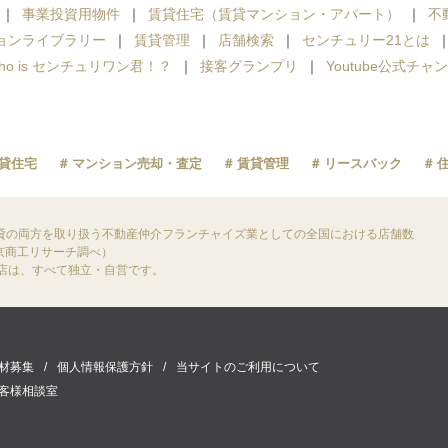
事業投資用物件
賃貸住宅（賃貸マンション・アパート）
不
ョンライブラリー
賃貸管理
店舗検索
センチュリー21とは
ho is センチュリワン君！？
接客グランプリ
Youtube公式チャ
貸住宅
マンション売却・査定
賃貸管理
リースバック
貸の両方を取り扱う不動産仲介フランチャイズ業としての全国における店舗数
東京商工リサーチ調べ）
盟店は、すべて独立・自営です。
材募集
個人情報保護方針
当サイトのご利用について
客様相談室