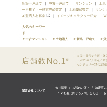
新築一戸建て
中古一戸建て
マンション
土地
一戸建て・一軒家売却査定
土地売却査定
マンシ
加盟店人材募集
イメージキャラクター紹介
W
人気のキーワー
ド
中古マンション
土地購入
新築一戸建て
賃
※同一屋号で売買・賃
No.1
店舗数
※
（2026年7月時点／
センチュリー21の加
会社情報
加盟のご案内
加盟店人
運営会社について
不動産に関するお問い合わせ
お