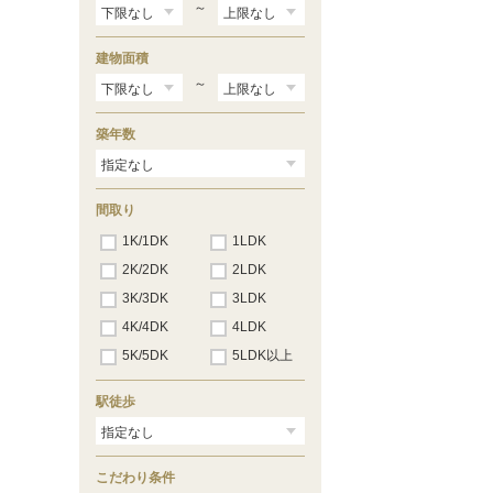
～
建物面積
～
築年数
間取り
1K/1DK
1LDK
2K/2DK
2LDK
3K/3DK
3LDK
4K/4DK
4LDK
5K/5DK
5LDK以上
駅徒歩
こだわり条件