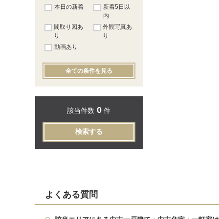
本日の新着
新着5日以
内
間取り図あ
外観写真あ
り
り
動画あり
全ての条件を見る
0
該当件数
件
検索する
よくある質問