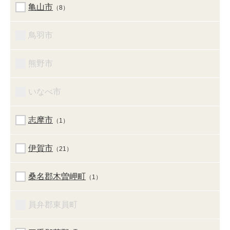
亀山市
（8）
鳥羽市
熊野市
いなべ市
志摩市
（1）
伊賀市
（21）
桑名郡木曽岬町
（1）
員弁郡東員町