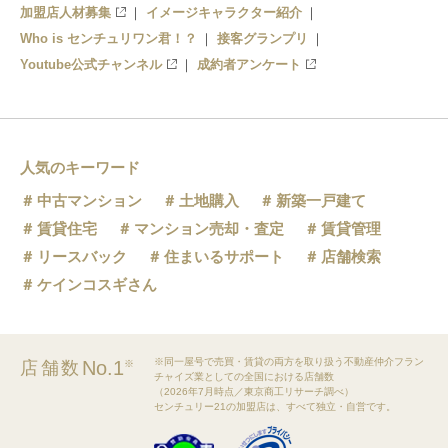
加盟店人材募集
イメージキャラクター紹介
Who is センチュリワン君！？
接客グランプリ
Youtube公式チャンネル
成約者アンケート
人気のキーワード
中古マンション
土地購入
新築一戸建て
賃貸住宅
マンション売却・査定
賃貸管理
リースバック
住まいるサポート
店舗検索
ケインコスギさん
※同一屋号で売買・賃貸の両方を取り扱う不動産仲介フラン
No.1
店舗数
※
チャイズ業としての全国における店舗数
（2026年7月時点／東京商工リサーチ調べ）
センチュリー21の加盟店は、すべて独立・自営です。