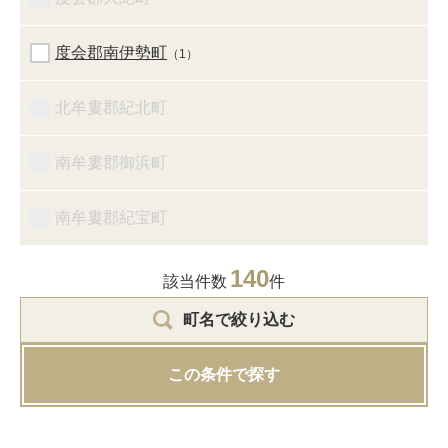
度会郡南伊勢町
（1）
北牟婁郡紀北町
南牟婁郡御浜町
南牟婁郡紀宝町
140
該当件数
件
町名で絞り込む
この条件で探す