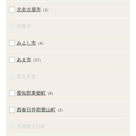
北名古屋市
（2）
弥富市
みよし市
（4）
あま市
（17）
長久手市
愛知郡東郷町
（8）
西春日井郡豊山町
（2）
丹羽郡大口町