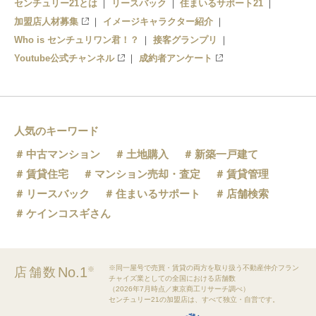
センチュリー21とは
リースバック
住まいるサポート21
加盟店人材募集
イメージキャラクター紹介
Who is センチュリワン君！？
接客グランプリ
Youtube公式チャンネル
成約者アンケート
人気のキーワード
中古マンション
土地購入
新築一戸建て
賃貸住宅
マンション売却・査定
賃貸管理
リースバック
住まいるサポート
店舗検索
ケインコスギさん
※同一屋号で売買・賃貸の両方を取り扱う不動産仲介フラン
No.1
店舗数
※
チャイズ業としての全国における店舗数
（2026年7月時点／東京商工リサーチ調べ）
センチュリー21の加盟店は、すべて独立・自営です。