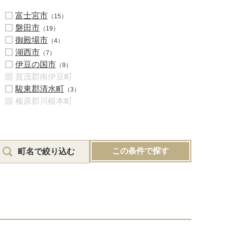
富士宮市
（15）
磐田市
（19）
御殿場市
（4）
湖西市
（7）
伊豆の国市
（9）
賀茂郡南伊豆町
駿東郡清水町
（3）
榛原郡川根本町
この条件で探す
町名で絞り込む