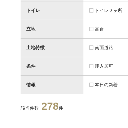
トイレ
トイレ２ヶ所
立地
高台
土地特徴
南面道路
条件
即入居可
情報
本日の新着
278
該当件数
件