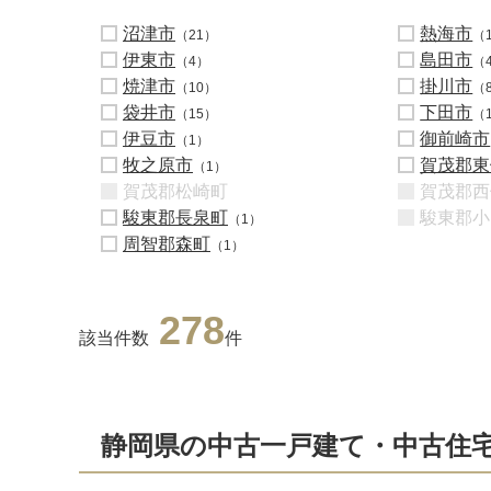
沼津市
熱海市
（21）
（
伊東市
島田市
（4）
（
焼津市
掛川市
（10）
（
袋井市
下田市
（15）
（
伊豆市
御前崎市
（1）
牧之原市
賀茂郡東
（1）
賀茂郡松崎町
賀茂郡西
駿東郡長泉町
駿東郡小
（1）
周智郡森町
（1）
278
該当件数
件
静岡県の中古一戸建て・中古住