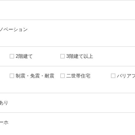
ノベーション
2階建て
3階建て以上
制震・免震・耐震
二世帯住宅
バリア
あり
ーホ