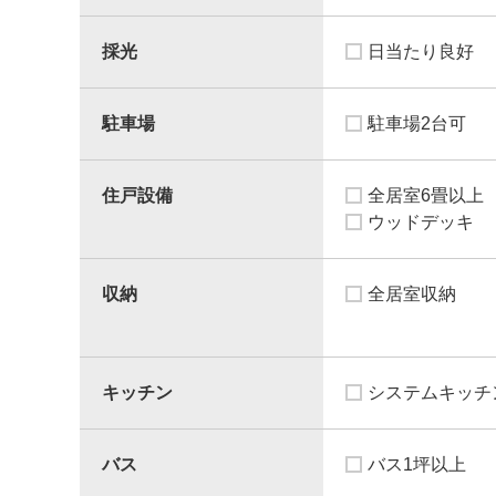
採光
日当たり良好
駐車場
駐車場2台可
住戸設備
全居室6畳以上
ウッドデッキ
収納
全居室収納
キッチン
システムキッチ
バス
バス1坪以上