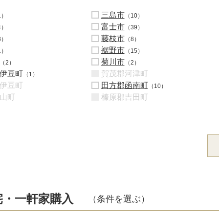
三島市
1）
（10）
富士市
4）
（39）
藤枝市
8）
（8）
裾野市
1）
（15）
菊川市
（2）
（2）
伊豆町
賀茂郡河津町
（1）
伊豆町
田方郡函南町
（10）
山町
榛原郡吉田町
宅・一軒家購入
（条件を選ぶ）