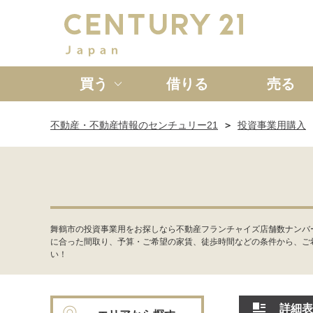
買う
借りる
売る
不動産・不動産情報のセンチュリー21
投資事業用購入
新築一戸建て
中古一戸
舞鶴市の投資事業用をお探しなら不動産フランチャイズ店舗数ナンバ
に合った間取り、予算・ご希望の家賃、徒歩時間などの条件から、ご
い！
詳細表