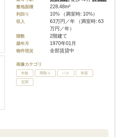
228.48m²
敷地面積
10% （満室時: 10%）
利回り
63万円／年 （満室時: 63
収入
万円／年）
2階建て
階数
1970年01月
築年月
全部賃貸中
物件現況
画像カテゴリ
外観
間取り
バス
和室
玄関