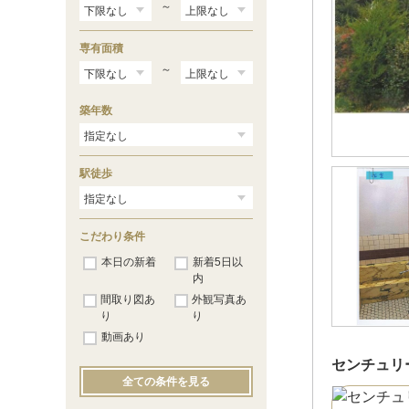
～
専有面積
～
築年数
駅徒歩
こだわり条件
本日の新着
新着5日以
内
間取り図あ
外観写真あ
り
り
動画あり
センチュリ
全ての条件を見る