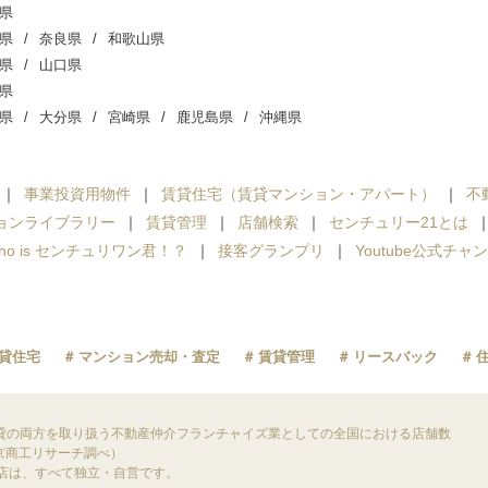
県
県
奈良県
和歌山県
県
山口県
県
県
大分県
宮崎県
鹿児島県
沖縄県
事業投資用物件
賃貸住宅（賃貸マンション・アパート）
不
ョンライブラリー
賃貸管理
店舗検索
センチュリー21とは
ho is センチュリワン君！？
接客グランプリ
Youtube公式チャ
貸住宅
マンション売却・査定
賃貸管理
リースバック
貸の両方を取り扱う不動産仲介フランチャイズ業としての全国における店舗数
東京商工リサーチ調べ）
盟店は、すべて独立・自営です。