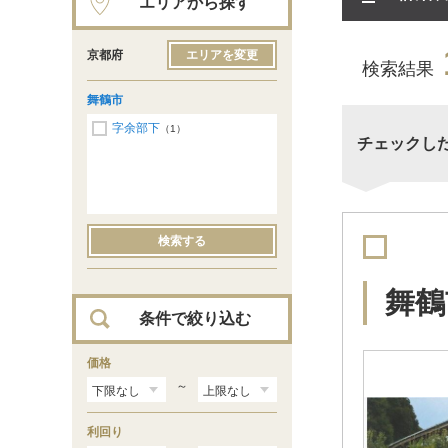
エリアから探す
京都府
エリアを変更
検索結果
舞鶴市
字余部下
（1）
チェックし
検索する
舞鶴
条件で絞り込む
価格
～
利回り