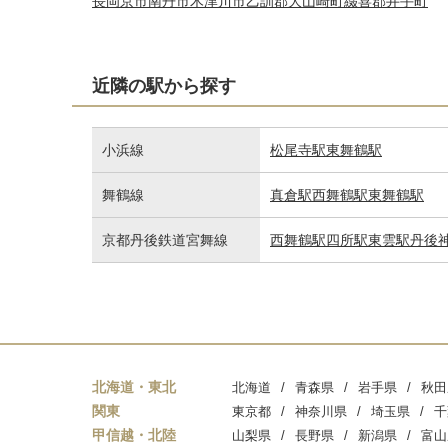
長岡京市
南丹市
木津川市
乙訓郡大山崎町
綴喜郡井手町
近隣の駅から探す
小浜線
松尾寺駅
東舞鶴駅
舞鶴線
真倉駅
西舞鶴駅
東舞鶴駅
京都丹後鉄道宮舞線
西舞鶴駅
四所駅
東雲駅
丹後
北海道・東北
北海道
青森県
岩手県
秋田
関東
東京都
神奈川県
埼玉県
千
甲信越・北陸
山梨県
長野県
新潟県
富山