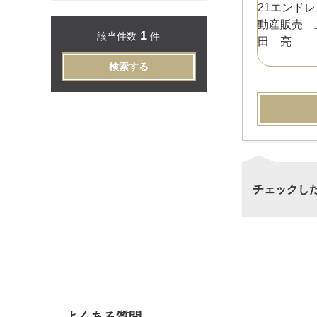
1
該当件数
件
検索する
チェックし