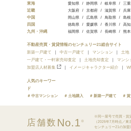
東海
愛知県
静岡県
岐阜県
三重
近畿
大阪府
京都府
滋賀県
兵庫
中国
岡山県
広島県
鳥取県
島根
四国
徳島県
愛媛県
香川県
高知
九州・沖縄
福岡県
佐賀県
長崎県
熊本
不動産売買・賃貸情報のセンチュリー21総合サイト
新築一戸建て
中古一戸建て
マンション
土地
一戸建て・一軒家売却査定
土地売却査定
マンシ
加盟店人材募集
イメージキャラクター紹介
W
人気のキーワー
ド
中古マンション
土地購入
新築一戸建て
賃
※同一屋号で売買・賃
No.1
店舗数
※
（2026年7月時点／
センチュリー21の加