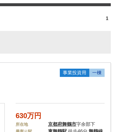
1
事業投資用
一棟
630万円
京都府
舞鶴市
字余部下
所在地
東舞鶴駅
徒歩46分
舞鶴線
最寄り駅