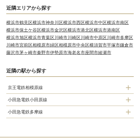
近隣エリアから探す
横浜市鶴見区
横浜市神奈川区
横浜市西区
横浜市中区
横浜市南区
横浜市保土ケ谷区
横浜市金沢区
横浜市港北区
横浜市港南区
横浜市旭区
横浜市青葉区
川崎市川崎区
川崎市中原区
川崎市多摩区
川崎市宮前区
相模原市緑区
相模原市中央区
横須賀市
平塚市
鎌倉市
藤沢市
茅ヶ崎市
秦野市
伊勢原市
海老名市
座間市
綾瀬市
近隣の駅から探す
京王電鉄相模原線
小田急電鉄小田原線
若葉台駅
小田急電鉄多摩線
百合ヶ丘駅
新百合ヶ丘駅
新百合ヶ丘駅
五月台駅
柿生駅