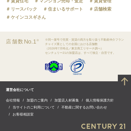
賃貸住宅
マンション売却・査定
賃貸管理
リースバック
住まいるサポート
店舗検索
ケインコスギさん
※同一屋号で売買・賃貸の両方を取り扱う不動産仲介フラン
No.1
店舗数
※
チャイズ業としての全国における店舗数
（2026年7月時点／東京商工リサーチ調べ）
センチュリー21の加盟店は、すべて独立・自営です。
運営会社について
会社情報
加盟のご案内
加盟店人材募集
個人情報保護方針
当サイトのご利用について
不動産に関するお問い合わせ
お客様相談室