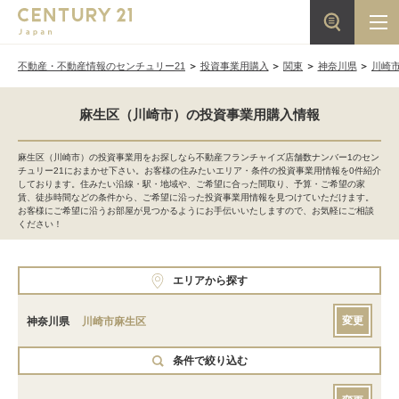
不動産・不動産情報のセンチュリー21
投資事業用購入
関東
神奈川県
川崎
麻生区（川崎市）の投資事業用購入情報
麻生区（川崎市）の投資事業用をお探しなら不動産フランチャイズ店舗数ナンバー1のセン
チュリー21におまかせ下さい。お客様の住みたいエリア・条件の投資事業用情報を0件紹介
しております。住みたい沿線・駅・地域や、ご希望に合った間取り、予算・ご希望の家
賃、徒歩時間などの条件から、ご希望に沿った投資事業用情報を見つけていただけます。
お客様にご希望に沿うお部屋が見つかるようにお手伝いいたしますので、お気軽にご相談
ください！
エリアから探す
変更
神奈川県
川崎市麻生区
条件で絞り込む