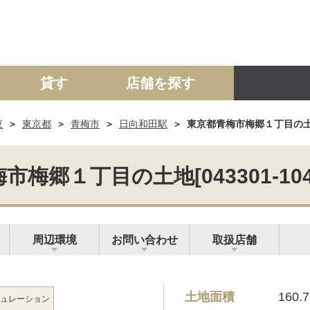
貸す
店舗を探す
東
東京都
青梅市
日向和田駅
東京都青梅市梅郷１丁目の土地[0
建て
マンション
土地
事業投資用
市梅郷１丁目の土地[043301-104
周辺環境
お問い合わせ
取扱店舗
土地面積
160.
ュレーション