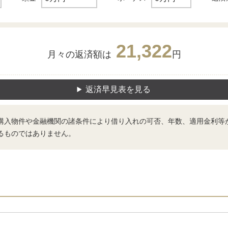
21,322
月々の返済額は
円
返済早見表を見る
購入物件や金融機関の諸条件により借り入れの可否、年数、適用金利等
るものではありません。