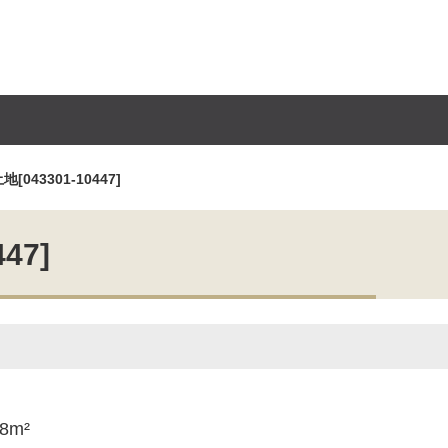
43301-10447]
47]
78m²