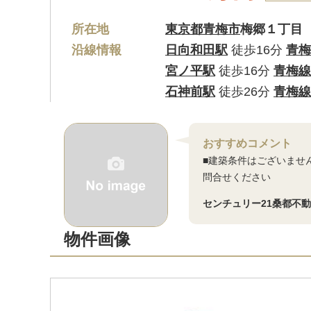
所在地
東京都青梅市
梅郷１丁目
沿線情報
日向和田駅
徒歩16分
青梅
宮ノ平駅
徒歩16分
青梅線
石神前駅
徒歩26分
青梅線
おすすめコメント
■建築条件はございませ
問合せください
センチュリー21桑都不
物件画像