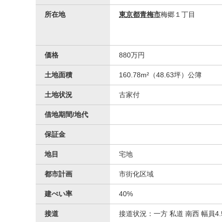
所在地
東京都青梅市
梅郷１丁目
価格
880万円
土地面積
160.78m²（48.63坪）公簿
土地状況
古家付
借地期間/地代
保証金
地目
宅地
都市計画
市街化区域
建ぺい率
40%
接道
接道状況：一方 私道 南西 幅員4.5