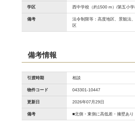
学区
西中学校（約1500 m）/第五小学
備考
法令制限等：高度地区、景観法、
区
備考情報
引渡時期
相談
物件コード
043301-10447
更新日
2026年07月29日
備考
■北側・東側に高低差・擁壁あり