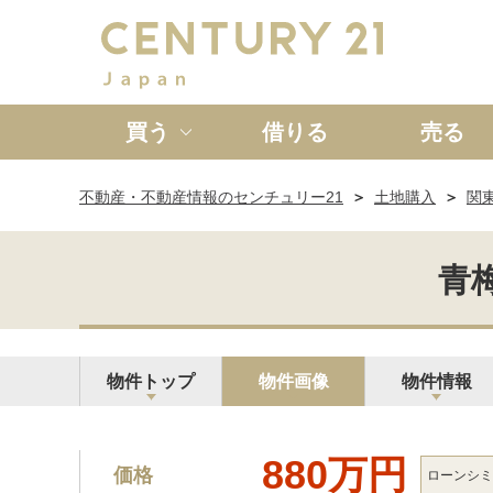
買う
借りる
売る
不動産・不動産情報のセンチュリー21
土地購入
関
新築一戸建て
中古一戸
青梅
物件トップ
物件画像
物件情報
880万円
価格
ローン
シミ