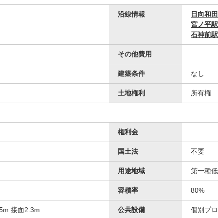
沿線情報
日向和田
宮ノ平駅
石神前駅
その他費用
建築条件
なし
土地権利
所有権
権利金
国土法
不要
用途地域
第一種低
容積率
80%
m 接面2.3m
公共設備
個別プロ