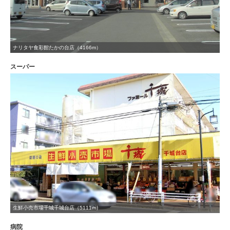
ナリタヤ食彩館たかの台店（4166m）
スーパー
生鮮小売市場千城千城台店（5111m）
病院