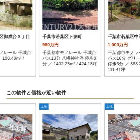
区御成台３丁目
千葉市若葉区下泉町
千葉市若葉区中
980万円
1,000万円
ノレール 千城台
千葉都市モノレール 千城台
千葉都市モノレ
198.49m² /
バス13分 八幡神社停 停歩8
バス16分 グリ
分 ／ 1402.25m² / 424.18坪
停歩6分 ／ 368.3
111.41坪
この物件と価格が近い物件
土地
土地