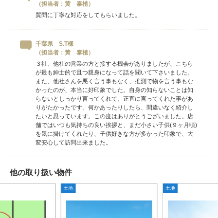
（担当者：黄 泰植）
質問に丁寧な対応をしてもらいました。
千葉県 S.T様
（担当者：黄 泰植）
３社、他社の営業の方と接する機会がありましたが、こちら
が最も紳士的で且つ親身になって話を聞いて下さいました。
また、他社さんを悪く言う事もなく、推測で物を言う事もな
かったのが、本当に好印象でした。自身の知らないことは知
らないとしっかり言ってくれて、正直に言ってくれた事があ
りがたかったです。何かあったりしたら、間違いなく紹介し
たいと思っています。この度はありがとうございました。店
舗ではいつも気持ちの良い挨拶と、まだ小さい子供(９ヶ月頃)
を気に掛けてくれたり、子供好きな方が多かった印象で、大
変安心して訪問出来ました。
他の取り扱い物件
土地
土地