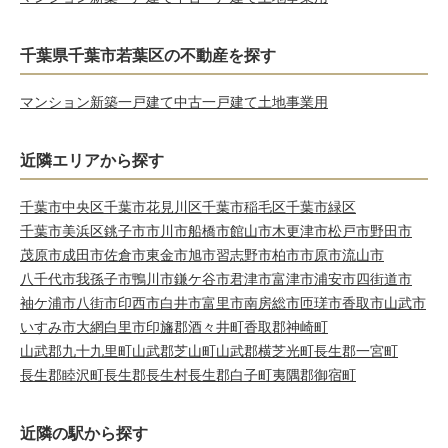
千葉県千葉市若葉区の不動産を探す
マンション
新築一戸建て
中古一戸建て
土地
事業用
近隣エリアから探す
千葉市中央区
千葉市花見川区
千葉市稲毛区
千葉市緑区
千葉市美浜区
銚子市
市川市
船橋市
館山市
木更津市
松戸市
野田市
茂原市
成田市
佐倉市
東金市
旭市
習志野市
柏市
市原市
流山市
八千代市
我孫子市
鴨川市
鎌ケ谷市
君津市
富津市
浦安市
四街道市
袖ケ浦市
八街市
印西市
白井市
富里市
南房総市
匝瑳市
香取市
山武市
いすみ市
大網白里市
印旛郡酒々井町
香取郡神崎町
山武郡九十九里町
山武郡芝山町
山武郡横芝光町
長生郡一宮町
長生郡睦沢町
長生郡長生村
長生郡白子町
夷隅郡御宿町
近隣の駅から探す