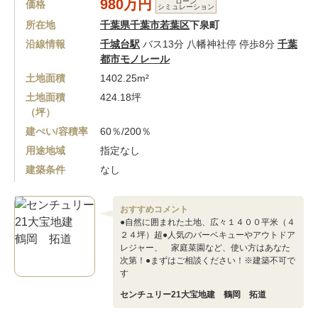
980万円
ローン
価格
シミュレーション
所在地
千葉県千葉市若葉区
下泉町
沿線情報
千城台駅
バス13分 八幡神社停 停歩8分
千葉
都市モノレール
土地面積
1402.25m²
土地面積
424.18坪
（坪）
建ぺい/容積率
60％/200％
用途地域
指定なし
建築条件
なし
おすすめコメント
●自然に囲まれた土地、広々１４００平米（４
２４坪）超●人気のバーベキューやアウトドア
レジャー、 家庭菜園など、使い方はあなた
次第！●まずはご相談ください！※建築不可で
す
センチュリー21大宝地建 鶴岡 拓道