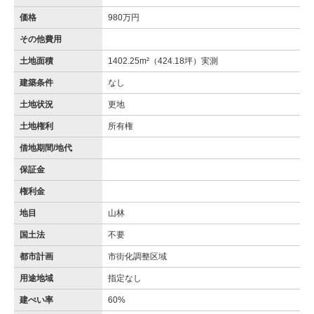
価格
980万円
その他費用
土地面積
1402.25m²（424.18坪）実測
建築条件
なし
土地状況
更地
土地権利
所有権
借地期間/地代
保証金
権利金
地目
山林
国土法
不要
都市計画
市街化調整区域
用途地域
指定なし
建ぺい率
60%