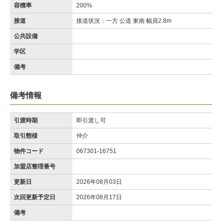
容積率
200%
接道
接道状況：一方 公道 東南 幅員2.8m
公共設備
学区
備考
備考情報
引渡時期
即引渡し可
取引態様
仲介
物件コード
067301-16751
加盟店整理番号
更新日
2026年08月03日
次回更新予定日
2026年08月17日
備考