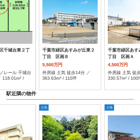
区千城台東２丁
千葉市緑区あすみが丘東２
千葉市緑区あす
丁目 区画Ｂ
丁目 区画Ａ
5,500万円
4,500万円
ノレール 千城台
外房線 土気 徒歩14分 ／
外房線 土気 徒歩
118.01m² /
363.63m² / 110坪
330.57m² / 100
駅近隣の物件
土地
土地