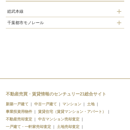
総武本線
千葉都市モノレール
都賀駅
動物公園駅
みつわ台駅
都賀駅
桜木駅
小倉台駅
不動産売買・賃貸情報のセンチュリー21総合サイト
千城台北駅
新築一戸建て
中古一戸建て
マンション
土地
千城台駅
事業投資用物件
賃貸住宅（賃貸マンション・アパート）
不動産売却査定
中古マンション売却査定
一戸建て・一軒家売却査定
土地売却査定