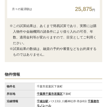
25,875
月々の返済額は
円
※この試算結果は、あくまで簡易試算であり、実際には購
入物件や金融機関の諸条件により借り入れの可否、年
数、適用金利等が変わりますので、目安としてご利用く
ださい。
※試算結果の数値は、融資の予約や審査などをお約束する
ものではありません。
物件情報
物件名
千葉市若葉区下泉町
所在地
千葉県千葉市若葉区
下泉町
沿線情報
千城台駅
バス13分 八幡神社停 停歩8分
千葉都市
モノレール