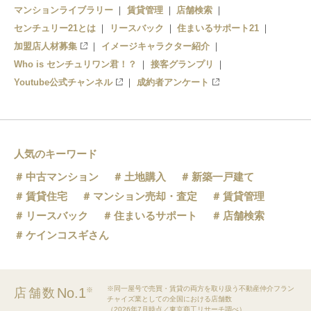
マンションライブラリー
賃貸管理
店舗検索
センチュリー21とは
リースバック
住まいるサポート21
加盟店人材募集
イメージキャラクター紹介
Who is センチュリワン君！？
接客グランプリ
Youtube公式チャンネル
成約者アンケート
人気のキーワード
中古マンション
土地購入
新築一戸建て
賃貸住宅
マンション売却・査定
賃貸管理
リースバック
住まいるサポート
店舗検索
ケインコスギさん
※同一屋号で売買・賃貸の両方を取り扱う不動産仲介フラン
No.1
店舗数
※
チャイズ業としての全国における店舗数
（2026年7月時点／東京商工リサーチ調べ）