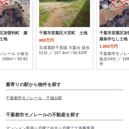
区加曽利町 建
千葉市若葉区大宮町 土地
千葉市若葉区加
土地
築条件なし土地
800万円
1,000万円
京成電鉄千原線 大森台 徒歩
51分 ／ 167.4m² / 50.63坪
ノレール 小倉台
千葉都市モノレ
168m² / 50.82
徒歩24分 ／ 168m
坪
最寄りの駅から物件を探す
千葉都市モノレール 千城台駅
千葉都市モノレールの不動産を探す
マンション
新築一戸建て
中古一戸建て
土地
事業用