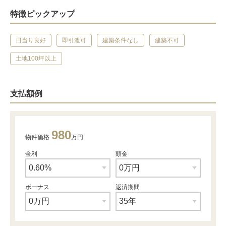
特徴ピックアップ
日当り良好
即引渡可
建築条件なし
建築不可
土地100坪以上
支払額例
980
物件価格
万円
金利
頭金
ボーナス
返済期間