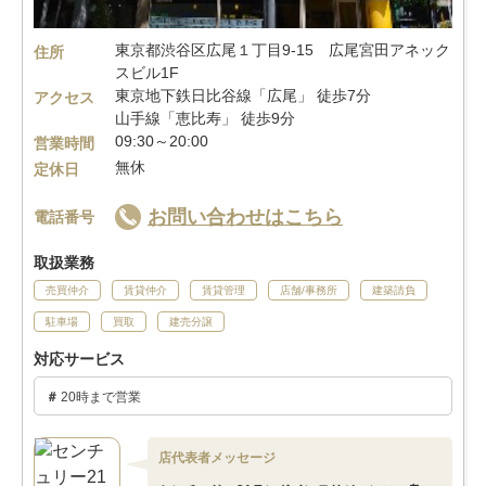
東京都渋谷区広尾１丁目9-15 広尾宮田アネック
住所
スビル1F
東京地下鉄日比谷線「広尾」 徒歩7分
アクセス
山手線「恵比寿」 徒歩9分
09:30～20:00
営業時間
無休
定休日
お問い合わせはこちら
電話番号
取扱業務
売買仲介
賃貸仲介
賃貸管理
店舗/事務所
建築請負
駐車場
買取
建売分譲
対応サービス
20時まで営業
店代表者メッセージ