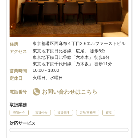
東京都港区西麻布４丁目2-6エルファーストビル
住所
東京地下鉄日比谷線「広尾」 徒歩8分
アクセス
東京地下鉄日比谷線「六本木」 徒歩9分
東京地下鉄千代田線「乃木坂」 徒歩11分
10:00～18:00
営業時間
火曜日、水曜日
定休日
お問い合わせはこちら
電話番号
取扱業務
売買仲介
賃貸仲介
賃貸管理
店舗/事務所
買取
対応サービス