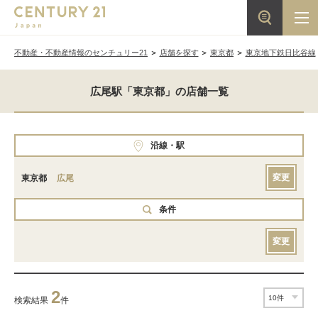
不動産・不動産情報のセンチュリー21
店舗を探す
東京都
東京地下鉄日比谷線
広尾駅「東京都」の店舗一覧
沿線・駅
変更
東京都
広尾
条件
変更
2
検索結果
件