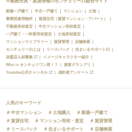
不動産売買・賃貸情報のセンチュリー21総合サイト
新築一戸建て
中古一戸建て
マンション
土地
事業投資用物件
賃貸住宅（賃貸マンション・アパート）
不動産売却査定
中古マンション売却査定
一戸建て・一軒家売却査定
土地売却査定
マンションライブラリー
賃貸管理
店舗検索
センチュリー21とは
リースバック
住まいるサポート21
加盟店人材募集
イメージキャラクター紹介
Who is センチュリワン君！？
接客グランプリ
Youtube公式チャンネル
成約者アンケート
人気のキーワード
中古マンション
土地購入
新築一戸建て
賃貸住宅
マンション売却・査定
賃貸管理
リースバック
住まいるサポート
店舗検索