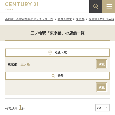
不動産・不動産情報のセンチュリー21
店舗を探す
東京都
東京地下鉄日比谷線
三ノ輪駅「東京都」の店舗一覧
沿線・駅
変更
東京都
三ノ輪
条件
変更
1
検索結果
件