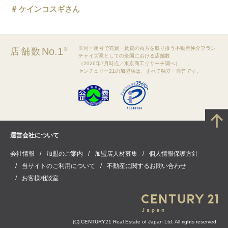
ケインコスギさん
※同一屋号で売買・賃貸の両方を取り扱う不動産仲介フラン
No.1
店舗数
※
チャイズ業としての全国における店舗数
（2026年7月時点／東京商工リサーチ調べ）
センチュリー21の加盟店は、すべて独立・自営です。
運営会社について
会社情報
加盟のご案内
加盟店人材募集
個人情報保護方針
当サイトのご利用について
不動産に関するお問い合わせ
お客様相談室
(C) CENTURY21 Real Estate of Japan Ltd. All rights reserved.