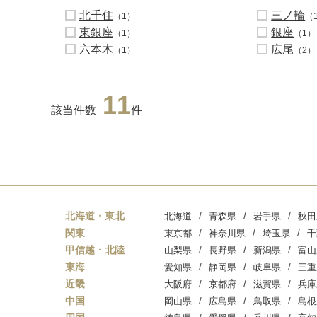
北千住
三ノ輪
（1）
（
東銀座
銀座
（1）
（1）
六本木
広尾
（1）
（2）
11
該当件数
件
北海道・東北
北海道
青森県
岩手県
秋田
関東
東京都
神奈川県
埼玉県
千
甲信越・北陸
山梨県
長野県
新潟県
富山
東海
愛知県
静岡県
岐阜県
三重
近畿
大阪府
京都府
滋賀県
兵庫
中国
岡山県
広島県
鳥取県
島根