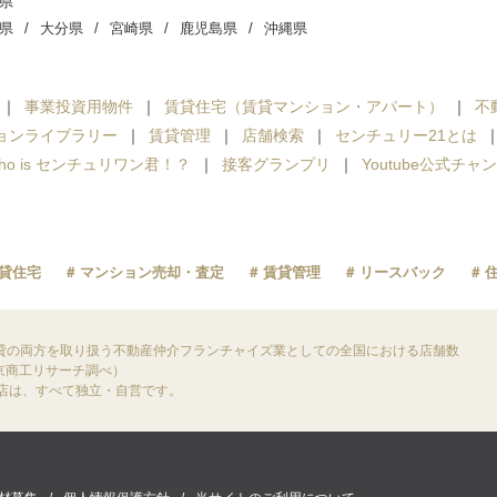
県
県
大分県
宮崎県
鹿児島県
沖縄県
事業投資用物件
賃貸住宅（賃貸マンション・アパート）
不
ョンライブラリー
賃貸管理
店舗検索
センチュリー21とは
ho is センチュリワン君！？
接客グランプリ
Youtube公式チャ
貸住宅
マンション売却・査定
賃貸管理
リースバック
貸の両方を取り扱う不動産仲介フランチャイズ業としての全国における店舗数
東京商工リサーチ調べ）
盟店は、すべて独立・自営です。