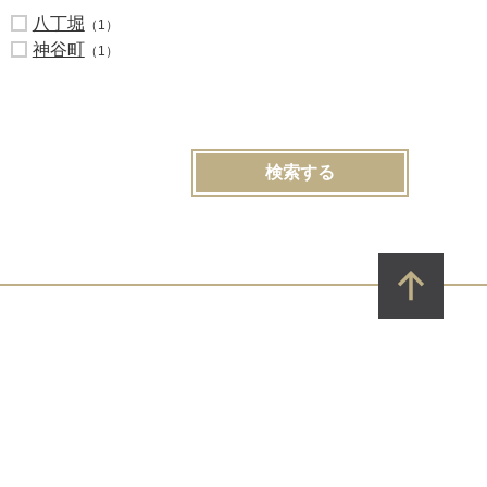
八丁堀
（1）
神谷町
（1）
検索する