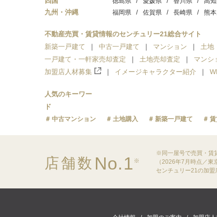
四国
徳島県
愛媛県
香川県
高知
九州・沖縄
福岡県
佐賀県
長崎県
熊本
不動産売買・賃貸情報のセンチュリー21総合サイト
新築一戸建て
中古一戸建て
マンション
土地
一戸建て・一軒家売却査定
土地売却査定
マンシ
加盟店人材募集
イメージキャラクター紹介
W
人気のキーワー
ド
中古マンション
土地購入
新築一戸建て
賃
※同一屋号で売買・賃
No.1
店舗数
※
（2026年7月時点／
センチュリー21の加