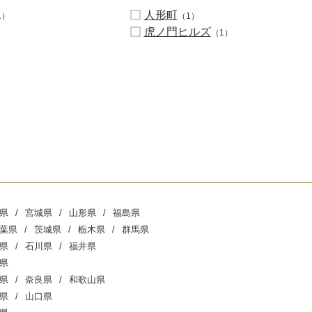
人形町
1）
（1）
虎ノ門ヒルズ
（1）
県
宮城県
山形県
福島県
葉県
茨城県
栃木県
群馬県
県
石川県
福井県
県
県
奈良県
和歌山県
県
山口県