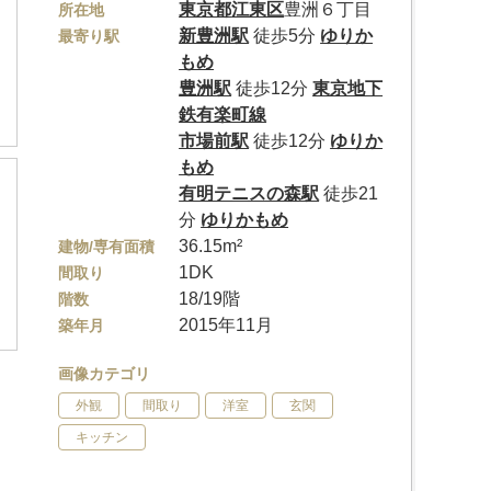
東京都
江東区
豊洲６丁目
所在地
新豊洲駅
徒歩5分
ゆりか
最寄り駅
もめ
豊洲駅
徒歩12分
東京地下
鉄有楽町線
市場前駅
徒歩12分
ゆりか
もめ
有明テニスの森駅
徒歩21
分
ゆりかもめ
36.15m²
建物/専有面積
1DK
間取り
18/19階
階数
2015年11月
築年月
画像カテゴリ
外観
間取り
洋室
玄関
キッチン