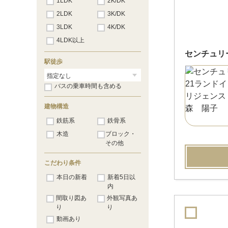
1LDK
2K/DK
2LDK
3K/DK
3LDK
4K/DK
4LDK以上
センチュリ
駅徒歩
バスの乗車時間も含める
建物構造
鉄筋系
鉄骨系
木造
ブロック・
その他
こだわり条件
本日の新着
新着5日以
内
間取り図あ
外観写真あ
り
り
動画あり