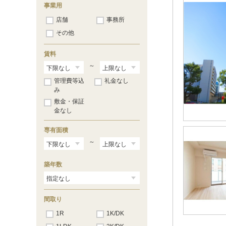
事業用
店舗
事務所
その他
賃料
～
管理費等込
礼金なし
み
敷金・保証
金なし
専有面積
～
築年数
間取り
1R
1K/DK