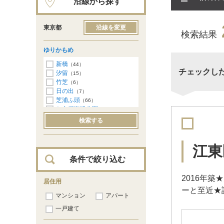
沿線から探す
東京都
沿線を変更
検索結果
ゆりかもめ
新橋
（44）
チェックし
汐留
（15）
竹芝
（6）
日の出
（7）
芝浦ふ頭
（66）
お台場海浜公園
（80）
有明テニスの森
（89）
検索する
市場前
（21）
新豊洲
（27）
豊洲
（91）
江東
条件で絞り込む
2016年
居住用
ーと至近★
マンション
アパート
一戸建て