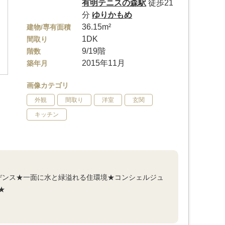
有明テニスの森駅
徒歩21
分
ゆりかもめ
36.15m²
建物/専有面積
1DK
間取り
9/19階
階数
2015年11月
築年月
画像カテゴリ
外観
間取り
洋室
玄関
キッチン
デンス★一面に水と緑溢れる住環境★コンシェルジュ
★