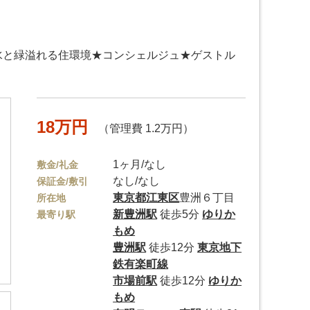
水と緑溢れる住環境★コンシェルジュ★ゲストル
18万円
（管理費 1.2万円）
1ヶ月/なし
敷金/礼金
なし/なし
保証金/敷引
東京都
江東区
豊洲６丁目
所在地
新豊洲駅
徒歩5分
ゆりか
最寄り駅
もめ
豊洲駅
徒歩12分
東京地下
鉄有楽町線
市場前駅
徒歩12分
ゆりか
もめ