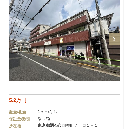
5.2万円
1ヶ月/なし
敷金/礼金
なし/なし
保証金/敷引
東京都
調布市
国領町７丁目１－１
所在地