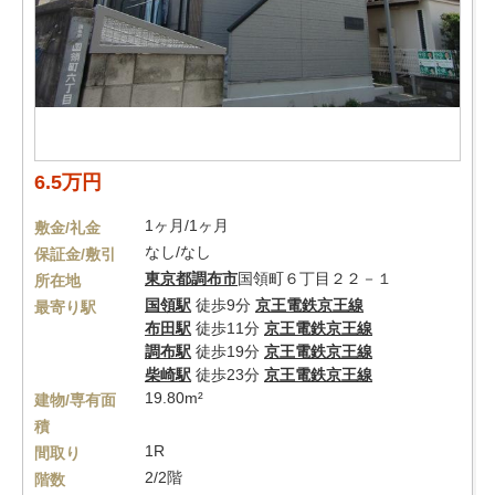
6.5万円
1ヶ月/1ヶ月
敷金/礼金
なし/なし
保証金/敷引
東京都
調布市
国領町６丁目２２－１
所在地
国領駅
徒歩9分
京王電鉄京王線
最寄り駅
布田駅
徒歩11分
京王電鉄京王線
調布駅
徒歩19分
京王電鉄京王線
柴崎駅
徒歩23分
京王電鉄京王線
19.80m²
建物/専有面
積
1R
間取り
2/2階
階数