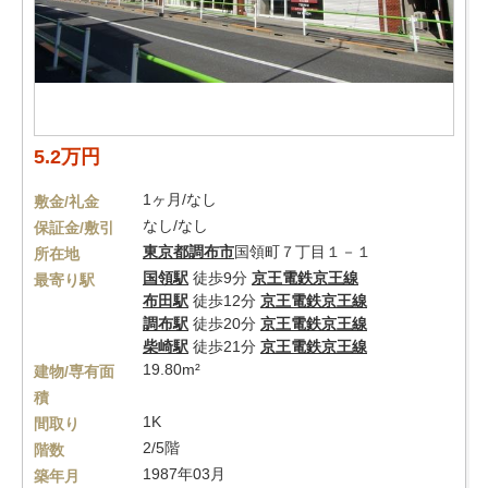
5.2万円
1ヶ月/なし
敷金/礼金
なし/なし
保証金/敷引
東京都
調布市
国領町７丁目１－１
所在地
国領駅
徒歩9分
京王電鉄京王線
最寄り駅
布田駅
徒歩12分
京王電鉄京王線
調布駅
徒歩20分
京王電鉄京王線
柴崎駅
徒歩21分
京王電鉄京王線
19.80m²
建物/専有面
積
1K
間取り
2/5階
階数
1987年03月
築年月