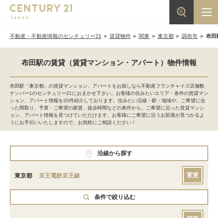
不動産・不動産情報のセンチュリー21
賃貸物件
関東
東京都
調布市
布田
布田駅の賃貸（賃貸マンション・アパート）物件情報
布田駅「東京都」の賃貸マンション、アパートをお探しなら不動産フランチャイズ店舗数
ナンバー1のセンチュリー21におまかせ下さい。お客様の住みたいエリア・条件の賃貸マン
ション、アパート情報を20件紹介しております。住みたい沿線・駅・地域や、ご希望に合
った間取り、予算・ご希望の家賃、徒歩時間などの条件から、ご希望に沿った賃貸マンシ
ョン、アパート情報を見つけていただけます。お客様にご希望に沿うお部屋が見つかるよ
うにお手伝いいたしますので、お気軽にご相談ください！
沿線から探す
変更
東京都
京王電鉄京王線
条件で絞り込む