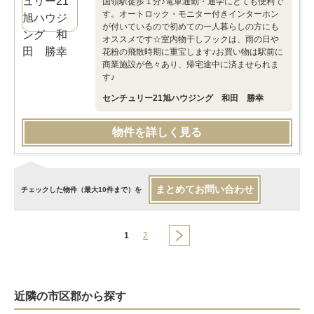
国領駅徒歩１分♪電車通勤・通学にとても便利で
す。オートロック・モニター付きインターホン
が付いているので初めての一人暮らしの方にも
オススメです☆室内物干しフックは、雨の日や
花粉の飛散時期に重宝します♪お買い物は駅前に
商業施設が色々あり、帰宅途中に済ませられま
す♪
センチュリー21旭ハウジング 和田 勝幸
物件を詳しく見る
まとめてお問い合わせ
チェックした物件（最大10件まで）を
1
2
近隣の市区郡から探す