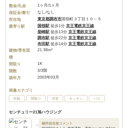
1ヶ月/1ヶ月
敷金/礼金
なし/なし
保証金/敷引
東京都
調布市
国領町３丁目１０－５
所在地
国領駅
徒歩1分
京王電鉄京王線
最寄り駅
柴崎駅
徒歩13分
京王電鉄京王線
調布駅
徒歩22分
京王電鉄京王線
布田駅
徒歩14分
京王電鉄京王線
21.38m²
建物/専有面
積
1K
間取り
3/3階
階数
2003年03月
築年月
画像カテゴリ
外観
間取り
洋室
キッチン
バス
センチュリー21旭ハウジング
物件担当者コメント