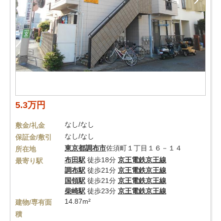
5.3万円
なし/なし
敷金/礼金
なし/なし
保証金/敷引
東京都
調布市
佐須町１丁目１６－１４
所在地
布田駅
徒歩18分
京王電鉄京王線
最寄り駅
調布駅
徒歩21分
京王電鉄京王線
国領駅
徒歩21分
京王電鉄京王線
柴崎駅
徒歩23分
京王電鉄京王線
14.87m²
建物/専有面
積