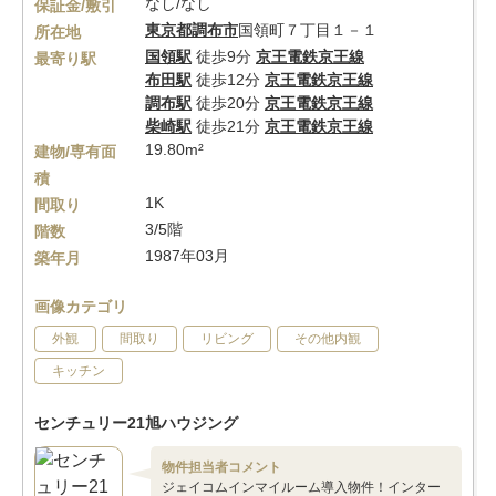
なし/なし
保証金/敷引
東京都
調布市
国領町７丁目１－１
所在地
国領駅
徒歩9分
京王電鉄京王線
最寄り駅
布田駅
徒歩12分
京王電鉄京王線
調布駅
徒歩20分
京王電鉄京王線
柴崎駅
徒歩21分
京王電鉄京王線
19.80m²
建物/専有面
積
1K
間取り
3/5階
階数
1987年03月
築年月
画像カテゴリ
外観
間取り
リビング
その他内観
キッチン
センチュリー21旭ハウジング
物件担当者コメント
ジェイコムインマイルーム導入物件！インター