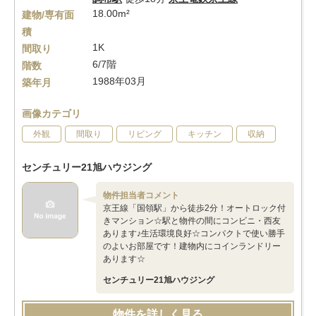
18.00m²
建物/専有面
積
1K
間取り
6/7階
階数
1988年03月
築年月
画像カテゴリ
外観
間取り
リビング
キッチン
収納
センチュリー21旭ハウジング
物件担当者コメント
京王線「国領駅」から徒歩2分！オートロック付
きマンション☆駅と物件の間にコンビニ・西友
あります♪生活環境良好☆コンパクトで使い勝手
のよいお部屋です！建物内にコインランドリー
あります☆
センチュリー21旭ハウジング
物件を詳しく見る