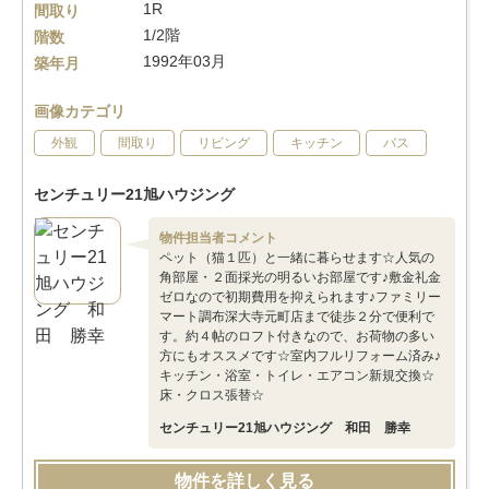
1R
間取り
1/2階
階数
1992年03月
築年月
画像カテゴリ
外観
間取り
リビング
キッチン
バス
センチュリー21旭ハウジング
物件担当者コメント
ペット（猫１匹）と一緒に暮らせます☆人気の
角部屋・２面採光の明るいお部屋です♪敷金礼金
ゼロなので初期費用を抑えられます♪ファミリー
マート調布深大寺元町店まで徒歩２分で便利で
す。約４帖のロフト付きなので、お荷物の多い
方にもオススメです☆室内フルリフォーム済み♪
キッチン・浴室・トイレ・エアコン新規交換☆
床・クロス張替☆
センチュリー21旭ハウジング 和田 勝幸
物件を詳しく見る