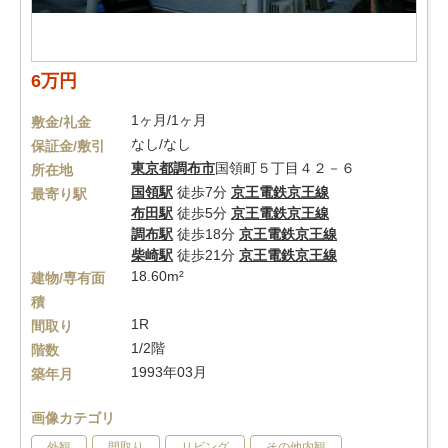
6万円
1ヶ月/1ヶ月
敷金/礼金
なし/なし
保証金/敷引
東京都
調布市
国領町５丁目４２－６
所在地
国領駅
徒歩7分
京王電鉄京王線
最寄り駅
布田駅
徒歩5分
京王電鉄京王線
調布駅
徒歩18分
京王電鉄京王線
柴崎駅
徒歩21分
京王電鉄京王線
18.60m²
建物/専有面
積
1R
間取り
1/2階
階数
1993年03月
築年月
画像カテゴリ
外観
間取り
リビング
その他内観