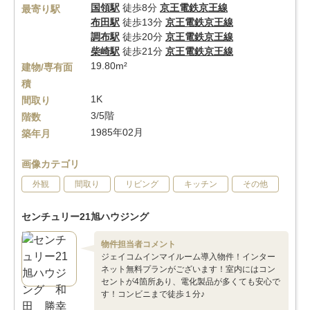
国領駅
徒歩8分
京王電鉄京王線
最寄り駅
布田駅
徒歩13分
京王電鉄京王線
調布駅
徒歩20分
京王電鉄京王線
柴崎駅
徒歩21分
京王電鉄京王線
19.80m²
建物/専有面
積
1K
間取り
3/5階
階数
1985年02月
築年月
画像カテゴリ
外観
間取り
リビング
キッチン
その他
センチュリー21旭ハウジング
物件担当者コメント
ジェイコムインマイルーム導入物件！インター
ネット無料プランがございます！室内にはコン
セントが4箇所あり、電化製品が多くても安心で
す！コンビニまで徒歩１分♪