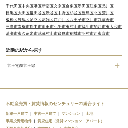
千代田区
中央区
港区
新宿区
文京区
台東区
墨田区
江東区
品川区
目黒区
大田区
世田谷区
渋谷区
中野区
杉並区
豊島区
北区
荒川区
板橋区
練馬区
足立区
葛飾区
江戸川区
八王子市
立川市
武蔵野市
三鷹市
青梅市
府中市
町田市
小平市
東村山市
福生市
狛江市
東大和市
清瀬市
東久留米市
武蔵村山市
多摩市
稲城市
羽村市
西東京市
近隣の駅から探す
京王電鉄京王線
平山城址公園
長沼
北野
京王八王子
不動産売買・賃貸情報のセンチュリー21総合サイト
新築一戸建て
中古一戸建て
マンション
土地
事業投資用物件
賃貸住宅（賃貸マンション・アパート）