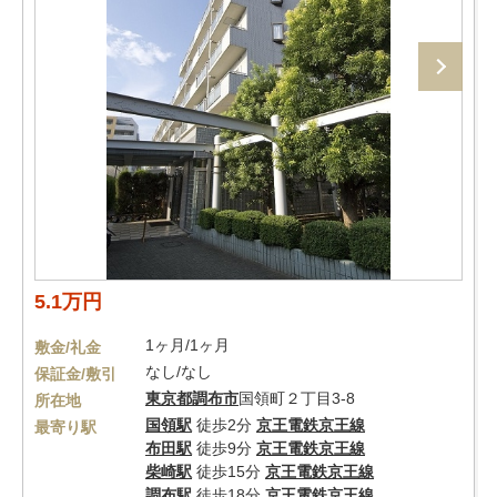
5.1万円
1ヶ月/1ヶ月
敷金/礼金
なし/なし
保証金/敷引
東京都
調布市
国領町２丁目3-8
所在地
国領駅
徒歩2分
京王電鉄京王線
最寄り駅
布田駅
徒歩9分
京王電鉄京王線
柴崎駅
徒歩15分
京王電鉄京王線
調布駅
徒歩18分
京王電鉄京王線