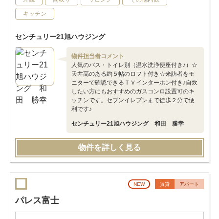
キッチン
センチュリー21旭ハウジング
物件担当者コメント
人気のバス・トイレ別（温水洗浄便座付き♪）☆
天井高のある約５帖のロフト付き☆来訪者をモ
ニターで確認できるＴＶインターホン付き♪自炊
したい方にもおすすめのガスコンロ設置可のキ
ッチンです。セブンイレブンまで徒歩２分で便
利です♪
センチュリー21旭ハウジング 和田 勝幸
物件を詳しく見る
NEW
賃貸
アパート
パレス富士