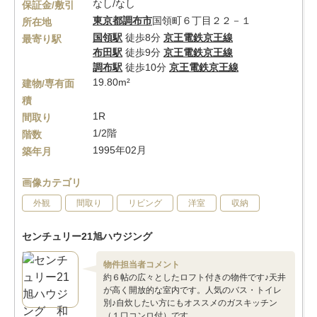
なし/なし
保証金/敷引
東京都
調布市
国領町６丁目２２－１
所在地
国領駅
徒歩8分
京王電鉄京王線
最寄り駅
布田駅
徒歩9分
京王電鉄京王線
調布駅
徒歩10分
京王電鉄京王線
19.80m²
建物/専有面
積
1R
間取り
1/2階
階数
1995年02月
築年月
画像カテゴリ
外観
間取り
リビング
洋室
収納
センチュリー21旭ハウジング
物件担当者コメント
約６帖の広々としたロフト付きの物件です♪天井
が高く開放的な室内です。人気のバス・トイレ
別♪自炊したい方にもオススメのガスキッチン
（１口コンロ付）です。