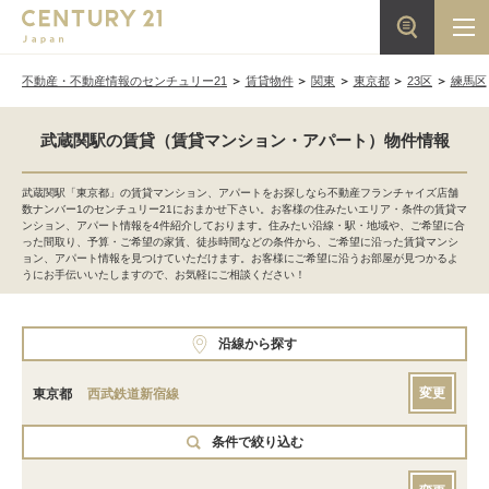
不動産・不動産情報のセンチュリー21
賃貸物件
関東
東京都
23区
練馬区
武蔵関駅の賃貸（賃貸マンション・アパート）物件情報
武蔵関駅「東京都」の賃貸マンション、アパートをお探しなら不動産フランチャイズ店舗
数ナンバー1のセンチュリー21におまかせ下さい。お客様の住みたいエリア・条件の賃貸マ
ンション、アパート情報を4件紹介しております。住みたい沿線・駅・地域や、ご希望に合
った間取り、予算・ご希望の家賃、徒歩時間などの条件から、ご希望に沿った賃貸マンシ
ョン、アパート情報を見つけていただけます。お客様にご希望に沿うお部屋が見つかるよ
うにお手伝いいたしますので、お気軽にご相談ください！
沿線から探す
変更
東京都
西武鉄道新宿線
条件で絞り込む