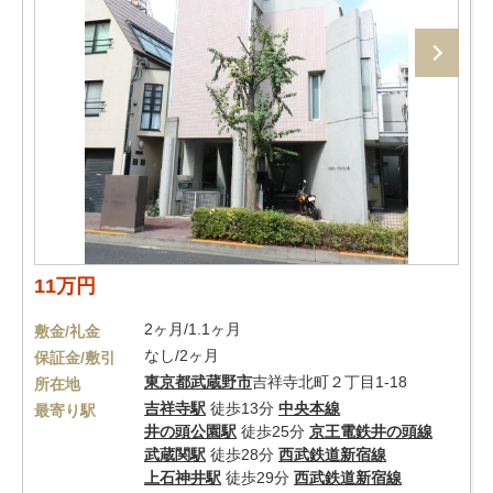
11万円
2ヶ月/1.1ヶ月
敷金/礼金
なし/2ヶ月
保証金/敷引
東京都
武蔵野市
吉祥寺北町２丁目1-18
所在地
吉祥寺駅
徒歩13分
中央本線
最寄り駅
井の頭公園駅
徒歩25分
京王電鉄井の頭線
武蔵関駅
徒歩28分
西武鉄道新宿線
上石神井駅
徒歩29分
西武鉄道新宿線