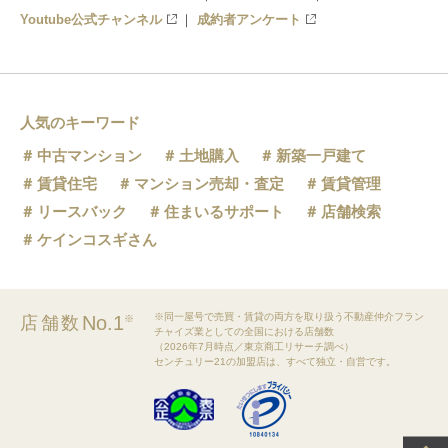
Youtube公式チャンネル
成約者アンケート
人気のキーワード
中古マンション
土地購入
新築一戸建て
賃貸住宅
マンション売却・査定
賃貸管理
リースバック
住まいるサポート
店舗検索
ケインコスギさん
※同一屋号で売買・賃貸の両方を取り扱う不動産仲介フラン
No.1
店舗数
※
チャイズ業としての全国における店舗数
（2026年7月時点／東京商工リサーチ調べ）
センチュリー21の加盟店は、すべて独立・自営です。