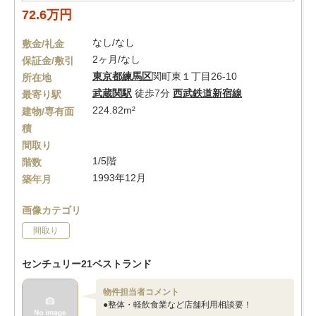
72.6万円
なし/なし
敷金/礼金
2ヶ月/なし
保証金/敷引
東京都
練馬区
関町東１丁目26-10
所在地
武蔵関駅
徒歩7分
西武鉄道新宿線
最寄り駅
224.82m²
建物/専有面
積
間取り
1/5階
階数
1993年12月
築年月
画像カテゴリ
間取り
センチュリー21ベストランド
物件担当者コメント
●整体・軽飲食業など店舗利用相談要！