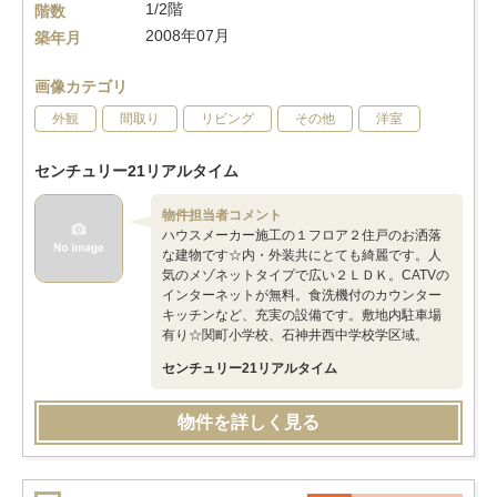
1/2階
階数
2008年07月
築年月
画像カテゴリ
外観
間取り
リビング
その他
洋室
センチュリー21リアルタイム
物件担当者コメント
ハウスメーカー施工の１フロア２住戸のお洒落
な建物です☆内・外装共にとても綺麗です。人
気のメゾネットタイプで広い２ＬＤＫ。CATVの
インターネットが無料。食洗機付のカウンター
キッチンなど、充実の設備です。敷地内駐車場
有り☆関町小学校、石神井西中学校学区域。
センチュリー21リアルタイム
物件を詳しく見る