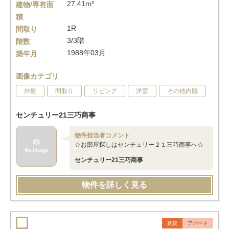
27.41m²
建物/専有面
積
1R
間取り
3/3階
階数
1988年03月
築年月
画像カテゴリ
外観
間取り
リビング
洋室
その他内観
センチュリー21三巧商事
物件担当者コメント
☆お部屋探しはセンチュリー２１三巧商事へ☆
センチュリー21三巧商事
物件を詳しく見る
賃貸
アパート