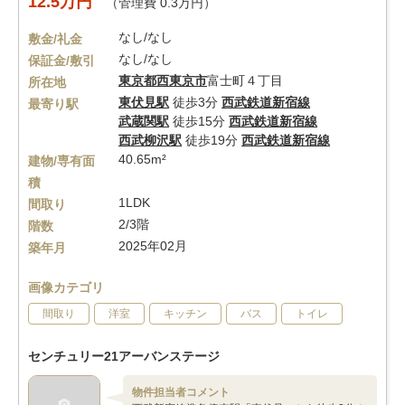
12.5万円
（管理費 0.3万円）
なし/なし
敷金/礼金
なし/なし
保証金/敷引
東京都
西東京市
富士町４丁目
所在地
東伏見駅
徒歩3分
西武鉄道新宿線
最寄り駅
武蔵関駅
徒歩15分
西武鉄道新宿線
西武柳沢駅
徒歩19分
西武鉄道新宿線
40.65m²
建物/専有面
積
1LDK
間取り
2/3階
階数
2025年02月
築年月
画像カテゴリ
間取り
洋室
キッチン
バス
トイレ
センチュリー21アーバンステージ
物件担当者コメント