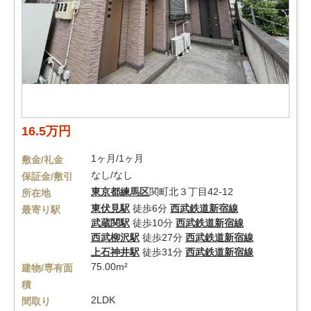
16.5万円
1ヶ月/1ヶ月
敷金/礼金
なし/なし
保証金/敷引
東京都
練馬区
関町北３丁目42-12
所在地
東伏見駅
徒歩6分
西武鉄道新宿線
最寄り駅
武蔵関駅
徒歩10分
西武鉄道新宿線
西武柳沢駅
徒歩27分
西武鉄道新宿線
上石神井駅
徒歩31分
西武鉄道新宿線
75.00m²
建物/専有面
積
2LDK
間取り