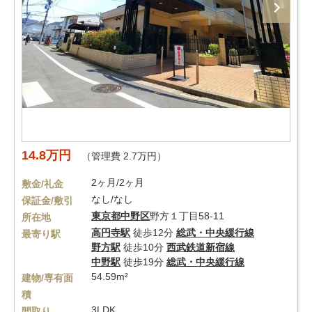
14.8万円
（管理費 2.7万円）
2ヶ月/2ヶ月
敷金/礼金
なし/なし
保証金/敷引
東京都
中野区
野方１丁目58-11
所在地
高円寺駅
徒歩12分
総武・中央緩行線
最寄り駅
野方駅
徒歩10分
西武鉄道新宿線
中野駅
徒歩19分
総武・中央緩行線
54.59m²
建物/専有面
積
3LDK
間取り