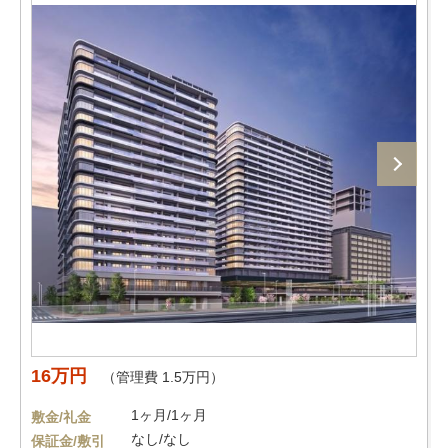
16万円
（管理費 1.5万円）
1ヶ月/1ヶ月
敷金/礼金
なし/なし
保証金/敷引