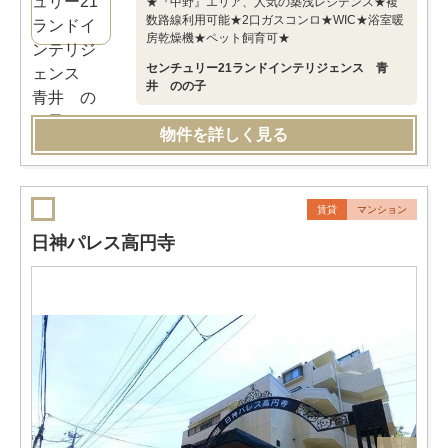
★『中野』エリア、人気の築浅レジデンス★複
数路線利用可能★2口ガスコンロ★WIC★浴室暖
房乾燥機★ペット飼育可★
センチュリー21ランドインテリジェンス 青
井 のの子
物件を詳しく見る
賃貸
マンション
日神パレス高円寺