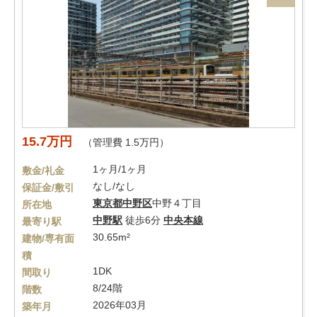
15.7万円
（管理費 1.5万円）
1ヶ月/1ヶ月
敷金/礼金
なし/なし
保証金/敷引
東京都
中野区
中野４丁目
所在地
中野駅
徒歩6分
中央本線
最寄り駅
30.65m²
建物/専有面
積
1DK
間取り
8/24階
階数
2026年03月
築年月