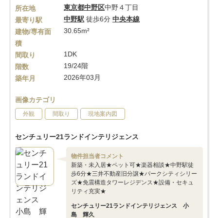
東京都
中野区
中野４丁目
所在地
中野駅
徒歩6分
中央本線
最寄り駅
30.65m²
建物/専有面
積
1DK
間取り
19/24階
階数
2026年03月
築年月
画像カテゴリ
外観
間取り
現地案内図
センチュリー21ランドインテリジェンス
物件担当者コメント
新築・未入居★ペット可★楽器相談★中野駅徒
歩6分★三井不動産旧分譲★パークシティシリー
ズ★免震構造タワーレジデンス★設備・セキュ
リティ充実★
センチュリー21ランドインテリジェンス 小
島 輝久