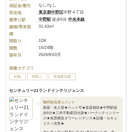
なし/なし
保証金/敷引
東京都
中野区
中野４丁目
所在地
中野駅
徒歩6分
中央本線
最寄り駅
31.43m²
建物/専有面
積
1DK
間取り
15/24階
階数
2026年03月
築年月
画像カテゴリ
外観
間取り
現地案内図
センチュリー21ランドインテリジェンス
物件担当者コメント
新築・未入居★ペット可★楽器相談★中野駅徒
歩6分★三井不動産旧分譲★パークシティシリー
ズ★免震構造タワーレジデンス★設備・セキュ
リティ充実★