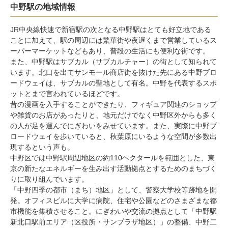
中野駅の地域情報
JR中央線
快速で
新宿駅
の次となる中野駅はとても好立地である
ことに加えて、駅の周辺には繁華街や夜遅くまで営業しているス
ーパーマーケットなどもあり、普段の生活にも便利な街です。
また、中野駅はサブカル（サブカルチャー）の街として知られて
います。北口を出てサンモール商店街を抜けた先にある中野ブロ
ードウェイは、サブカルの聖地として有名。中野を代表するスポ
ットとまで言われているほどです。
昔の漫画を入手することができたり、フィギュア関連のショップ
や雑貨のお店があったりと、地元だけでなく
中野区
外からも多く
の人が足を運んでにぎわいをみせています。また、実際に中野ブ
ロードウェイを歩いていると、秋葉原にいるような空間が多数出
現するという声も。
中野区では中野駅周辺地区の約110ヘクタールを範囲とした、東
京の新たなエネルギーを生み出す活動拠点とするためのまちづく
りに取り組んでいます。
「中野四季の都市（まち）地区」として、警察大学校等跡地を開
発。オフィスビルに大学に病院、住宅や公園などのさまざまな都
市機能を集積させること。にぎわいや交流の拠点として「中野駅
新北口駅前エリア（区役所・サンプラザ地区）」の整備、中野二