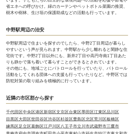
います。子どもたちの自主的な環境問題への活動を応援や節電や
省エネへの呼びかけ。緑のカーテンやペットボトル菜園の推奨、
樹木や樹林、生け垣の保護助成などの活動も行っています。
中野駅周辺の治安
中野駅周辺で住まいを探すのでしたら、中野2丁目周辺が暮らし
やすいという声が見られます。中野駅から少し離れると閑静な住
宅街です。中野2丁目以外にも、新井2丁目や高円寺南1丁目あた
りも静かで落ち着いて暮らすことができるとされています。
その他にも、地域ごとにパトロールを行っていたり、パトロール
活動をしてくれる団体への支援も行っていたりなど。中野区では
防犯対策の取り組みを積極的に行っています。
近隣の市区郡から探す
千代田区
中央区
港区
新宿区
文京区
台東区
墨田区
江東区
品川区
目黒区
大田区
世田谷区
渋谷区
杉並区
豊島区
北区
荒川区
板橋区
練馬区
足立区
葛飾区
江戸川区
八王子市
立川市
武蔵野市
三鷹市
青梅市
府中市
調布市
町田市
小平市
東村山市
福生市
狛江市
東大和市