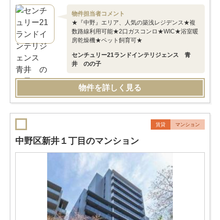
物件担当者コメント
★『中野』エリア、人気の築浅レジデンス★複
数路線利用可能★2口ガスコンロ★WIC★浴室暖
房乾燥機★ペット飼育可★
センチュリー21ランドインテリジェンス 青
井 のの子
物件を詳しく見る
賃貸
マンション
中野区新井１丁目のマンション