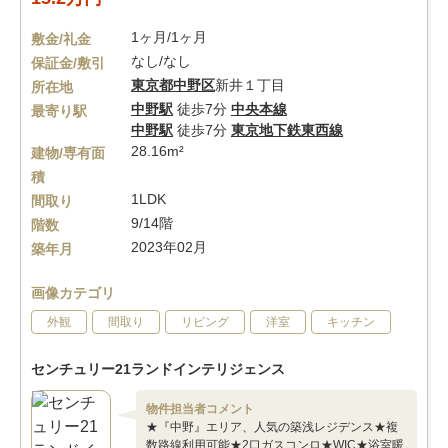
1ヶ月/1ヶ月
敷金/礼金
なし/なし
保証金/敷引
東京都
中野区
新井１丁目
所在地
中野駅
徒歩7分
中央本線
最寄り駅
中野駅
徒歩7分
東京地下鉄東西線
28.16m²
建物/専有面
積
1LDK
間取り
9/14階
階数
2023年02月
築年月
画像カテゴリ
外観
間取り
リビング
洋室
キッチン
センチュリー21ランドインテリジェンス
物件担当者コメント
★『中野』エリア、人気の築浅レジデンス★複
数路線利用可能★2口ガスコンロ★WIC★浴室暖