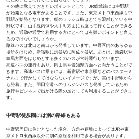
その他に覚えておきたいポイントとして、JR総武線には中野駅
が始発となる電車があることです。また、東京メトロ東西線も中
野駅が始発となります。朝のラッシュ時はとても混雑している中
野駅です。山手線内側や大手町方面にも座って行くことができる
ため、通勤や通学で利用する方にとっては有難いポイントと言え
るのではないでしょうか。
路線バスは北口と南口から発着しています。中野区内のあらゆる
場所をはじめ、新宿駅に渋谷駅に
阿佐ヶ谷駅
。あとは、池袋駅や
練馬方面をはじめとする多くのバスが常時運行しています。
高速バスの運行もあり、岡山県や愛知県方面へと向かうことがで
きます。高速バスに乗るには、新宿駅や東京駅などのバスターミ
ナルまで行かなくてはならないイメージですが、実は中野駅から
も発着。また、羽田空港へのリムジンバスも発着しているため、
旅行やビジネスで出かける際の足としても利用することができま
す。
中野駅徒歩圏には別の路線もある
中野駅周辺に住むとなった場合、方角や距離によってはJRや東
京メトロ東西線以外に別の路線を利用できる場合があります。