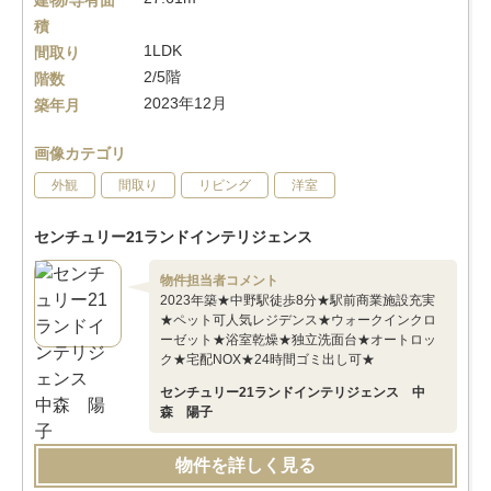
建物/専有面
積
1LDK
間取り
2/5階
階数
2023年12月
築年月
画像カテゴリ
外観
間取り
リビング
洋室
センチュリー21ランドインテリジェンス
物件担当者コメント
2023年築★中野駅徒歩8分★駅前商業施設充実
★ペット可人気レジデンス★ウォークインクロ
ーゼット★浴室乾燥★独立洗面台★オートロッ
ク★宅配NOX★24時間ゴミ出し可★
センチュリー21ランドインテリジェンス 中
森 陽子
物件を詳しく見る