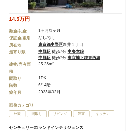
14.5万円
1ヶ月/1ヶ月
敷金/礼金
なし/なし
保証金/敷引
東京都
中野区
新井１丁目
所在地
中野駅
徒歩7分
中央本線
最寄り駅
中野駅
徒歩7分
東京地下鉄東西線
25.28m²
建物/専有面
積
1DK
間取り
6/14階
階数
2023年02月
築年月
画像カテゴリ
外観
間取り
リビング
洋室
キッチン
センチュリー21ランドインテリジェンス