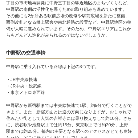
丁目の市街地再開発に中野三丁目の駅近地区のまちづくりなど、
中野駅の南側の活性化を導くための取り組みも進めています。
その他にも2か所ある駅前広場の改修や駅前広場を新たに整備、
西側改札となる橋上駅舎や南北通路の設置など。中野駅地区の整
備が大幅に進められています。そのため、中野駅エリアはこれか
らもどんどん進化がみられるのではないでしょうか。
中野駅の交通事情
中野駅に乗り入れている路線は下記の3つです。
・JR中央線快速
・JR中央・
総武線
・東京メトロ
東西線
中野駅から新宿駅までは中央線快速で1駅、約5分で行くことがで
きます。また、新宿方面とは逆の方向になりますが、おしゃれで
住みたい街として人気の
吉祥寺
には乗り換えなしで約10分。さら
に、
渋谷駅
や
池袋駅
までは約15分、
東京駅
までは約20分、
上野
駅
までは約25分。都内の主要となる駅へのアクセスがとても良好
なため、どこに行くにも困らないでしょう。