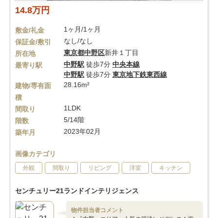
14.8万円
1ヶ月/1ヶ月
敷金/礼金
なし/なし
保証金/敷引
東京都
中野区
新井１丁目
所在地
中野駅
徒歩7分
中央本線
最寄り駅
中野駅
徒歩7分
東京地下鉄東西線
28.16m²
建物/専有面
積
1LDK
間取り
5/14階
階数
2023年02月
築年月
画像カテゴリ
外観
間取り
リビング
洋室
キッチン
センチュリー21ランドインテリジェンス
物件担当者コメント