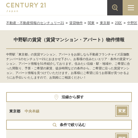
不動産・不動産情報のセンチュリー21
賃貸物件
関東
東京都
23区
中野区
中野駅の賃貸（賃貸マンション・アパート）物件情報
中野駅「東京都」の賃貸マンション、アパートをお探しなら不動産フランチャイズ店舗数
ナンバー1のセンチュリー21におまかせ下さい。お客様の住みたいエリア・条件の賃貸マン
ション、アパート情報を51件紹介しております。住みたい沿線・駅・地域や、ご希望に合
った間取り、予算・ご希望の家賃、徒歩時間などの条件から、ご希望に沿った賃貸マンシ
ョン、アパート情報を見つけていただけます。お客様にご希望に沿うお部屋が見つかるよ
うにお手伝いいたしますので、お気軽にご相談ください！
沿線から探す
変更
東京都
中央本線
条件で絞り込む