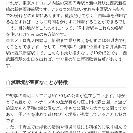
それが、
東京メトロ丸ノ内線
の
東高円寺駅
と
新中野駅
に
西武新宿
線
の
新井薬師前駅
です。この3つの駅はいずれも中野駅から徒歩
で20分ほどの距離にあります。徒歩だけでなく、自転車を利用す
るなどすれば、さらに時間をかけずに到着することができるでし
ょう。目的地がどこなのかによって、JR中野駅やこれらの各駅
を使いわけてみるのも方法です。
東京メトロ丸ノ内線は、新宿まで乗り換えをせずに10分以内で行
くことができます。そして、中野駅の北側に位置する新井薬師前
駅は
西武新宿駅
まで、こちらも乗り換えなしで10分ほどです。西
武新宿駅の出口を出れば、すぐ目の前に新宿歌舞伎町がありま
す。
自然環境が豊富なことが特徴
中野駅の周辺エリアには約170もの公園が点在しています。緑が
とても豊かで、ハナミズキの丘が有名な江古田の森公園、水遊び
施設がある平和の森公園など。小さな公園から大きな公園までが
あり、子どもを連れて遊びに行く場所が充実していることも魅力
です。
また、中野区では緑化の活動や環境問題にも積極的に取り組んで