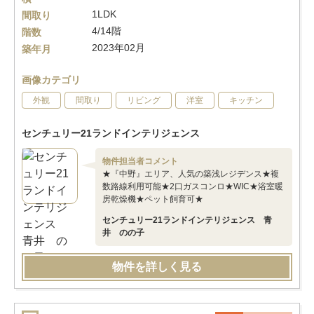
1LDK
間取り
4/14階
階数
2023年02月
築年月
画像カテゴリ
外観
間取り
リビング
洋室
キッチン
センチュリー21ランドインテリジェンス
物件担当者コメント
★『中野』エリア、人気の築浅レジデンス★複
数路線利用可能★2口ガスコンロ★WIC★浴室暖
房乾燥機★ペット飼育可★
センチュリー21ランドインテリジェンス 青
井 のの子
物件を詳しく見る