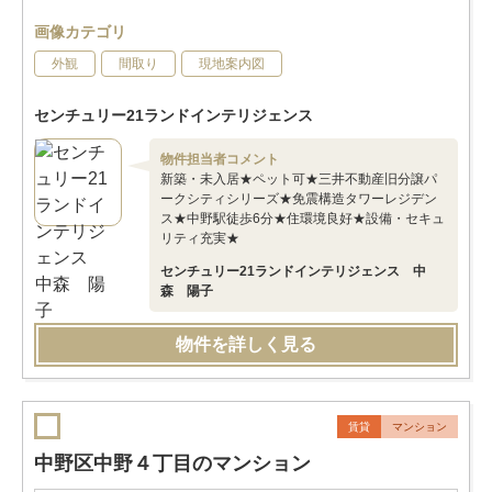
画像カテゴリ
外観
間取り
現地案内図
センチュリー21ランドインテリジェンス
物件担当者コメント
新築・未入居★ペット可★三井不動産旧分譲パ
ークシティシリーズ★免震構造タワーレジデン
ス★中野駅徒歩6分★住環境良好★設備・セキュ
リティ充実★
センチュリー21ランドインテリジェンス 中
森 陽子
物件を詳しく見る
賃貸
マンション
中野区中野４丁目のマンション