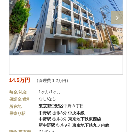
14.5万円
（管理費 1.2万円）
1ヶ月/1ヶ月
敷金/礼金
なし/なし
保証金/敷引
東京都
中野区
中野３丁目
所在地
中野駅
徒歩8分
中央本線
最寄り駅
中野駅
徒歩8分
東京地下鉄東西線
新中野駅
徒歩9分
東京地下鉄丸ノ内線
27.61m²