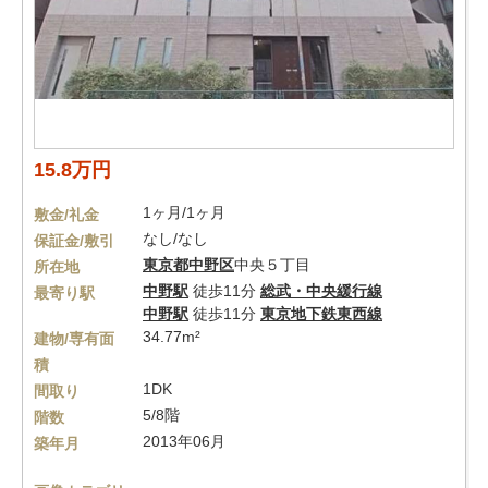
15.8万円
1ヶ月/1ヶ月
敷金/礼金
なし/なし
保証金/敷引
東京都
中野区
中央５丁目
所在地
中野駅
徒歩11分
総武・中央緩行線
最寄り駅
中野駅
徒歩11分
東京地下鉄東西線
34.77m²
建物/専有面
積
1DK
間取り
5/8階
階数
2013年06月
築年月