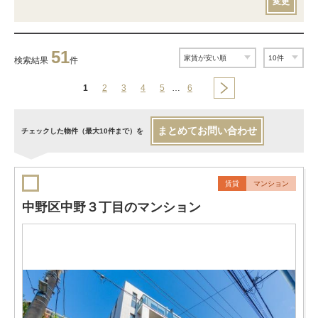
変更
51
検索結果
件
1
2
3
4
5
…
6
まとめてお問い合わせ
チェックした物件（最大10件まで）を
賃貸
マンション
中野区中野３丁目のマンション