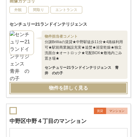
画像カテゴリ
外観
間取り
エントランス
センチュリー21ランドインテリジェンス
物件担当者コメント
分譲Brilliaの賃貸★中野駅徒歩11分★4路線利用
可★駅前商業施設充実★追焚★浴室乾燥★独立
洗面台★オートロック★宅配BOX★敷地内ごみ
置き場★
センチュリー21ランドインテリジェンス 青
井 のの子
物件を詳しく見る
賃貸
マンション
中野区中野４丁目のマンション