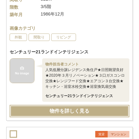
3/5階
階数
1986年12月
築年月
画像カテゴリ
外観
間取り
リビング
センチュリー21ランドインテリジェンス
物件担当者コメント
人気低層分譲レジデンス角住戸★日照眺望良好
★2020年３月リノベーション★３口ガスコンロ
交換★レンジフード交換★エアコン３台交換★
キッチン・浴室水栓交換★浴室換気扇交換
センチュリー21ランドインテリジェンス
物件を詳しく見る
賃貸
マンション