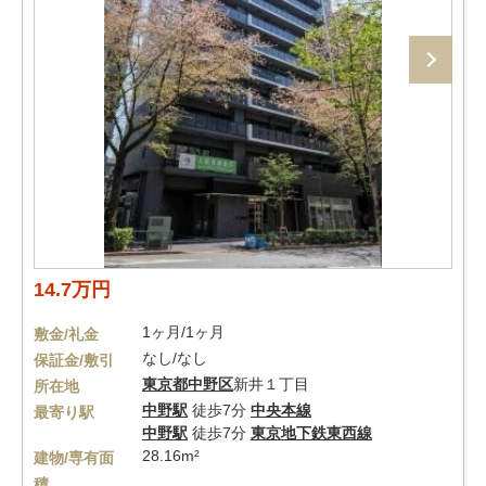
14.7万円
1ヶ月/1ヶ月
敷金/礼金
なし/なし
保証金/敷引
東京都
中野区
新井１丁目
所在地
中野駅
徒歩7分
中央本線
最寄り駅
中野駅
徒歩7分
東京地下鉄東西線
28.16m²
建物/専有面
積