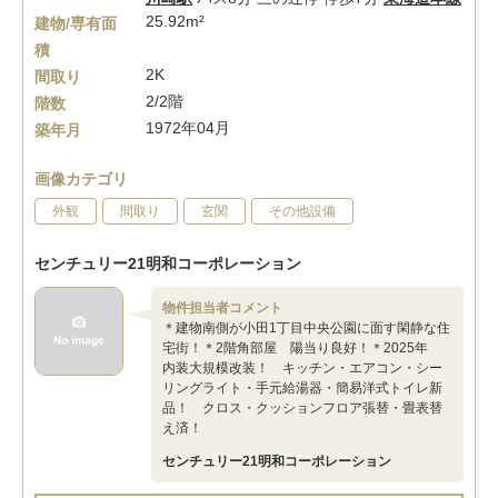
25.92m²
建物/専有面
積
2K
間取り
2/2階
階数
1972年04月
築年月
画像カテゴリ
外観
間取り
玄関
その他設備
センチュリー21明和コーポレーション
物件担当者コメント
＊建物南側が小田1丁目中央公園に面す閑静な住
宅街！＊2階角部屋 陽当り良好！＊2025年
内装大規模改装！ キッチン・エアコン・シー
リングライト・手元給湯器・簡易洋式トイレ新
品！ クロス・クッションフロア張替・畳表替
え済！
センチュリー21明和コーポレーション