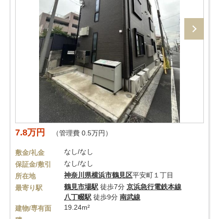
7.8万円
（管理費 0.5万円）
なし/なし
敷金/礼金
なし/なし
保証金/敷引
神奈川県
横浜市鶴見区
平安町１丁目
所在地
鶴見市場駅
徒歩7分
京浜急行電鉄本線
最寄り駅
八丁畷駅
徒歩9分
南武線
19.24m²
建物/専有面