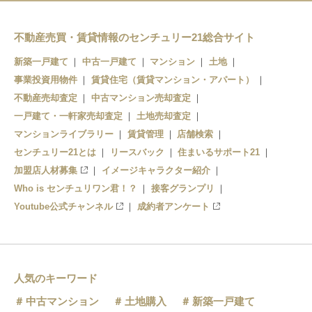
川崎新町
鶴見市場
八丁畷
不動産売買・賃貸情報のセンチュリー21総合サイト
京急鶴見
尻手
新築一戸建て
中古一戸建て
マンション
土地
事業投資用物件
花月総持寺
賃貸住宅（賃貸マンション・アパート）
矢向
不動産売却査定
中古マンション売却査定
鹿島田
一戸建て・一軒家売却査定
土地売却査定
マンションライブラリー
賃貸管理
店舗検索
センチュリー21とは
リースバック
住まいるサポート21
加盟店人材募集
イメージキャラクター紹介
Who is センチュリワン君！？
接客グランプリ
Youtube公式チャンネル
成約者アンケート
人気のキーワード
中古マンション
土地購入
新築一戸建て