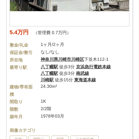
5.4万円
（管理費 0.7万円）
1ヶ月/2ヶ月
敷金/礼金
なし/なし
保証金/敷引
神奈川県
川崎市川崎区
下並木112-1
所在地
八丁畷駅
徒歩3分
京浜急行電鉄本線
最寄り駅
八丁畷駅
徒歩3分
南武線
川崎駅
徒歩15分
東海道本線
24.30m²
建物/専有面
積
1K
間取り
2/2階
階数
1978年03月
築年月
画像カテゴリ