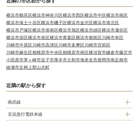
近隣の市区郡から探す
横浜市鶴見区
横浜市神奈川区
横浜市西区
横浜市中区
横浜市南区
横浜市保土ケ谷区
横浜市磯子区
横浜市金沢区
横浜市港北区
横浜市戸塚区
横浜市港南区
横浜市旭区
横浜市緑区
横浜市瀬谷区
横浜市栄区
横浜市泉区
横浜市青葉区
横浜市都筑区
川崎市幸区
川崎市中原区
川崎市高津区
川崎市多摩区
川崎市宮前区
川崎市麻生区
相模原市中央区
相模原市南区
横須賀市
鎌倉市
藤沢市
小田原市
茅ヶ崎市
逗子市
厚木市
大和市
海老名市
座間市
南足柄市
綾瀬市
足柄上郡山北町
近隣の駅から探す
南武線
京浜急行電鉄本線
浜川崎
京急川崎
小田栄
八丁畷