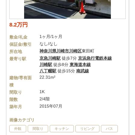
8.2万円
1ヶ月/1ヶ月
敷金/礼金
なし/なし
保証金/敷引
神奈川県
川崎市川崎区
東田町
所在地
京急川崎駅
徒歩7分
京浜急行電鉄本線
最寄り駅
川崎駅
徒歩8分
東海道本線
八丁畷駅
徒歩15分
南武線
22.31m²
建物/専有面
積
1K
間取り
2/4階
階数
2015年07月
築年月
画像カテゴリ
外観
間取り
キッチン
リビング
バス