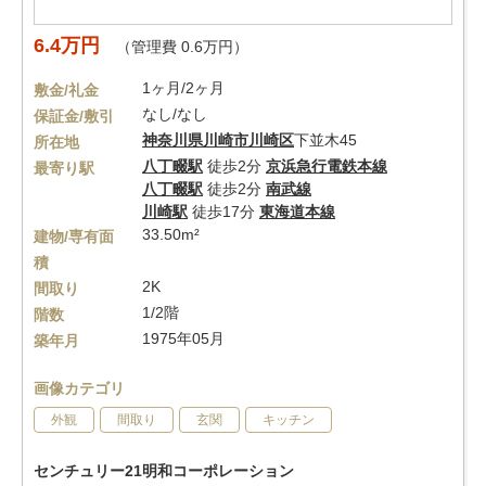
6.4万円
（管理費 0.6万円）
1ヶ月/2ヶ月
敷金/礼金
なし/なし
保証金/敷引
神奈川県
川崎市川崎区
下並木45
所在地
八丁畷駅
徒歩2分
京浜急行電鉄本線
最寄り駅
八丁畷駅
徒歩2分
南武線
川崎駅
徒歩17分
東海道本線
33.50m²
建物/専有面
積
2K
間取り
1/2階
階数
1975年05月
築年月
画像カテゴリ
外観
間取り
玄関
キッチン
センチュリー21明和コーポレーション