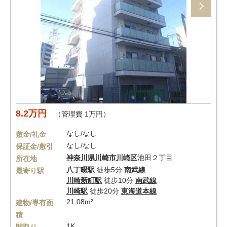
8.2万円
（管理費 1万円）
なし/なし
敷金/礼金
なし/なし
保証金/敷引
神奈川県
川崎市川崎区
池田２丁目
所在地
八丁畷駅
徒歩5分
南武線
最寄り駅
川崎新町駅
徒歩10分
南武線
川崎駅
徒歩20分
東海道本線
21.08m²
建物/専有面
積
1K