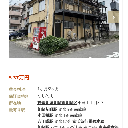
5.37万円
1ヶ月/2ヶ月
敷金/礼金
なし/なし
保証金/敷引
神奈川県
川崎市川崎区
小田１丁目8-7
所在地
川崎新町駅
徒歩5分
南武線
最寄り駅
小田栄駅
徒歩8分
南武線
八丁畷駅
徒歩17分
京浜急行電鉄本線
川崎駅
バス8分 三の辻停 停歩7分
東海道本線