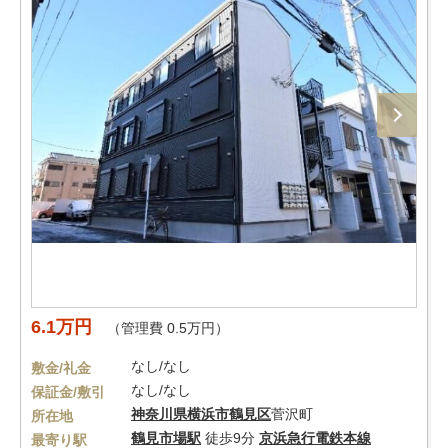
6.1万円
（管理費 0.5万円）
なし/なし
敷金/礼金
なし/なし
保証金/敷引
神奈川県
横浜市鶴見区
菅沢町
所在地
鶴見市場駅
徒歩9分
京浜急行電鉄本線
最寄り駅