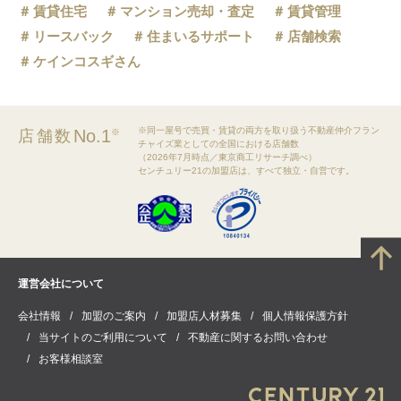
賃貸住宅
マンション売却・査定
賃貸管理
リースバック
住まいるサポート
店舗検索
ケインコスギさん
※同一屋号で売買・賃貸の両方を取り扱う不動産仲介フラン
No.1
店舗数
※
チャイズ業としての全国における店舗数
（2026年7月時点／東京商工リサーチ調べ）
センチュリー21の加盟店は、すべて独立・自営です。
運営会社について
会社情報
加盟のご案内
加盟店人材募集
個人情報保護方針
当サイトのご利用について
不動産に関するお問い合わせ
お客様相談室