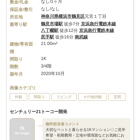
なし/1ヶ月
敷金/礼金
なし/なし
保証金/敷引
神奈川県
横浜市鶴見区
元宮１丁目
所在地
鶴見市場駅
徒歩7分
京浜急行電鉄本線
最寄り駅
八丁畷駅
徒歩12分
京浜急行電鉄本線
尻手駅
徒歩16分
南武線
21.00m²
建物/専有面
積
1K
間取り
3/4階
階数
2020年10月
築年月
画像カテゴリ
外観
間取り
リビング
その他内観
玄関
センチュリー21トーコー開発
物件担当者コメント
大切なペットと暮らせる1Kマンション◇ご見学
希望・初期費用・立地や環境面などお気軽にお