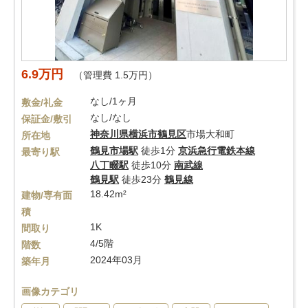
6.9万円
（管理費 1.5万円）
なし/1ヶ月
敷金/礼金
なし/なし
保証金/敷引
神奈川県
横浜市鶴見区
市場大和町
所在地
鶴見市場駅
徒歩1分
京浜急行電鉄本線
最寄り駅
八丁畷駅
徒歩10分
南武線
鶴見駅
徒歩23分
鶴見線
18.42m²
建物/専有面
積
1K
間取り
4/5階
階数
2024年03月
築年月
画像カテゴリ