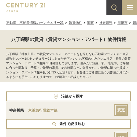
不動産・不動産情報のセンチュリー21
賃貸物件
関東
神奈川県
川崎市
川
八丁畷駅の賃貸（賃貸マンション・アパート）物件情報
八丁畷駅「神奈川県」の賃貸マンション、アパートをお探しなら不動産フランチャイズ店
舗数ナンバー1のセンチュリー21におまかせ下さい。お客様の住みたいエリア・条件の賃貸
マンション、アパート情報を30件紹介しております。住みたい沿線・駅・地域や、ご希望
に合った間取り、予算・ご希望の家賃、徒歩時間などの条件から、ご希望に沿った賃貸マ
ンション、アパート情報を見つけていただけます。お客様にご希望に沿うお部屋が見つか
るようにお手伝いいたしますので、お気軽にご相談ください！
沿線から探す
変更
神奈川県
京浜急行電鉄本線
条件で絞り込む