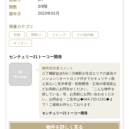
間取り
3/9階
階数
2023年02月
築年月
画像カテゴリ
外観
間取り
リビング
その他内観
キッチン
センチュリー21トーコー開発
物件担当者コメント
八丁畷駅徒歩5分◇川崎駅が生活エリアの築浅マ
ンション◇オートロック付きでセキュリティ面
も安心♪ご見学希望・初期費用・立地や環境面な
どお気軽にお問合せください。「こんな物件を
探している」等、お気軽にお問い合わせくださ
い。お問合せ・ご見学は◆044-733-1151◆ま
で！ご連絡お待ちしております。
センチュリー21トーコー開発
物件を詳しく見る