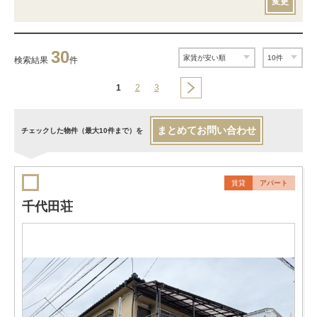
変更
30
検索結果
件
1
2
3
まとめてお問い合わせ
チェックした物件（最大10件まで）を
賃貸
アパート
千代田荘