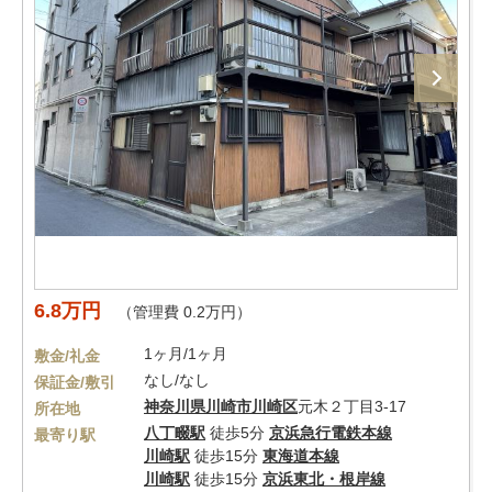
6.8万円
（管理費 0.2万円）
1ヶ月/1ヶ月
敷金/礼金
なし/なし
保証金/敷引
神奈川県
川崎市川崎区
元木２丁目3-17
所在地
八丁畷駅
徒歩5分
京浜急行電鉄本線
最寄り駅
川崎駅
徒歩15分
東海道本線
川崎駅
徒歩15分
京浜東北・根岸線