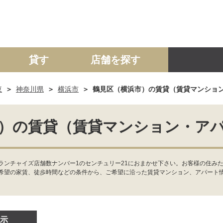
貸す
店舗を探す
東
神奈川県
横浜市
鶴見区（横浜市）の賃貸（賃貸マンショ
建て
マンション
土地
事業投資用
）の賃貸（賃貸マンション・ア
ランチャイズ店舗数ナンバー1のセンチュリー21におまかせ下さい。お客様の住みた
希望の家賃、徒歩時間などの条件から、ご希望に沿った賃貸マンション、アパート
示