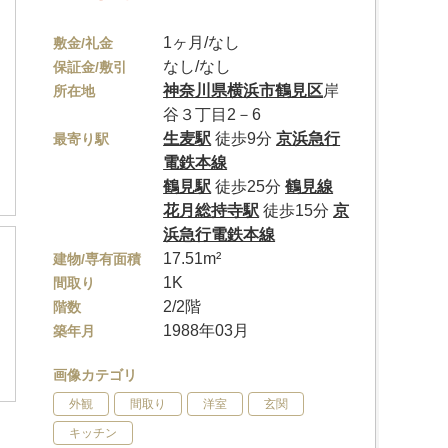
1ヶ月/なし
敷金/礼金
なし/なし
保証金/敷引
神奈川県
横浜市鶴見区
岸
所在地
谷３丁目2－6
生麦駅
徒歩9分
京浜急行
最寄り駅
電鉄本線
鶴見駅
徒歩25分
鶴見線
花月総持寺駅
徒歩15分
京
浜急行電鉄本線
17.51m²
建物/専有面積
1K
間取り
2/2階
階数
1988年03月
築年月
画像カテゴリ
外観
間取り
洋室
玄関
キッチン