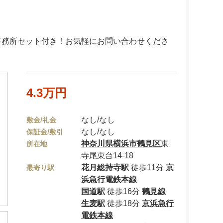
事務所セット付き！お気軽にお問い合わせくださ
4.3万円
なし/なし
敷金/礼金
なし/なし
保証金/敷引
神奈川県
横浜市鶴見区
東
所在地
寺尾東台14-18
花月総持寺駅
徒歩11分
京
最寄り駅
浜急行電鉄本線
国道駅
徒歩16分
鶴見線
生麦駅
徒歩18分
京浜急行
電鉄本線