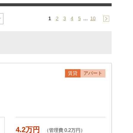
1
2
3
4
5
…
10
賃貸
アパート
4.2万円
（管理費 0.2万円）