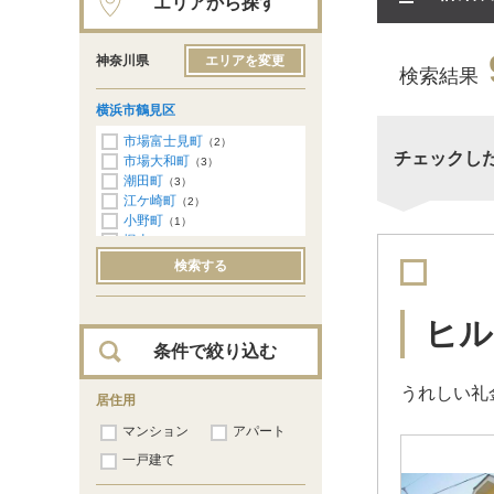
エリアから探す
神奈川県
エリアを変更
検索結果
横浜市鶴見区
市場富士見町
（2）
チェックし
市場大和町
（3）
潮田町
（3）
江ケ崎町
（2）
小野町
（1）
梶山
（1）
上末吉
（2）
検索する
上の宮
（1）
岸谷
（11）
北寺尾
（1）
ヒル
栄町通
（2）
条件で絞り込む
下末吉
（3）
菅沢町
（2）
うれしい礼
諏訪坂
居住用
（2）
佃野町
（2）
マンション
アパート
鶴見中央
（13）
寺谷
一戸建て
（1）
豊岡町
（1）