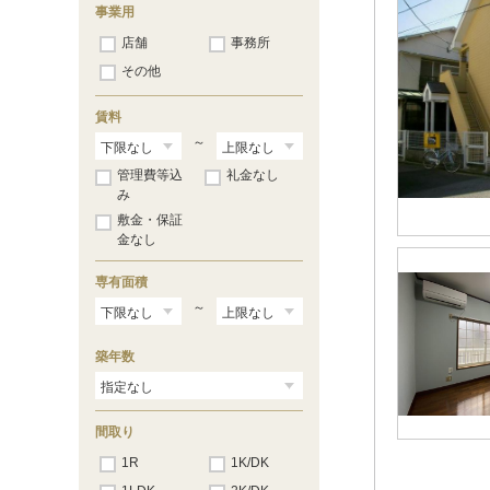
仲通
（1）
事業用
生麦
（14）
店舗
事務所
東寺尾
（3）
東寺尾中台
（4）
その他
東寺尾東台
（2）
平安町
（3）
賃料
本町通
（1）
向井町
～
（2）
元宮
（2）
管理費等込
礼金なし
矢向
（4）
み
駒岡
（4）
敷金・保証
獅子ケ谷
（2）
金なし
専有面積
～
築年数
間取り
1R
1K/DK