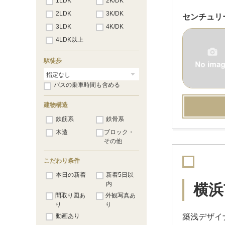
1LDK
2K/DK
2LDK
3K/DK
センチュリ
3LDK
4K/DK
4LDK以上
駅徒歩
バスの乗車時間も含める
建物構造
鉄筋系
鉄骨系
木造
ブロック・
その他
こだわり条件
本日の新着
新着5日以
内
横浜
間取り図あ
外観写真あ
り
り
動画あり
築浅デザイ