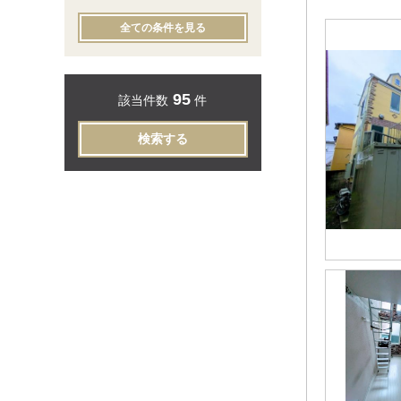
全ての条件を見る
95
該当件数
件
検索する