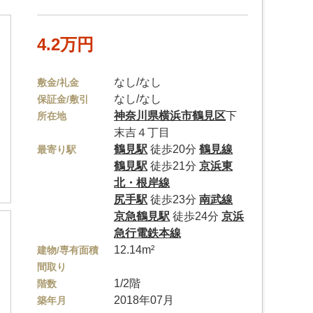
4.2万円
なし/なし
敷金/礼金
なし/なし
保証金/敷引
神奈川県
横浜市鶴見区
下
所在地
末吉４丁目
鶴見駅
徒歩20分
鶴見線
最寄り駅
鶴見駅
徒歩21分
京浜東
北・根岸線
尻手駅
徒歩23分
南武線
京急鶴見駅
徒歩24分
京浜
急行電鉄本線
12.14m²
建物/専有面積
間取り
1/2階
階数
2018年07月
築年月