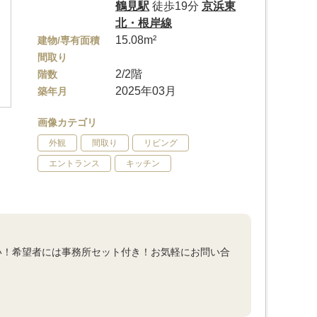
鶴見駅
徒歩19分
京浜東
北・根岸線
15.08m²
建物/専有面積
間取り
2/2階
階数
2025年03月
築年月
画像カテゴリ
外観
間取り
リビング
エントランス
キッチン
い！希望者には事務所セット付き！お気軽にお問い合