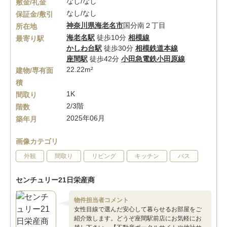
なし/なし
敷金/礼金
なし/なし
保証金/敷引
神奈川県
海老名市
国分南２丁目
所在地
海老名駅
徒歩10分
相模線
最寄り駅
かしわ台駅
徒歩30分
相模鉄道本線
座間駅
徒歩42分
小田急電鉄小田原線
22.22m²
建物/専有面
積
1K
間取り
2/3階
階数
2025年06月
築年月
画像カテゴリ
外観
間取り
リビング
キッチン
バス
センチュリー21日栄産商
物件担当者コメント
女性目線で選んだ安心して暮らせるお部屋をご
紹介致します。どうぞ座間駅前店にお気軽にお