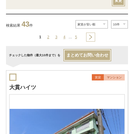
変更
43
検索結果
件
1
2
3
4
…
5
まとめてお問い合わせ
チェックした物件（最大10件まで）を
賃貸
マンション
大貫ハイツ