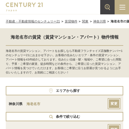
不動産・不動産情報のセンチュリー21
賃貸物件
関東
神奈川県
海老名市の
海老名市の賃貸（賃貸マンション・アパート）物件情報
海老名市の賃貸マンション、アパートをお探しなら不動産フランチャイズ店舗数ナンバー1
のセンチュリー21におまかせ下さい。お客様の住みたいエリア・条件の賃貸マンション、
アパート情報を43件紹介しております。住みたい沿線・駅・地域や、ご希望に合った間取
り、予算・ご希望の家賃、徒歩時間などの条件から、ご希望に沿った賃貸マンション、ア
パート情報を見つけていただけます。お客様にご希望に沿うお部屋が見つかるようにお手
伝いいたしますので、お気軽にご相談ください！
エリアから探す
変更
神奈川県
海老名市
条件で絞り込む