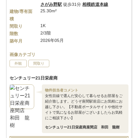
さがみ野駅
徒歩31分
相模鉄道本線
25.30m²
建物/専有面
積
1K
間取り
2/3階
階数
2026年05月
築年月
画像カテゴリ
外観
間取り
センチュリー21日栄産商
物件担当者コメント
女性目線で選んだ安心して暮らせるお部屋をご
紹介致します。どうぞ座間駅前店にお気軽にお
越し下さい。【不動産ポータルサイトや他社サ
イトで気になるお部屋がございましたらお気軽
にご相談下さい】
センチュリー21日栄産商座間店 和田 龍樹