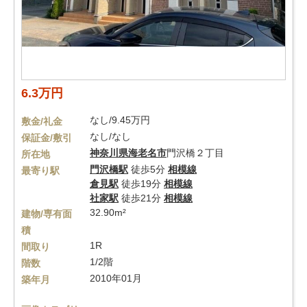
6.3万円
なし/9.45万円
敷金/礼金
なし/なし
保証金/敷引
神奈川県
海老名市
門沢橋２丁目
所在地
門沢橋駅
徒歩5分
相模線
最寄り駅
倉見駅
徒歩19分
相模線
社家駅
徒歩21分
相模線
32.90m²
建物/専有面
積
1R
間取り
1/2階
階数
2010年01月
築年月