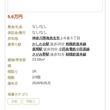
5.6万円
なし/なし
敷金/礼金
なし/なし
保証金/敷引
神奈川県
海老名市
上今泉５丁目
所在地
かしわ台駅
徒歩10分
相模鉄道本線
最寄り駅
座間駅
徒歩20分
小田急電鉄小田原線
さがみ野駅
徒歩31分
相模鉄道本線
23.00m²
建物/専有面
積
1K
間取り
2/3階
階数
2026年05月
築年月
画像カテゴリ
外観
間取り