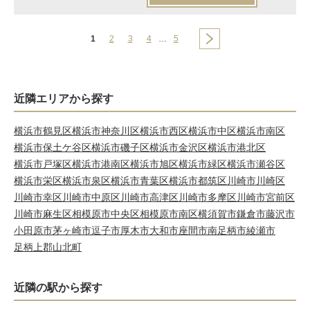
1
2
3
4
…
5
近隣エリアから探す
横浜市鶴見区
横浜市神奈川区
横浜市西区
横浜市中区
横浜市南区
横浜市保土ケ谷区
横浜市磯子区
横浜市金沢区
横浜市港北区
横浜市戸塚区
横浜市港南区
横浜市旭区
横浜市緑区
横浜市瀬谷区
横浜市栄区
横浜市泉区
横浜市青葉区
横浜市都筑区
川崎市川崎区
川崎市幸区
川崎市中原区
川崎市高津区
川崎市多摩区
川崎市宮前区
川崎市麻生区
相模原市中央区
相模原市南区
横須賀市
鎌倉市
藤沢市
小田原市
茅ヶ崎市
逗子市
厚木市
大和市
座間市
南足柄市
綾瀬市
足柄上郡山北町
近隣の駅から探す