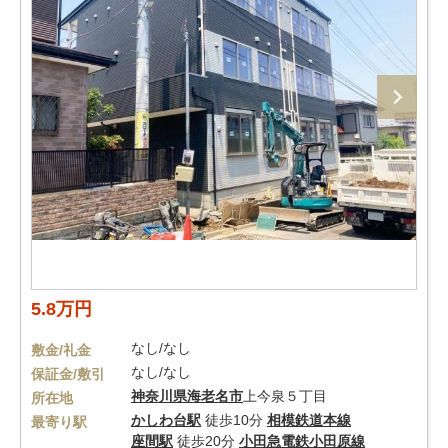
5.8万円
なし/なし
敷金/礼金
なし/なし
保証金/敷引
神奈川県
海老名市
上今泉５丁目
所在地
かしわ台駅
徒歩10分
相模鉄道本線
最寄り駅
座間駅
徒歩20分
小田急電鉄小田原線