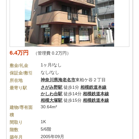
6.4万円
（管理費 0.2万円）
1ヶ月/なし
敷金/礼金
なし/なし
保証金/敷引
神奈川県
海老名市
東柏ケ谷２丁目
所在地
さがみ野駅
徒歩1分
相模鉄道本線
最寄り駅
かしわ台駅
徒歩14分
相模鉄道本線
相模大塚駅
徒歩15分
相模鉄道本線
30.64m²
建物/専有面
積
1K
間取り
5/6階
階数
2005年09月
築年月