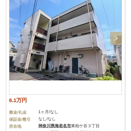
6.1万円
1ヶ月/なし
敷金/礼金
なし/なし
保証金/敷引
神奈川県
海老名市
東柏ケ谷３丁目
所在地