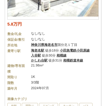
5.8万円
なし/なし
敷金/礼金
なし/なし
保証金/敷引
神奈川県
海老名市
国分北１丁目
所在地
海老名駅
徒歩18分
小田急電鉄小田原線
最寄り駅
入谷駅
徒歩30分
相模線
かしわ台駅
徒歩31分
相模鉄道本線
21.98m²
建物/専有面
積
1K
間取り
3/3階
階数
2024年07月
築年月
画像カテゴリ
外観
間取り
リビング
キッチン
バス