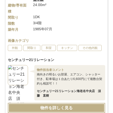
24.00m²
建物/専有面
積
1DK
間取り
3/4階
階数
1985年07月
築年月
画像カテゴリ
外観
間取り
和室
キッチン
その他内観
センチュリー21リレーション
物件担当者コメント
南向きの明るいお部屋、エアコン、シャッター
付き、駐車場は１台あたり6,600円にて複数台契
約も相談可！！
センチュリー21リレーション海老名中央店 須
藤 直樹
物件を詳しく見る