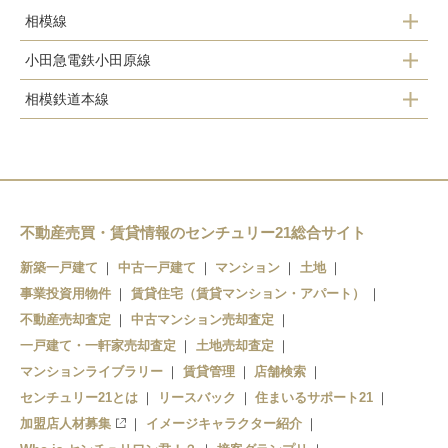
相模線
小田急電鉄小田原線
海老名駅
相模鉄道本線
海老名駅
厚木駅
さがみ野駅
厚木駅
社家駅
かしわ台駅
門沢橋駅
海老名駅
不動産売買・賃貸情報のセンチュリー21総合サイト
新築一戸建て
中古一戸建て
マンション
土地
事業投資用物件
賃貸住宅（賃貸マンション・アパート）
不動産売却査定
中古マンション売却査定
一戸建て・一軒家売却査定
土地売却査定
マンションライブラリー
賃貸管理
店舗検索
センチュリー21とは
リースバック
住まいるサポート21
加盟店人材募集
イメージキャラクター紹介