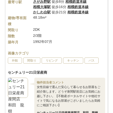
さがみ野駅
徒歩8分
相模鉄道本線
最寄り駅
相模大塚駅
徒歩16分
相模鉄道本線
かしわ台駅
徒歩21分
相模鉄道本線
48.18m²
建物/専有面
積
2DK
間取り
2/3階
階数
1992年07月
築年月
画像カテゴリ
外観
間取り
リビング
キッチン
バス
センチュリー21日栄産商
物件担当者コメント
女性目線で選んだ安心して暮らせるお部屋をご
紹介致します。どうぞ座間駅前店にお気軽にお
越し下さい。【不動産ポータルサイトや他社サ
イトで気になるお部屋がございましたらお気軽
にご相談下さい】
センチュリー21日栄産商座間店 和田 龍樹