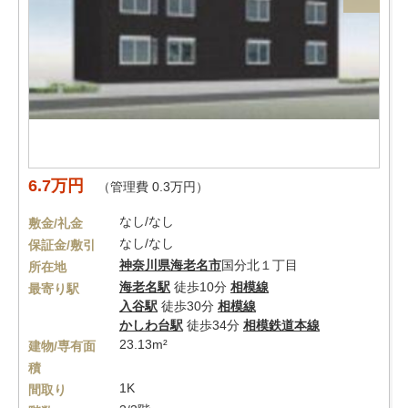
6.7万円
（管理費 0.3万円）
なし/なし
敷金/礼金
なし/なし
保証金/敷引
神奈川県
海老名市
国分北１丁目
所在地
海老名駅
徒歩10分
相模線
最寄り駅
入谷駅
徒歩30分
相模線
かしわ台駅
徒歩34分
相模鉄道本線
23.13m²
建物/専有面
積
1K
間取り