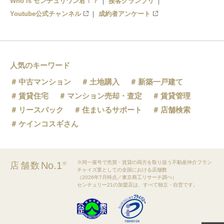
Who is センチュリワン君！？
接客グランプリ
Youtube公式チャンネル
成約者アンケート
人気のキーワード
中古マンション
土地購入
新築一戸建て
賃貸住宅
マンション売却・査定
賃貸管理
リースバック
住まいるサポート
店舗検索
ケインコスギさん
※同一屋号で売買・賃貸の両方を取り扱う不動産仲介フラン
No.1
店舗数
※
チャイズ業としての全国における店舗数
（2026年7月時点／東京商工リサーチ調べ）
センチュリー21の加盟店は、すべて独立・自営です。