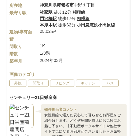
神奈川県
海老名市
中野１丁目
所在地
社家駅
徒歩12分
相模線
最寄り駅
門沢橋駅
徒歩17分
相模線
本厚木駅
徒歩62分
小田急電鉄小田原線
25.02m²
建物/専有面
積
1K
間取り
1/3階
階数
2024年03月
築年月
画像カテゴリ
外観
間取り
リビング
キッチン
バス
センチュリー21日栄産商
物件担当者コメント
女性目線で選んだ安心して暮らせるお部屋をご
紹介致します。どうぞ座間駅前店にお気軽にお
越し下さい。【不動産ポータルサイトや他社サ
イトで気になるお部屋がございましたらお気軽