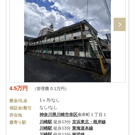
4.5万円
（管理費 0.1万円）
1ヶ月/なし
敷金/礼金
なし/なし
保証金/敷引
神奈川県
川崎市幸区
南幸町１丁目１
所在地
川崎駅
徒歩13分
京浜東北・根岸線
最寄り駅
川崎駅
徒歩13分
東海道本線
川崎駅
徒歩13分
南武線