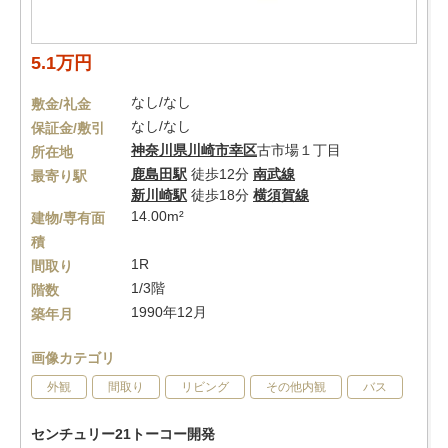
5.1万円
なし/なし
敷金/礼金
なし/なし
保証金/敷引
神奈川県
川崎市幸区
古市場１丁目
所在地
鹿島田駅
徒歩12分
南武線
最寄り駅
新川崎駅
徒歩18分
横須賀線
14.00m²
建物/専有面
積
1R
間取り
1/3階
階数
1990年12月
築年月
画像カテゴリ
外観
間取り
リビング
その他内観
バス
センチュリー21トーコー開発