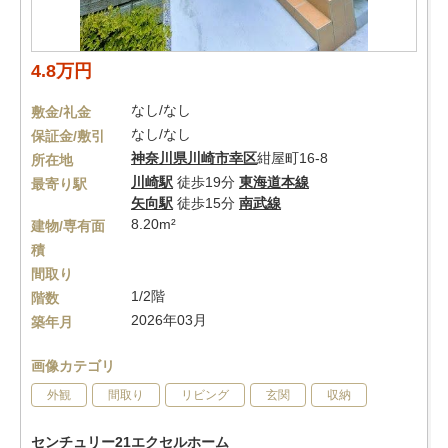
4.8万円
なし/なし
敷金/礼金
なし/なし
保証金/敷引
神奈川県
川崎市幸区
紺屋町16-8
所在地
川崎駅
徒歩19分
東海道本線
最寄り駅
矢向駅
徒歩15分
南武線
8.20m²
建物/専有面
積
間取り
1/2階
階数
2026年03月
築年月
画像カテゴリ
外観
間取り
リビング
玄関
収納
センチュリー21エクセルホーム