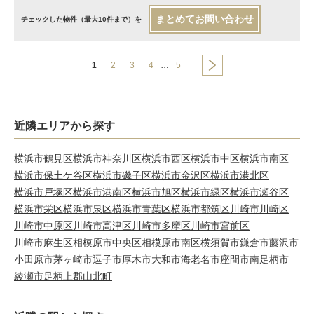
まとめてお問い合わせ
チェックした物件（最大10件まで）を
1
2
3
4
…
5
近隣エリアから探す
横浜市鶴見区
横浜市神奈川区
横浜市西区
横浜市中区
横浜市南区
横浜市保土ケ谷区
横浜市磯子区
横浜市金沢区
横浜市港北区
横浜市戸塚区
横浜市港南区
横浜市旭区
横浜市緑区
横浜市瀬谷区
横浜市栄区
横浜市泉区
横浜市青葉区
横浜市都筑区
川崎市川崎区
川崎市中原区
川崎市高津区
川崎市多摩区
川崎市宮前区
川崎市麻生区
相模原市中央区
相模原市南区
横須賀市
鎌倉市
藤沢市
小田原市
茅ヶ崎市
逗子市
厚木市
大和市
海老名市
座間市
南足柄市
綾瀬市
足柄上郡山北町