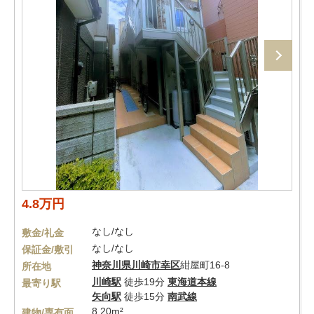
4.8万円
なし/なし
敷金/礼金
なし/なし
保証金/敷引
神奈川県
川崎市幸区
紺屋町16-8
所在地
川崎駅
徒歩19分
東海道本線
最寄り駅
矢向駅
徒歩15分
南武線
8.20m²
建物/専有面