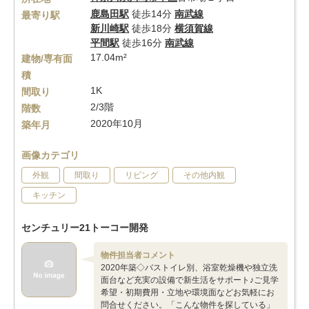
鹿島田駅
徒歩14分
南武線
最寄り駅
新川崎駅
徒歩18分
横須賀線
平間駅
徒歩16分
南武線
17.04m²
建物/専有面
積
1K
間取り
2/3階
階数
2020年10月
築年月
画像カテゴリ
外観
間取り
リビング
その他内観
キッチン
センチュリー21トーコー開発
物件担当者コメント
2020年築◇バストイレ別、浴室乾燥機や独立洗
面台など充実の設備で新生活をサポート♪ご見学
希望・初期費用・立地や環境面などお気軽にお
問合せください。「こんな物件を探している」