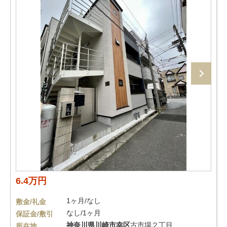
6.4万円
1ヶ月/なし
敷金/礼金
なし/1ヶ月
保証金/敷引
神奈川県
川崎市幸区
古市場２丁目
所在地