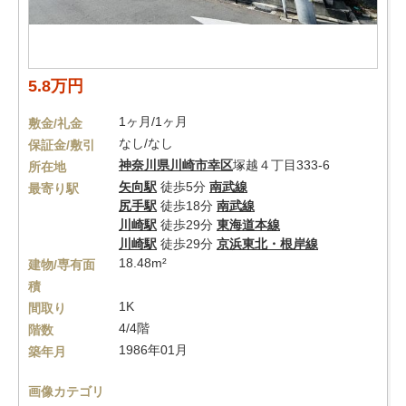
5.8万円
1ヶ月/1ヶ月
敷金/礼金
なし/なし
保証金/敷引
神奈川県
川崎市幸区
塚越４丁目333-6
所在地
矢向駅
徒歩5分
南武線
最寄り駅
尻手駅
徒歩18分
南武線
川崎駅
徒歩29分
東海道本線
川崎駅
徒歩29分
京浜東北・根岸線
18.48m²
建物/専有面
積
1K
間取り
4/4階
階数
1986年01月
築年月
画像カテゴリ