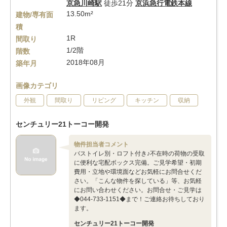
京急川崎駅
徒歩21分
京浜急行電鉄本線
13.50m²
建物/専有面
積
1R
間取り
1/2階
階数
2018年08月
築年月
画像カテゴリ
外観
間取り
リビング
キッチン
収納
センチュリー21トーコー開発
物件担当者コメント
バストイレ別・ロフト付き♪不在時の荷物の受取
に便利な宅配ボックス完備。ご見学希望・初期
費用・立地や環境面などお気軽にお問合せくだ
さい。「こんな物件を探している」等、お気軽
にお問い合わせください。お問合せ・ご見学は
◆044-733-1151◆まで！ご連絡お待ちしており
ます。
センチュリー21トーコー開発