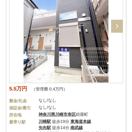
5.5万円
（管理費 0.4万円）
なし/なし
敷金/礼金
なし/なし
保証金/敷引
神奈川県
川崎市幸区
紺屋町
所在地
川崎駅
徒歩19分
東海道本線
最寄り駅
矢向駅
徒歩14分
南武線