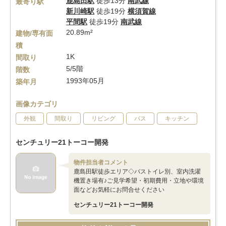
鹿島田駅
徒歩13分
南武線
最寄り駅
新川崎駅
徒歩19分
横須賀線
平間駅
徒歩19分
南武線
20.89m²
建物/専有面
積
1K
間取り
5/5階
階数
1993年05月
築年月
画像カテゴリ
外観
間取り
リビング
バス
キッチン
センチュリー21トーコー開発
物件担当者コメント
鹿島田駅徒歩エリア◇バストイレ別、室内洗濯
機置き場有♪ご見学希望・初期費用・立地や環境
面などお気軽にお問合せください
センチュリー21トーコー開発