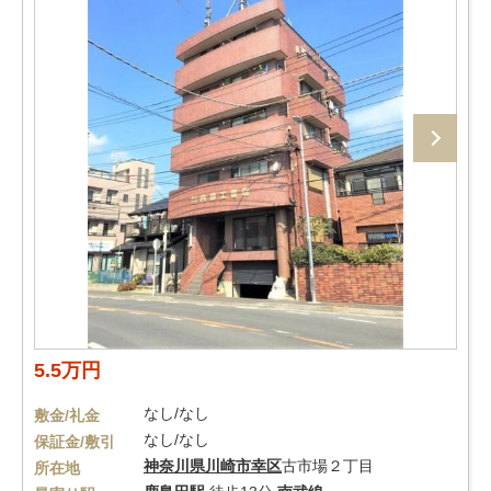
5.5万円
なし/なし
敷金/礼金
なし/なし
保証金/敷引
神奈川県
川崎市幸区
古市場２丁目
所在地