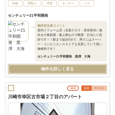
外観
間取り
洋室
キッチン
バス
センチュリー21平和開発
物件担当者コメント
室内リフォーム済（全面クロス・床張替済）南
向きの角部屋・最上階なので眺望・日当たり良
好です！！駅まで徒歩5分で、周りにはスーパ
ー・コンビニエンスストアも充実していて買い
物便利です！
センチュリー21平和開発 黒澤 大海
物件を詳しく見る
NEW
賃貸
アパート
川崎市幸区古市場２丁目のアパート