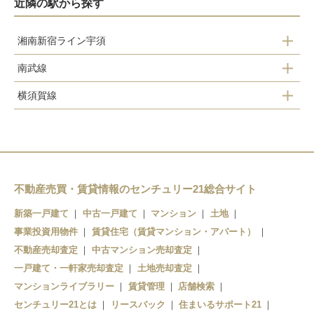
近隣の駅から探す
湘南新宿ライン宇須
南武線
新川崎駅
横須賀線
尻手駅
新川崎駅
鹿島田駅
不動産売買・賃貸情報のセンチュリー21総合サイト
新築一戸建て
中古一戸建て
マンション
土地
事業投資用物件
賃貸住宅（賃貸マンション・アパート）
不動産売却査定
中古マンション売却査定
一戸建て・一軒家売却査定
土地売却査定
マンションライブラリー
賃貸管理
店舗検索
センチュリー21とは
リースバック
住まいるサポート21