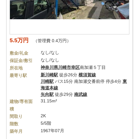
5.5万円
（管理費 0.4万円）
なし/なし
敷金/礼金
なし/なし
保証金/敷引
神奈川県
川崎市幸区
南加瀬５丁目
所在地
新川崎駅
徒歩26分
横須賀線
最寄り駅
川崎駅
バス15分 南加瀬交番前停 停歩4分
東
海道本線
矢向駅
徒歩29分
南武線
31.15m²
建物/専有面
積
2K
間取り
5/5階
階数
1967年07月
築年月