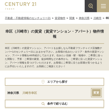
不動産・不動産情報のセンチュリー21
賃貸物件
関東
神奈川県
川崎市
幸
幸区（川崎市）の賃貸（賃貸マンション・アパート）物件情
報
幸区（川崎市）の賃貸マンション、アパートをお探しなら不動産フランチャイズ店舗数ナ
ンバー1のセンチュリー21におまかせ下さい。お客様の住みたいエリア・条件の賃貸マンシ
ョン、アパート情報を46件紹介しております。住みたい沿線・駅・地域や、ご希望に合っ
た間取り、予算・ご希望の家賃、徒歩時間などの条件から、ご希望に沿った賃貸マンショ
ン、アパート情報を見つけていただけます。お客様にご希望に沿うお部屋が見つかるよう
にお手伝いいたしますので、お気軽にご相談ください！
エリアから探す
変更
神奈川県
川崎市幸区
条件で絞り込む