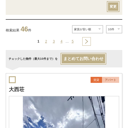
変更
46
検索結果
件
1
2
3
4
…
5
まとめてお問い合わせ
チェックした物件（最大10件まで）を
賃貸
アパート
大西荘