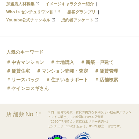
加盟店人材募集
イメージキャラクター紹介
Who is センチュリワン君！？
接客グランプリ
Youtube公式チャンネル
成約者アンケート
人気のキーワード
中古マンション
土地購入
新築一戸建て
賃貸住宅
マンション売却・査定
賃貸管理
リースバック
住まいるサポート
店舗検索
ケインコスギさん
※同一屋号で売買・賃貸の両方を取り扱う不動産仲介フラン
No.1
店舗数
※
チャイズ業としての全国における店舗数
（2026年7月時点／東京商工リサーチ調べ）
センチュリー21の加盟店は、すべて独立・自営です。