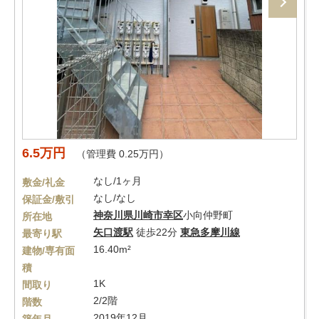
6.5万円
（管理費 0.25万円）
なし/1ヶ月
敷金/礼金
なし/なし
保証金/敷引
神奈川県
川崎市幸区
小向仲野町
所在地
矢口渡駅
徒歩22分
東急多摩川線
最寄り駅
16.40m²
建物/専有面
積
1K
間取り
2/2階
階数
2019年12月