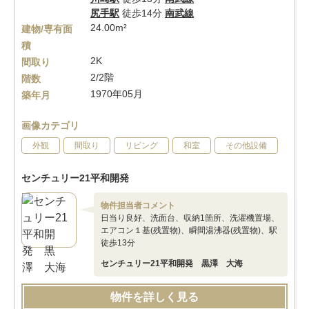
尻手駅
徒歩14分
南武線
24.00m²
建物/専有面
積
2K
間取り
2/2階
階数
1970年05月
築年月
画像カテゴリ
外観
間取り
リビング
和室
その他設備
センチュリー21平和開発
物件担当者コメント
日当り良好、洗面台、収納1箇所、洗濯機置場、
エアコン１基(残置物)、瞬間湯沸器(残置物)、駅
徒歩13分
センチュリー21平和開発 黒澤 大海
物件を詳しく見る