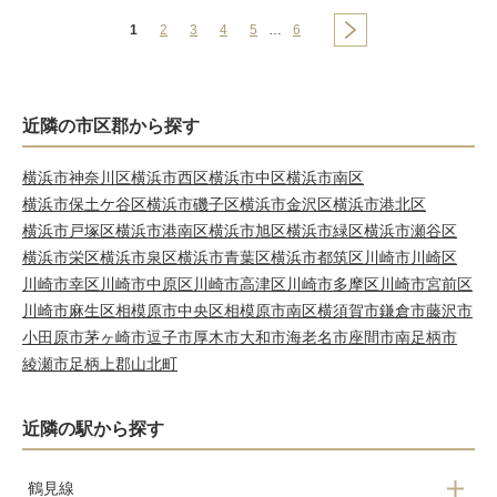
1
2
3
4
5
…
6
近隣の市区郡から探す
横浜市神奈川区
横浜市西区
横浜市中区
横浜市南区
横浜市保土ケ谷区
横浜市磯子区
横浜市金沢区
横浜市港北区
横浜市戸塚区
横浜市港南区
横浜市旭区
横浜市緑区
横浜市瀬谷区
横浜市栄区
横浜市泉区
横浜市青葉区
横浜市都筑区
川崎市川崎区
川崎市幸区
川崎市中原区
川崎市高津区
川崎市多摩区
川崎市宮前区
川崎市麻生区
相模原市中央区
相模原市南区
横須賀市
鎌倉市
藤沢市
小田原市
茅ヶ崎市
逗子市
厚木市
大和市
海老名市
座間市
南足柄市
綾瀬市
足柄上郡山北町
近隣の駅から探す
鶴見線