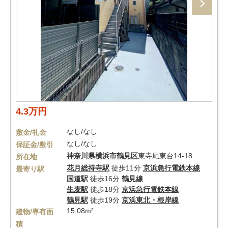
4.3万円
なし/なし
敷金/礼金
なし/なし
保証金/敷引
神奈川県
横浜市鶴見区
東寺尾東台14-18
所在地
花月総持寺駅
徒歩11分
京浜急行電鉄本線
最寄り駅
国道駅
徒歩16分
鶴見線
生麦駅
徒歩18分
京浜急行電鉄本線
鶴見駅
徒歩19分
京浜東北・根岸線
15.08m²
建物/専有面
積