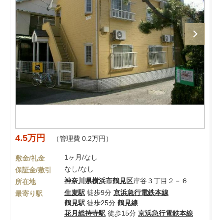
4.5万円
（管理費 0.2万円）
1ヶ月/なし
敷金/礼金
なし/なし
保証金/敷引
神奈川県
横浜市鶴見区
岸谷３丁目２－６
所在地
生麦駅
徒歩9分
京浜急行電鉄本線
最寄り駅
鶴見駅
徒歩25分
鶴見線
花月総持寺駅
徒歩15分
京浜急行電鉄本線