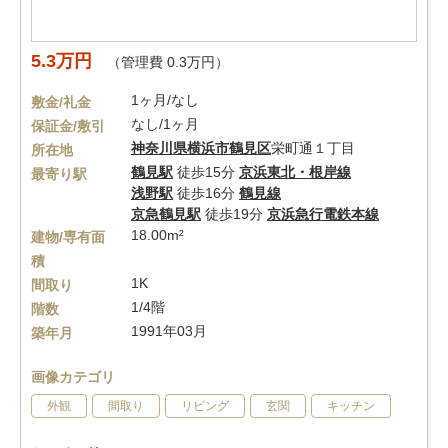
5.3万円
（管理費 0.3万円）
1ヶ月/なし
敷金/礼金
なし/1ヶ月
保証金/敷引
神奈川県
横浜市鶴見区
栄町通１丁目
所在地
鶴見駅
徒歩15分
京浜東北・根岸線
最寄り駅
浅野駅
徒歩16分
鶴見線
京急鶴見駅
徒歩19分
京浜急行電鉄本線
18.00m²
建物/専有面
積
1K
間取り
1/4階
階数
1991年03月
築年月
画像カテゴリ
外観
間取り
リビング
玄関
キッチン