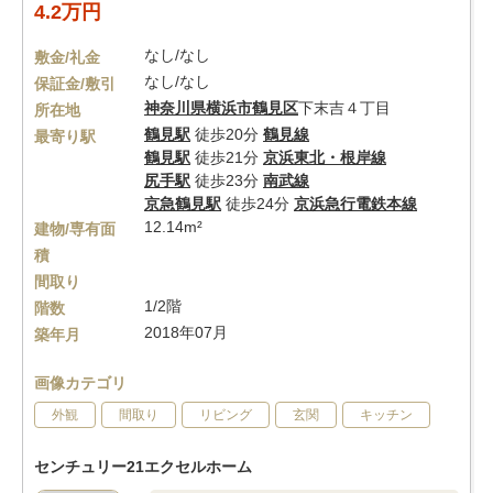
4.2万円
なし/なし
敷金/礼金
なし/なし
保証金/敷引
神奈川県
横浜市鶴見区
下末吉４丁目
所在地
鶴見駅
徒歩20分
鶴見線
最寄り駅
鶴見駅
徒歩21分
京浜東北・根岸線
尻手駅
徒歩23分
南武線
京急鶴見駅
徒歩24分
京浜急行電鉄本線
12.14m²
建物/専有面
積
間取り
1/2階
階数
2018年07月
築年月
画像カテゴリ
外観
間取り
リビング
玄関
キッチン
センチュリー21エクセルホーム