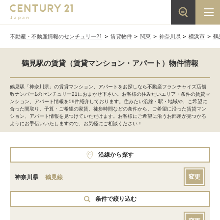
不動産・不動産情報のセンチュリー21
賃貸物件
関東
神奈川県
横浜市
鶴
鶴見駅の賃貸（賃貸マンション・アパート）物件情報
鶴見駅「神奈川県」の賃貸マンション、アパートをお探しなら不動産フランチャイズ店舗
数ナンバー1のセンチュリー21におまかせ下さい。お客様の住みたいエリア・条件の賃貸マ
ンション、アパート情報を59件紹介しております。住みたい沿線・駅・地域や、ご希望に
合った間取り、予算・ご希望の家賃、徒歩時間などの条件から、ご希望に沿った賃貸マン
ション、アパート情報を見つけていただけます。お客様にご希望に沿うお部屋が見つかる
ようにお手伝いいたしますので、お気軽にご相談ください！
沿線から探す
変更
神奈川県
鶴見線
条件で絞り込む