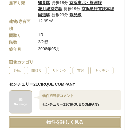
鶴見駅
徒歩18分
京浜東北・根岸線
最寄り駅
花月総持寺駅
徒歩19分
京浜急行電鉄本線
国道駅
徒歩23分
鶴見線
12.95m²
建物/専有面
積
1R
間取り
2/2階
階数
2008年05月
築年月
画像カテゴリ
外観
間取り
リビング
玄関
キッチン
センチュリー21CIRQUE COMPANY
物件担当者コメント
センチュリー21CIRQUE COMPANY
物件を詳しく見る