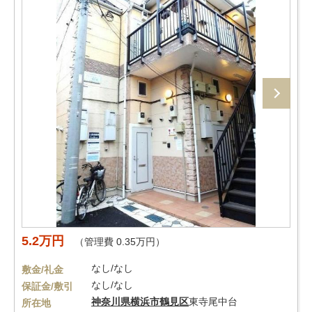
5.2万円
（管理費 0.35万円）
なし/なし
敷金/礼金
なし/なし
保証金/敷引
神奈川県
横浜市鶴見区
東寺尾中台
所在地