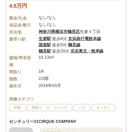
4.5万円
なし/なし
敷金/礼金
なし/なし
保証金/敷引
神奈川県
横浜市鶴見区
生麦４丁目
所在地
生麦駅
徒歩8分
京浜急行電鉄本線
最寄り駅
国道駅
徒歩9分
鶴見線
鶴見駅
徒歩20分
京浜東北・根岸線
10.13m²
建物/専有面
積
1R
間取り
2/2階
階数
2016年03月
築年月
画像カテゴリ
外観
間取り
リビング
バス
キッチン
センチュリー21CIRQUE COMPANY