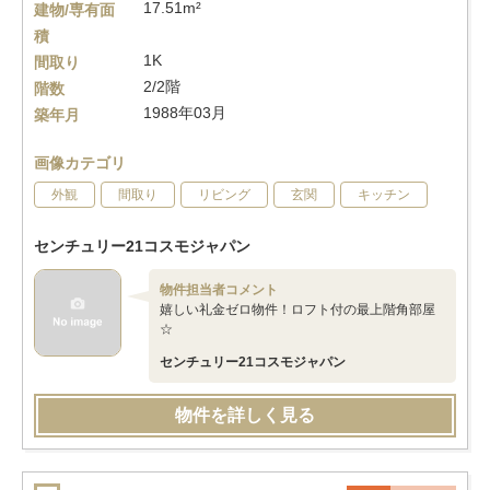
17.51m²
建物/専有面
積
1K
間取り
2/2階
階数
1988年03月
築年月
画像カテゴリ
外観
間取り
リビング
玄関
キッチン
センチュリー21コスモジャパン
物件担当者コメント
嬉しい礼金ゼロ物件！ロフト付の最上階角部屋
☆
センチュリー21コスモジャパン
物件を詳しく見る