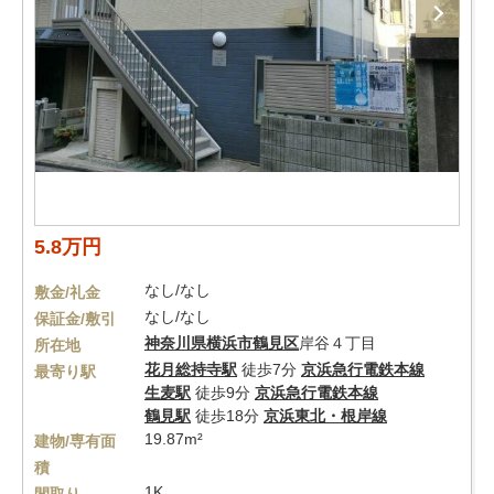
5.8万円
なし/なし
敷金/礼金
なし/なし
保証金/敷引
神奈川県
横浜市鶴見区
岸谷４丁目
所在地
花月総持寺駅
徒歩7分
京浜急行電鉄本線
最寄り駅
生麦駅
徒歩9分
京浜急行電鉄本線
鶴見駅
徒歩18分
京浜東北・根岸線
19.87m²
建物/専有面
積
1K