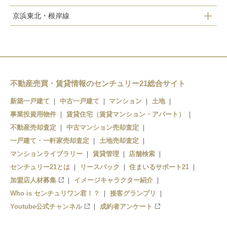
鶴見
京浜東北・根岸線
国道
川崎
鶴見小野
鶴見
新子安
弁天橋
不動産売買・賃貸情報のセンチュリー21総合サイト
東神奈川
新築一戸建て
中古一戸建て
マンション
土地
事業投資用物件
横浜
賃貸住宅（賃貸マンション・アパート）
不動産売却査定
中古マンション売却査定
一戸建て・一軒家売却査定
土地売却査定
マンションライブラリー
賃貸管理
店舗検索
センチュリー21とは
リースバック
住まいるサポート21
加盟店人材募集
イメージキャラクター紹介
Who is センチュリワン君！？
接客グランプリ
Youtube公式チャンネル
成約者アンケート