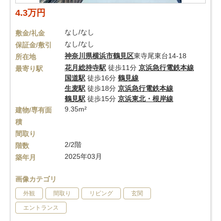
4.3万円
なし/なし
敷金/礼金
なし/なし
保証金/敷引
神奈川県
横浜市鶴見区
東寺尾東台14-18
所在地
花月総持寺駅
徒歩11分
京浜急行電鉄本線
最寄り駅
国道駅
徒歩16分
鶴見線
生麦駅
徒歩18分
京浜急行電鉄本線
鶴見駅
徒歩15分
京浜東北・根岸線
9.35m²
建物/専有面
積
間取り
2/2階
階数
2025年03月
築年月
画像カテゴリ
外観
間取り
リビング
玄関
エントランス