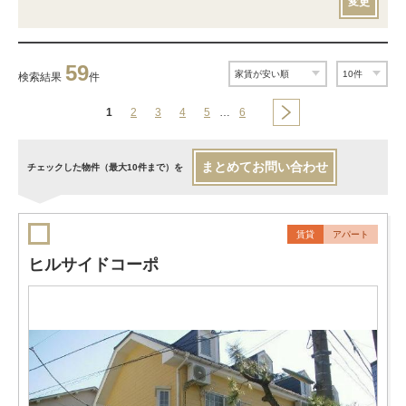
変更
59
検索結果
件
1
2
3
4
5
…
6
まとめてお問い合わせ
チェックした物件（最大10件まで）を
賃貸
アパート
ヒルサイドコーポ