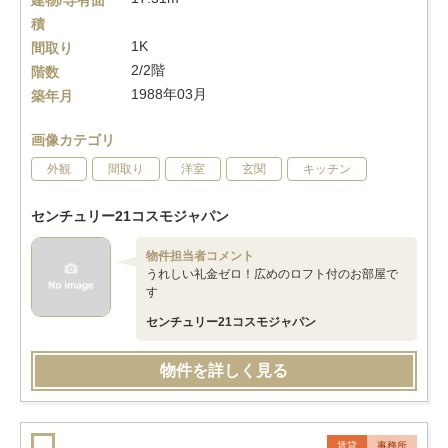
建物/専有面
積
1K
間取り
2/2階
階数
1988年03月
築年月
画像カテゴリ
外観
間取り
洋室
玄関
キッチン
センチュリー21コスモジャパン
物件担当者コメント
うれしい礼金ゼロ！広めのロフト付のお部屋で
す
センチュリー21コスモジャパン
物件を詳しく見る
賃貸
事務所