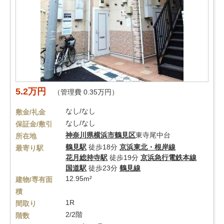
5.2万円
（管理費 0.35万円）
なし/なし
敷金/礼金
なし/なし
保証金/敷引
神奈川県
横浜市鶴見区
東寺尾中台
所在地
鶴見駅
徒歩18分
京浜東北・根岸線
最寄り駅
花月総持寺駅
徒歩19分
京浜急行電鉄本線
国道駅
徒歩23分
鶴見線
12.95m²
建物/専有面
積
1R
間取り
2/2階
階数