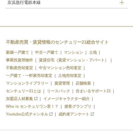
京浜急行電鉄本線
堀ノ内
京急大津
馬堀海岸
浦賀
不動産売買・賃貸情報のセンチュリー21総合サイト
新築一戸建て
中古一戸建て
マンション
土地
事業投資用物件
賃貸住宅（賃貸マンション・アパート）
不動産売却査定
中古マンション売却査定
一戸建て・一軒家売却査定
土地売却査定
マンションライブラリー
賃貸管理
店舗検索
センチュリー21とは
リースバック
住まいるサポート21
加盟店人材募集
イメージキャラクター紹介
Who is センチュリワン君！？
接客グランプリ
Youtube公式チャンネル
成約者アンケート