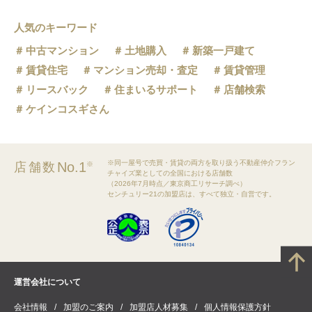
人気のキーワード
中古マンション
土地購入
新築一戸建て
賃貸住宅
マンション売却・査定
賃貸管理
リースバック
住まいるサポート
店舗検索
ケインコスギさん
※同一屋号で売買・賃貸の両方を取り扱う不動産仲介フラン
No.1
店舗数
※
チャイズ業としての全国における店舗数
（2026年7月時点／東京商工リサーチ調べ）
センチュリー21の加盟店は、すべて独立・自営です。
運営会社について
会社情報
加盟のご案内
加盟店人材募集
個人情報保護方針