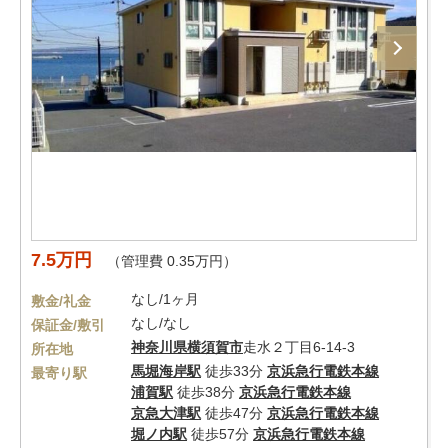
7.5万円
（管理費 0.35万円）
なし/1ヶ月
敷金/礼金
なし/なし
保証金/敷引
神奈川県
横須賀市
走水２丁目6-14-3
所在地
馬堀海岸駅
徒歩33分
京浜急行電鉄本線
最寄り駅
浦賀駅
徒歩38分
京浜急行電鉄本線
京急大津駅
徒歩47分
京浜急行電鉄本線
堀ノ内駅
徒歩57分
京浜急行電鉄本線