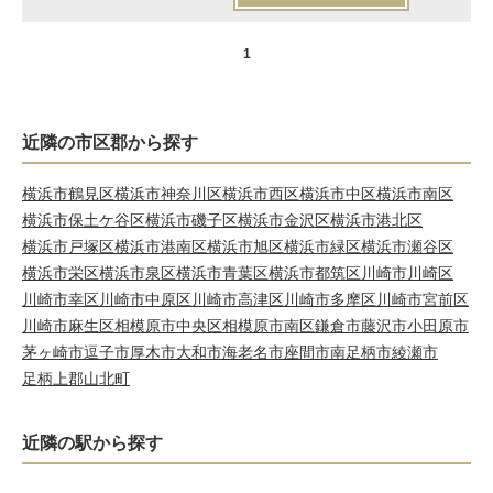
1
近隣の市区郡から探す
横浜市鶴見区
横浜市神奈川区
横浜市西区
横浜市中区
横浜市南区
横浜市保土ケ谷区
横浜市磯子区
横浜市金沢区
横浜市港北区
横浜市戸塚区
横浜市港南区
横浜市旭区
横浜市緑区
横浜市瀬谷区
横浜市栄区
横浜市泉区
横浜市青葉区
横浜市都筑区
川崎市川崎区
川崎市幸区
川崎市中原区
川崎市高津区
川崎市多摩区
川崎市宮前区
川崎市麻生区
相模原市中央区
相模原市南区
鎌倉市
藤沢市
小田原市
茅ヶ崎市
逗子市
厚木市
大和市
海老名市
座間市
南足柄市
綾瀬市
足柄上郡山北町
近隣の駅から探す