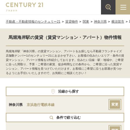
不動産・不動産情報のセンチュリー21
賃貸物件
関東
神奈川県
横須賀市
馬堀海岸駅の賃貸（賃貸マンション・アパート）物件情報
馬堀海岸駅「神奈川県」の賃貸マンション、アパートをお探しなら不動産フランチャイズ
店舗数ナンバー1のセンチュリー21におまかせ下さい。お客様の住みたいエリア・条件の賃
貸マンション、アパート情報を1件紹介しております。住みたい沿線・駅・地域や、ご希望
に合った間取り、予算・ご希望の家賃、徒歩時間などの条件から、ご希望に沿った賃貸マ
ンション、アパート情報を見つけていただけます。お客様にご希望に沿うお部屋が見つか
るようにお手伝いいたしますので、お気軽にご相談ください！
沿線から探す
変更
神奈川県
京浜急行電鉄本線
条件で絞り込む