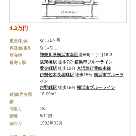
4.3万円
なし/1ヶ月
敷金/礼金
なし/なし
保証金/敷引
神奈川県
横浜市南区
浦舟町１丁目16-3
所在地
阪東橋駅
徒歩7分
横浜市ブルーライン
最寄り駅
黄金町駅
徒歩12分
京浜急行電鉄本線
伊勢佐木長者町駅
徒歩15分
横浜市ブルーラ
イン
吉野町駅
徒歩15分
横浜市ブルーライン
16.09m²
建物/専有面
積
1K
間取り
5/11階
階数
1992年02月
築年月