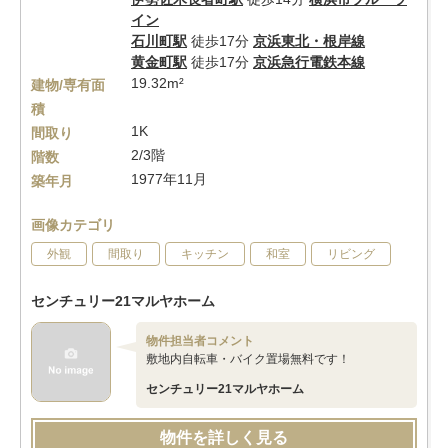
イン
石川町駅
徒歩17分
京浜東北・根岸線
黄金町駅
徒歩17分
京浜急行電鉄本線
19.32m²
建物/専有面
積
1K
間取り
2/3階
階数
1977年11月
築年月
画像カテゴリ
外観
間取り
キッチン
和室
リビング
センチュリー21マルヤホーム
物件担当者コメント
敷地内自転車・バイク置場無料です！
センチュリー21マルヤホーム
物件を詳しく見る