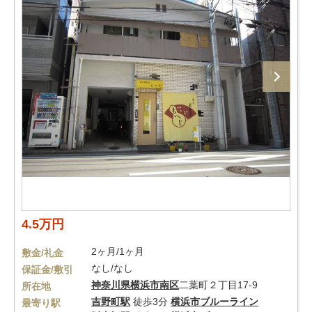
4.5万円
2ヶ月/1ヶ月
敷金/礼金
なし/なし
保証金/敷引
神奈川県
横浜市南区
二葉町２丁目17-9
所在地
吉野町駅
徒歩3分
横浜市ブルーライン
最寄り駅