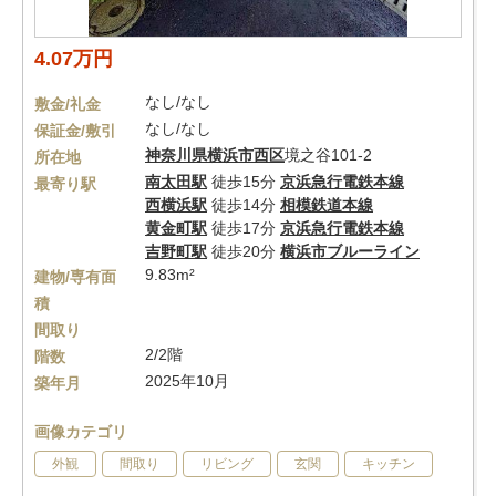
4.07万円
なし/なし
敷金/礼金
なし/なし
保証金/敷引
神奈川県
横浜市西区
境之谷101-2
所在地
南太田駅
徒歩15分
京浜急行電鉄本線
最寄り駅
西横浜駅
徒歩14分
相模鉄道本線
黄金町駅
徒歩17分
京浜急行電鉄本線
吉野町駅
徒歩20分
横浜市ブルーライン
9.83m²
建物/専有面
積
間取り
2/2階
階数
2025年10月
築年月
画像カテゴリ
外観
間取り
リビング
玄関
キッチン