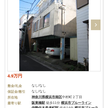
4.9万円
なし/なし
敷金/礼金
なし/なし
保証金/敷引
神奈川県
横浜市南区
中村町２丁目
所在地
阪東橋駅
徒歩11分
横浜市ブルーライン
最寄り駅
伊勢佐木長者町駅
徒歩14分
横浜市ブルーラ