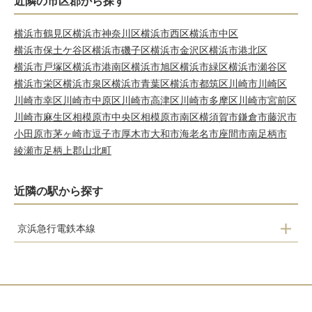
近隣の市区郡から探す
横浜市鶴見区
横浜市神奈川区
横浜市西区
横浜市中区
横浜市保土ケ谷区
横浜市磯子区
横浜市金沢区
横浜市港北区
横浜市戸塚区
横浜市港南区
横浜市旭区
横浜市緑区
横浜市瀬谷区
横浜市栄区
横浜市泉区
横浜市青葉区
横浜市都筑区
川崎市川崎区
川崎市幸区
川崎市中原区
川崎市高津区
川崎市多摩区
川崎市宮前区
川崎市麻生区
相模原市中央区
相模原市南区
横須賀市
鎌倉市
藤沢市
小田原市
茅ヶ崎市
逗子市
厚木市
大和市
海老名市
座間市
南足柄市
綾瀬市
足柄上郡山北町
近隣の駅から探す
京浜急行電鉄本線
堀ノ内
京急大津
馬堀海岸