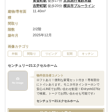
黄金町駅
徒歩17分
京浜急行電鉄本線
吉野町駅
徒歩20分
横浜市ブルーライン
11.40m²
建物/専有面
積
間取り
2/2階
階数
2025年12月
築年月
画像カテゴリ
外観
間取り
リビング
玄関
キッチン
センチュリー21エクセルホーム
物件担当者コメント
ロフトあり！便利な家電セット付き！専有部分
にトイレあります。モニタ付きインターホンで
安心♪LINEでお問い合わせ歓迎！ID＠ynh0276z
で検索。トークでお問い合わせも可能です♪
センチュリー21エクセルホーム