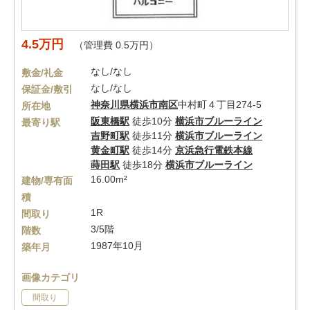
4.5万円
（管理費 0.5万円）
なし/なし
敷金/礼金
なし/なし
保証金/敷引
神奈川県
横浜市南区
中村町４丁目274-5
所在地
阪東橋駅
徒歩10分
横浜市ブルーライン
最寄り駅
吉野町駅
徒歩11分
横浜市ブルーライン
黄金町駅
徒歩14分
京浜急行電鉄本線
蒔田駅
徒歩18分
横浜市ブルーライン
16.00m²
建物/専有面
積
1R
間取り
3/5階
階数
1987年10月
築年月
画像カテゴリ
間取り