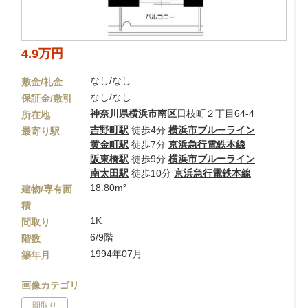
4.9万円
なし/なし
敷金/礼金
なし/なし
保証金/敷引
神奈川県
横浜市南区
日枝町２丁目64-4
所在地
吉野町駅
徒歩4分
横浜市ブルーライン
最寄り駅
黄金町駅
徒歩7分
京浜急行電鉄本線
阪東橋駅
徒歩9分
横浜市ブルーライン
南太田駅
徒歩10分
京浜急行電鉄本線
18.80m²
建物/専有面
積
1K
間取り
6/9階
階数
1994年07月
築年月
画像カテゴリ
間取り