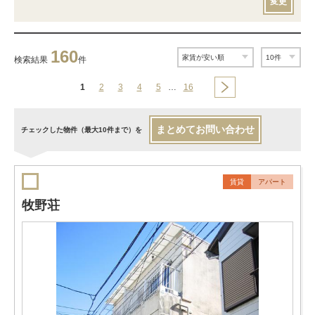
変更
160
検索結果
件
1
2
3
4
5
…
16
まとめてお問い合わせ
チェックした物件（最大10件まで）を
賃貸
アパート
牧野荘