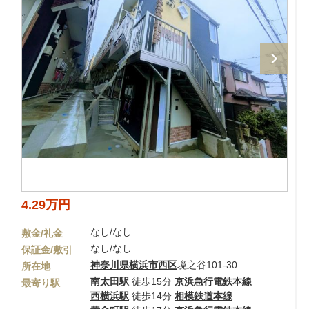
4.29万円
なし/なし
敷金/礼金
なし/なし
保証金/敷引
神奈川県
横浜市西区
境之谷101-30
所在地
南太田駅
徒歩15分
京浜急行電鉄本線
最寄り駅
西横浜駅
徒歩14分
相模鉄道本線