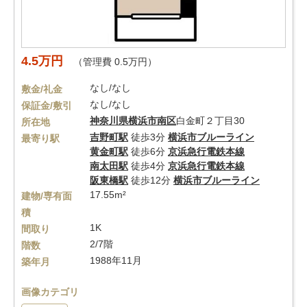
4.5万円
（管理費 0.5万円）
なし/なし
敷金/礼金
なし/なし
保証金/敷引
神奈川県
横浜市南区
白金町２丁目30
所在地
吉野町駅
徒歩3分
横浜市ブルーライン
最寄り駅
黄金町駅
徒歩6分
京浜急行電鉄本線
南太田駅
徒歩4分
京浜急行電鉄本線
阪東橋駅
徒歩12分
横浜市ブルーライン
17.55m²
建物/専有面
積
1K
間取り
2/7階
階数
1988年11月
築年月
画像カテゴリ