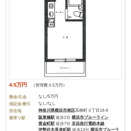
4.5万円
（管理費 0.5万円）
なし/5万円
敷金/礼金
なし/なし
保証金/敷引
神奈川県
横浜市南区
高根町３丁目18-8
所在地
阪東橋駅
徒歩2分
横浜市ブルーライン
最寄り駅
黄金町駅
徒歩7分
京浜急行電鉄本線
伊勢佐木長者町駅
徒歩13分
横浜市ブルーラ