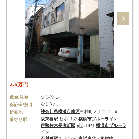
3.5万円
なし/なし
敷金/礼金
なし/なし
保証金/敷引
神奈川県
横浜市南区
中村町２丁目121-6
所在地
阪東橋駅
徒歩11分
横浜市ブルーライン
最寄り駅
伊勢佐木長者町駅
徒歩14分
横浜市ブルーラ
イン
石川町駅
徒歩17分
京浜東北・根岸線