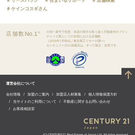
リースバック
住まいるサポート
店舗検索
ケインコスギさん
※同一屋号で売買・賃貸の両方を取り扱う不動産仲介フラン
No.1
店舗数
※
チャイズ業としての全国における店舗数
（2026年7月時点／東京商工リサーチ調べ）
センチュリー21の加盟店は、すべて独立・自営です。
運営会社について
会社情報
加盟のご案内
加盟店人材募集
個人情報保護方針
当サイトのご利用について
不動産に関するお問い合わせ
お客様相談室
(C) CENTURY21 Real Estate of Japan Ltd. All rights reserved.