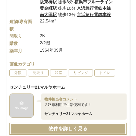
阪東橋駅
徒歩8分
横浜市ブルーライン
黄金町駅
徒歩10分
京浜急行電鉄本線
南太田駅
徒歩13分
京浜急行電鉄本線
22.54m²
建物/専有面
積
2K
間取り
2/2階
階数
1964年09月
築年月
画像カテゴリ
外観
間取り
和室
リビング
トイレ
センチュリー21マルヤホーム
物件担当者コメント
２路線利用で生活便利です！
センチュリー21マルヤホーム
物件を詳しく見る