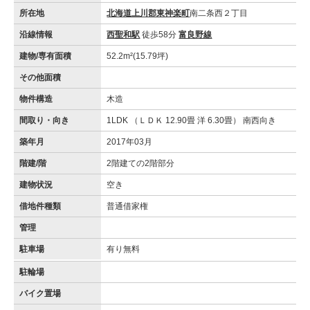
所在地
北海道上川郡東神楽町
南二条西２丁目
沿線情報
西聖和駅
徒歩58分
富良野線
建物/専有面積
52.2m²(15.79坪)
その他面積
物件構造
木造
間取り・向き
1LDK （ＬＤＫ 12.90畳 洋 6.30畳） 南西向き
築年月
2017年03月
階建/階
2階建ての2階部分
建物状況
空き
借地件種類
普通借家権
管理
駐車場
有り無料
駐輪場
バイク置場