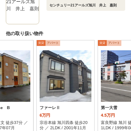
センチュリー21アールズ旭川 井上 嘉則
他の取り扱い物件
賃貸
アパート
賃貸
アパート
ne B
ファーレⅡ
第一大雪
6万円
4.5万円
文 徒歩37分 ／
宗谷本線 旭川四条 徒歩20
富良野線 旭川 徒
007年07月
分 ／ 2LDK / 2001年11月
1LDK / 1999年