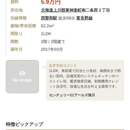
5.9万円
賃料
所在地
北海道上川郡東神楽町
南二条西２丁目
沿線情報
西聖和駅
徒歩58分
富良野線
建物/専有面積
52.2m²
間取り
1LDK
階数
2階 / 2階建て
築年月
2017年03月
おすすめコメント
1LDK、角部屋で日当たり良好。南西向きで明
るい室内。設備充実のシステムキッチンやバ
ストイレ別、暖房便座完備。初期費用クレジ
ット決済可。快適な生活を叶える環境です。
センチュリー21アールズ旭川
特徴ピックアップ