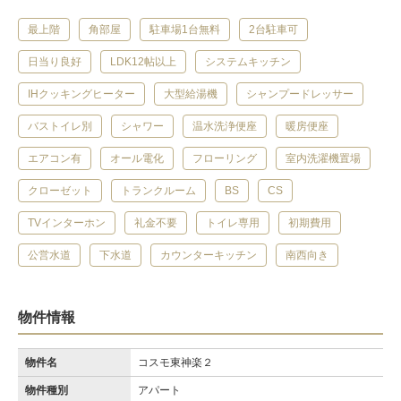
最上階
角部屋
駐車場1台無料
2台駐車可
日当り良好
LDK12帖以上
システムキッチン
IHクッキングヒーター
大型給湯機
シャンプードレッサー
バストイレ別
シャワー
温水洗浄便座
暖房便座
エアコン有
オール電化
フローリング
室内洗濯機置場
クローゼット
トランクルーム
BS
CS
TVインターホン
礼金不要
トイレ専用
初期費用
公営水道
下水道
カウンターキッチン
南西向き
物件情報
物件名
コスモ東神楽２
物件種別
アパート