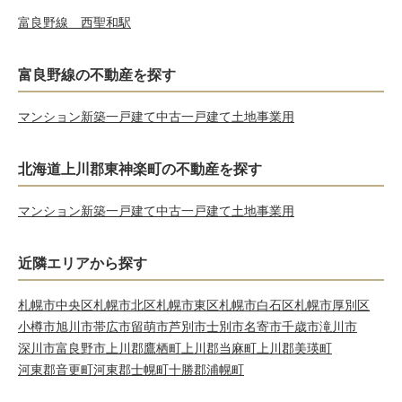
富良野線 西聖和駅
富良野線の不動産を探す
マンション
新築一戸建て
中古一戸建て
土地
事業用
北海道上川郡東神楽町の不動産を探す
マンション
新築一戸建て
中古一戸建て
土地
事業用
近隣エリアから探す
札幌市中央区
札幌市北区
札幌市東区
札幌市白石区
札幌市厚別区
小樽市
旭川市
帯広市
留萌市
芦別市
士別市
名寄市
千歳市
滝川市
深川市
富良野市
上川郡鷹栖町
上川郡当麻町
上川郡美瑛町
河東郡音更町
河東郡士幌町
十勝郡浦幌町