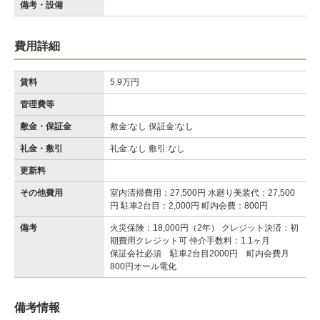
備考・設備
費用詳細
賃料
5.9万円
管理費等
敷金・保証金
敷金:なし 保証金:なし
礼金・敷引
礼金:なし 敷引:なし
更新料
その他費用
室内清掃費用：27,500円 水廻り美装代：27,500
円 駐車2台目：2,000円 町内会費：800円
備考
火災保険：18,000円（2年） クレジット決済：初
期費用クレジット可 仲介手数料：1.1ヶ月
保証会社必須 駐車2台目2000円 町内会費月
800円オール電化
備考情報