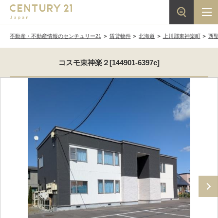
不動産・不動産情報のセンチュリー21
賃貸物件
北海道
上川郡東神楽町
西
コスモ東神楽２[144901-6397c]