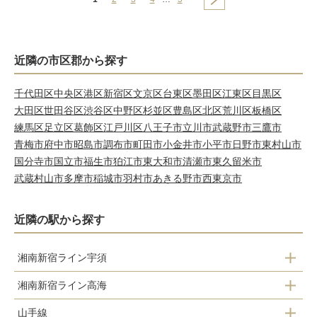
近隣の市区郡から探す
千代田区
中央区
港区
新宿区
文京区
台東区
墨田区
江東区
目黒区
大田区
世田谷区
渋谷区
中野区
杉並区
豊島区
北区
荒川区
板橋区
練馬区
足立区
葛飾区
江戸川区
八王子市
立川市
武蔵野市
三鷹市
青梅市
府中市
昭島市
調布市
町田市
小金井市
小平市
日野市
東村山市
国分寺市
国立市
福生市
狛江市
東大和市
清瀬市
東久留米市
武蔵村山市
多摩市
稲城市
羽村市
あきる野市
西東京市
近隣の駅から探す
湘南新宿ライン宇須
湘南新宿ライン高海
新宿
山手線
新宿