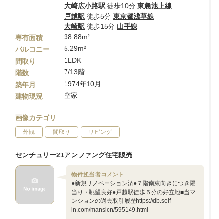
大崎広小路駅
徒歩10分
東急池上線
戸越駅
徒歩5分
東京都浅草線
大崎駅
徒歩15分
山手線
38.88m²
専有面積
5.29m²
バルコニー
1LDK
間取り
7/13階
階数
1974年10月
築年月
空家
建物現況
画像カテゴリ
外観
間取り
リビング
センチュリー21アンファング住宅販売
物件担当者コメント
●新規リノベーション済●７階南東向きにつき陽
当り・眺望良好●戸越駅徒歩５分の好立地■当マ
ンションの過去取引履歴https://db.self-
in.com/mansion/595149.html