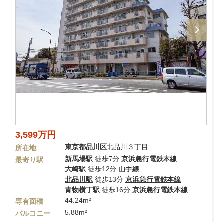
3,599万円
東京都
品川区
北品川３丁目
所在地
新馬場駅
徒歩7分
京浜急行電鉄本線
最寄り駅
大崎駅
徒歩12分
山手線
北品川駅
徒歩13分
京浜急行電鉄本線
青物横丁駅
徒歩16分
京浜急行電鉄本線
44.24m²
専有面積
5.88m²
バルコニー