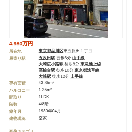
4,980万円
東京都
品川区
東五反田１丁目
所在地
五反田駅
徒歩3分
山手線
最寄り駅
大崎広小路駅
徒歩8分
東急池上線
高輪台駅
徒歩10分
東京都浅草線
大崎駅
徒歩12分
山手線
43.35m²
専有面積
1.25m²
バルコニー
1LDK
間取り
4/8階
階数
1980年04月
築年月
空家
建物現況
画像カテゴリ