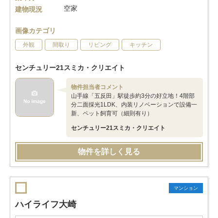
空家
建物現況
画像カテゴリ
外観
間取り
リビング
キッチン
センチュリー21スミカ・クリエイト
物件担当者コメント
山手線「五反田」駅徒歩約3分の好立地！4階部
分二面採光1LDK、内装リノベーションで設備一
新、ペット飼育可（細則有り）
センチュリー21スミカ・クリエイト
物件を詳しく見る
マンション
ハイライフ大崎