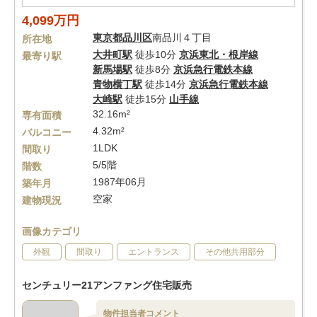
4,099万円
東京都
品川区
南品川４丁目
所在地
大井町駅
徒歩10分
京浜東北・根岸線
最寄り駅
新馬場駅
徒歩8分
京浜急行電鉄本線
青物横丁駅
徒歩14分
京浜急行電鉄本線
大崎駅
徒歩15分
山手線
32.16m²
専有面積
4.32m²
バルコニー
1LDK
間取り
5/5階
階数
1987年06月
築年月
空家
建物現況
画像カテゴリ
外観
間取り
エントランス
その他共用部分
センチュリー21アンファング住宅販売
物件担当者コメント