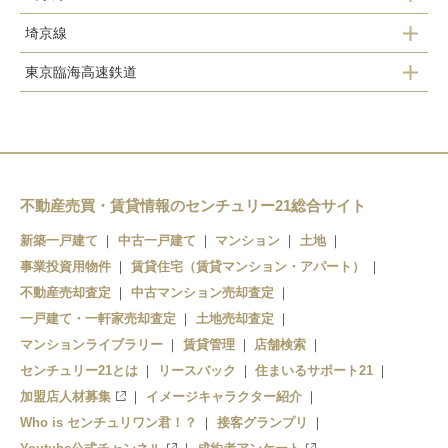
渋谷
埼京線
田町
渋谷
恵比寿
東京臨海高速鉄道
西大井
大崎
高輪ゲートウェイ
恵比寿
大崎
西大井
天王洲アイル
大崎
品川
恵比寿
大崎
品川シーサイド
渋谷
五反田
大井町
不動産売買・賃貸情報のセンチュリー21総合サイト
新宿
大崎
目黒
新築一戸建て
中古一戸建て
マンション
土地
事業投資用物件
賃貸住宅（賃貸マンション・アパート）
恵比寿
不動産売却査定
中古マンション売却査定
一戸建て・一軒家売却査定
土地売却査定
マンションライブラリー
賃貸管理
店舗検索
センチュリー21とは
リースバック
住まいるサポート21
加盟店人材募集
イメージキャラクター紹介
Who is センチュリワン君！？
接客グランプリ