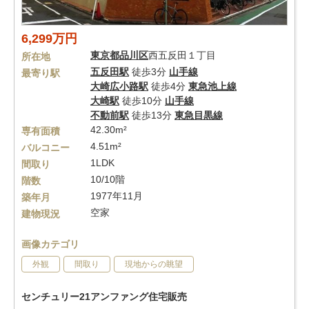
6,299万円
東京都
品川区
西五反田１丁目
所在地
五反田駅
徒歩3分
山手線
最寄り駅
大崎広小路駅
徒歩4分
東急池上線
大崎駅
徒歩10分
山手線
不動前駅
徒歩13分
東急目黒線
42.30m²
専有面積
4.51m²
バルコニー
1LDK
間取り
10/10階
階数
1977年11月
築年月
空家
建物現況
画像カテゴリ
外観
間取り
現地からの眺望
センチュリー21アンファング住宅販売