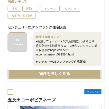
画像カテゴリ
外観
間取り
キッチン
リビング
洗面台・洗面所
センチュリー21アンファング住宅販売
物件担当者コメント
●新規リフォーム済●３方角部屋につき陽当り・
通風良好●収納豊富なＷＩＣ■当マンションの過
去取引履歴https://db.self-
in.com/mansion/591594.html
センチュリー21アンファング住宅販売
物件を詳しく見る
マンション
五反田コーポビアネーズ