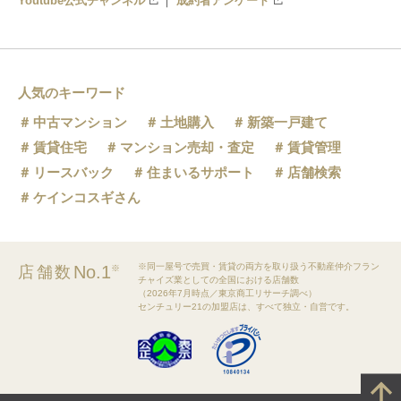
Youtube公式チャンネル
成約者アンケート
人気のキーワード
中古マンション
土地購入
新築一戸建て
賃貸住宅
マンション売却・査定
賃貸管理
リースバック
住まいるサポート
店舗検索
ケインコスギさん
※同一屋号で売買・賃貸の両方を取り扱う不動産仲介フラン
No.1
店舗数
※
チャイズ業としての全国における店舗数
（2026年7月時点／東京商工リサーチ調べ）
センチュリー21の加盟店は、すべて独立・自営です。