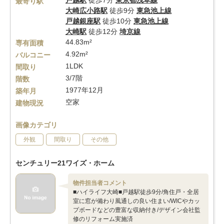
戸越駅
徒歩7分
東京都浅草線
最寄り駅
大崎広小路駅
徒歩9分
東急池上線
戸越銀座駅
徒歩10分
東急池上線
大崎駅
徒歩12分
埼京線
44.83m²
専有面積
4.92m²
バルコニー
1LDK
間取り
3/7階
階数
1977年12月
築年月
空家
建物現況
画像カテゴリ
外観
間取り
その他
センチュリー21ワイズ・ホーム
物件担当者コメント
■ハイライフ大崎■戸越駅徒歩9分/角住戸・全居
室に窓が備わり風通しの良い住まい/WICやカッ
プボードなどの豊富な収納付き/デザイン会社監
修のリフォーム実施済