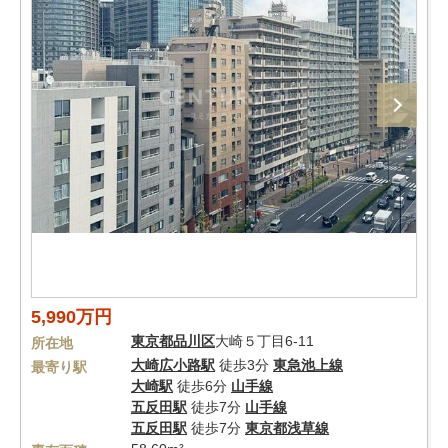
5,990万円
東京都
品川区
大崎５丁目6-11
所在地
大崎広小路駅
徒歩3分
東急池上線
最寄り駅
大崎駅
徒歩6分
山手線
五反田駅
徒歩7分
山手線
五反田駅
徒歩7分
東京都浅草線