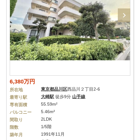
6,380万円
東京都
品川区
西品川２丁目2-6
所在地
大崎駅
徒歩9分
山手線
最寄り駅
55.59m²
専有面積
5.46m²
バルコニー
2LDK
間取り
1/5階
階数
1991年11月
築年月