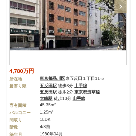
4,780万円
東京都
品川区
東五反田１丁目11-5
所在地
五反田駅
徒歩3分
山手線
最寄り駅
五反田駅
徒歩2分
東京都浅草線
大崎駅
徒歩13分
山手線
45.35m²
専有面積
1.25m²
バルコニー
1LDK
間取り
4/8階
階数
1980年04月
築年月