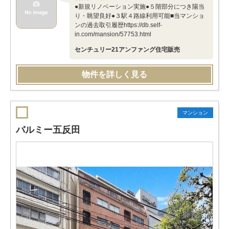
●新規リノベーション実施●５階部分につき陽当
り・眺望良好●３駅４路線利用可能■当マンショ
ンの過去取引履歴https://db.self-
in.com/mansion/57753.html
センチュリー21アンファング住宅販売
物件を詳しく見る
マンション
バルミー五反田