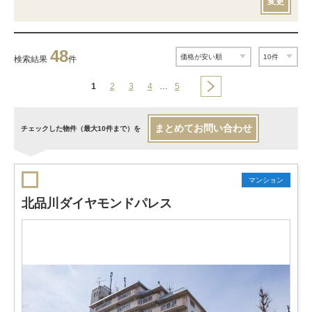
変更
48
検索結果
件
1
2
3
4
…
5
まとめてお問い合わせ
チェックした物件（最大10件まで）を
マンション
北品川ダイヤモンドパレス