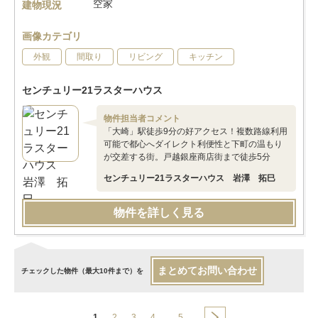
空家
建物現況
画像カテゴリ
外観
間取り
リビング
キッチン
センチュリー21ラスターハウス
物件担当者コメント
「大崎」駅徒歩9分の好アクセス！複数路線利用
可能で都心へダイレクト利便性と下町の温もり
が交差する街。戸越銀座商店街まで徒歩5分
センチュリー21ラスターハウス 岩澤 拓巳
物件を詳しく見る
まとめてお問い合わせ
チェックした物件（最大10件まで）を
1
2
3
4
…
5