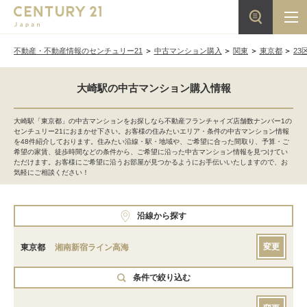
不動産・不動産情報のセンチュリー21
中古マンション購入
関東
東京都
23
大崎駅の中古マンション購入情報
大崎駅「東京都」の中古マンションをお探しなら不動産フランチャイズ店舗数ナンバー1の
センチュリー21におまかせ下さい。お客様の住みたいエリア・条件の中古マンション情報
を48件紹介しております。住みたい沿線・駅・地域や、ご希望に合った間取り、予算・ご
希望の家賃、徒歩時間などの条件から、ご希望に沿った中古マンション情報を見つけてい
ただけます。お客様にご希望に沿うお部屋が見つかるようにお手伝いいたしますので、お
気軽にご相談ください！
沿線から探す
変更
東京都
湘南新宿ライン高海
条件で絞り込む