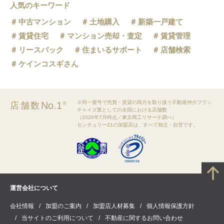
人気のキーワード
中古マンション
土地購入
新築一戸建て
賃貸住宅
マンション売却・査定
賃貸管理
リースバック
住まいるサポート
店舗検索
ケインコスギさん
※同一屋号で売買・賃貸の両方を取り扱う不動産仲介フラン
No.1
店舗数
※
チャイズ業としての全国における店舗数
（2026年7月時点／東京商工リサーチ調べ）
センチュリー21の加盟店は、すべて独立・自営です。
運営会社について
会社情報
加盟のご案内
加盟店人材募集
個人情報保護方針
当サイトのご利用について
不動産に関するお問い合わせ