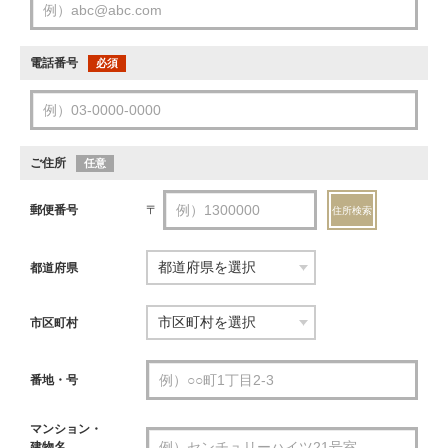
電話番号
必須
ご住所
任意
郵便番号
〒
住所検索
都道府県
市区町村
番地・号
マンション・
建物名