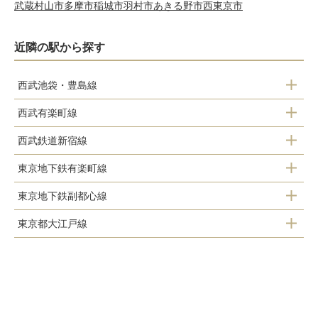
武蔵村山市
多摩市
稲城市
羽村市
あきる野市
西東京市
近隣の駅から探す
西武池袋・豊島線
西武有楽町線
江古田駅
西武鉄道新宿線
小竹向原駅
桜台駅
東京地下鉄有楽町線
上石神井駅
新桜台駅
練馬駅
東京地下鉄副都心線
地下鉄赤塚駅
武蔵関駅
練馬駅
豊島園駅
東京都大江戸線
地下鉄赤塚駅
平和台駅
中村橋駅
練馬駅
平和台駅
氷川台駅
富士見台駅
豊島園駅
氷川台駅
小竹向原駅
練馬高野台駅
練馬春日町駅
小竹向原駅