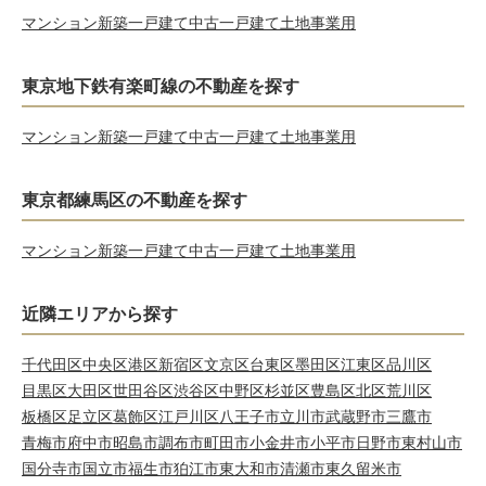
マンション
新築一戸建て
中古一戸建て
土地
事業用
東京地下鉄有楽町線の不動産を探す
マンション
新築一戸建て
中古一戸建て
土地
事業用
東京都練馬区の不動産を探す
マンション
新築一戸建て
中古一戸建て
土地
事業用
近隣エリアから探す
千代田区
中央区
港区
新宿区
文京区
台東区
墨田区
江東区
品川区
目黒区
大田区
世田谷区
渋谷区
中野区
杉並区
豊島区
北区
荒川区
板橋区
足立区
葛飾区
江戸川区
八王子市
立川市
武蔵野市
三鷹市
青梅市
府中市
昭島市
調布市
町田市
小金井市
小平市
日野市
東村山市
国分寺市
国立市
福生市
狛江市
東大和市
清瀬市
東久留米市