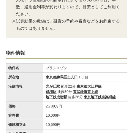
数、適用金利等が変わりますので、目安としてご利用く
ださい。
※試算結果の数値は、融資の予約や審査などをお約束する
ものではありません。
物件情報
物件名
ブランメゾン
所在地
東京都練馬区
土支田１丁目
沿線情報
光が丘駅
徒歩22分
東京都大江戸線
成増駅
徒歩30分
東武鉄道東上線
地下鉄成増駅
徒歩26分
東京地下鉄有楽町線
価格
2,780万円
管理費
10,000円
修繕積立金
10,690円