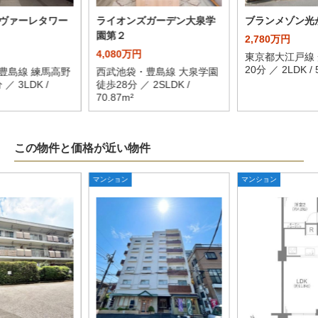
ヴァーレタワー
ライオンズガーデン大泉学
ブランメゾン光
園第２
2,780万円
4,080万円
東京都大江戸線 
20分 ／ 2LDK / 
豊島線 練馬高野
西武池袋・豊島線 大泉学園
／ 3LDK /
徒歩28分 ／ 2SLDK /
70.87m²
この物件と価格が近い物件
マンション
マンション