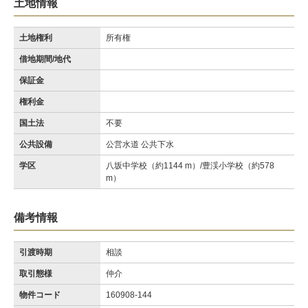
土地情報
土地権利
所有権
借地期間/地代
保証金
権利金
国土法
不要
公共設備
公営水道 公共下水
学区
八坂中学校（約1144 m）/豊渓小学校（約578
m）
備考情報
引渡時期
相談
取引態様
仲介
物件コード
160908-144