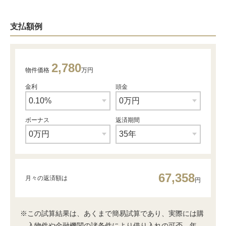
支払額例
2,780
物件価格
万円
金利
頭金
ボーナス
返済期間
67,358
月々の返済額は
円
※この試算結果は、あくまで簡易試算であり、実際には購
入物件や金融機関の諸条件により借り入れの可否、年