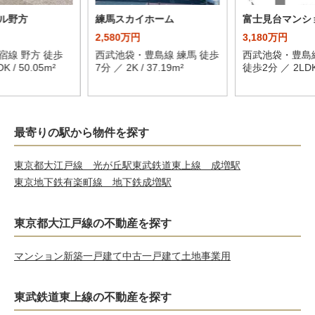
ル野方
練馬スカイホーム
富士見台マンシ
2,580万円
3,180万円
宿線 野方 徒歩
西武池袋・豊島線 練馬 徒歩
西武池袋・豊島
K / 50.05m²
7分 ／ 2K / 37.19m²
徒歩2分 ／ 2LDK 
最寄りの駅から物件を探す
東京都大江戸線 光が丘駅
東武鉄道東上線 成増駅
東京地下鉄有楽町線 地下鉄成増駅
東京都大江戸線の不動産を探す
マンション
新築一戸建て
中古一戸建て
土地
事業用
東武鉄道東上線の不動産を探す