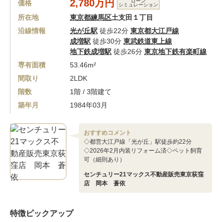
2,780万円
ローン
価格
シミュレーション
所在地
東京都練馬区
土支田１丁目
沿線情報
光が丘駅
徒歩22分
東京都大江戸線
成増駅
徒歩30分
東武鉄道東上線
地下鉄成増駅
徒歩26分
東京地下鉄有楽町線
専有面積
53.46m²
間取り
2LDK
階数
1階 / 3階建て
築年月
1984年03月
おすすめコメント
◇都営大江戸線「光が丘」駅徒歩約22分
◇2026年2月内装リフォーム済◇ペット飼育
可（細則あり）
センチュリー21マックス不動産販売東京荻窪
店 岡本 蒼依
特徴ピックアップ