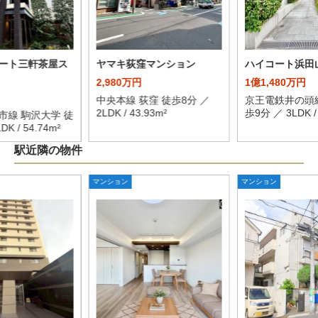
ート三軒茶屋ス
ヤマキ荻窪マンション
ハイコート浜田
2,980万円
1億1,480万円
中央本線 荻窪 徒歩8分 ／
京王電鉄井の頭線
2LDK / 43.93m²
歩9分 ／ 3LDK / 
市線 駒沢大学 徒
K / 54.74m²
駅近隣の物件
マンション
マンション