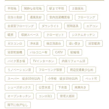
平坦地
閑静な住宅地
駅まで平坦
２面採光
日当り良好
通風良好
室内洗濯機置場
フローリング
全居室フローリング
ダウンライト
照明器具
エアコン
暖房
収納スペース
クローゼット
システムキッチン
ガスコンロ
浄水器
独立洗面台
追い焚き
浴室暖房
浴室乾燥機
バルコニー有
CATV
駐輪場
バイク置き場
TVインターホン
内装リフォーム済
リノベーション済
フローリング張替
周辺交通量少なめ
スーパー 徒歩10分以内
小学校 徒歩10分以内
ペット可
シューズボックス
公営水道
下水道
南東向き
オープンキッチン
コンロ3口
管理人巡回
階下に住戸なし