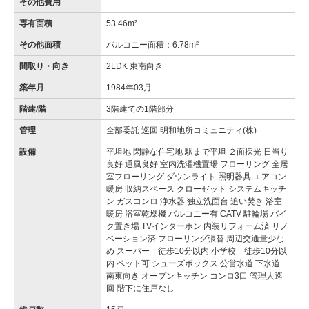
その他費用
専有面積
53.46m²
その他面積
バルコニー面積：6.78m²
間取り・向き
2LDK 東南向き
築年月
1984年03月
階建/階
3階建ての1階部分
管理
全部委託 巡回 明和地所コミュニティ(株)
設備
平坦地 閑静な住宅地 駅まで平坦 ２面採光 日当り
良好 通風良好 室内洗濯機置場 フローリング 全居
室フローリング ダウンライト 照明器具 エアコン
暖房 収納スペース クローゼット システムキッチ
ン ガスコンロ 浄水器 独立洗面台 追い焚き 浴室
暖房 浴室乾燥機 バルコニー有 CATV 駐輪場 バイ
ク置き場 TVインターホン 内装リフォーム済 リノ
ベーション済 フローリング張替 周辺交通量少な
め スーパー 徒歩10分以内 小学校 徒歩10分以
内 ペット可 シューズボックス 公営水道 下水道
南東向き オープンキッチン コンロ3口 管理人巡
回 階下に住戸なし