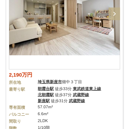
2,190万円
埼玉県
新座市
畑中３丁目
所在地
朝霞台駅
徒歩33分
東武鉄道東上線
最寄り駅
北朝霞駅
徒歩37分
武蔵野線
新座駅
徒歩31分
武蔵野線
57.07m²
専有面積
6.6m²
バルコニー
2LDK
間取り
1/10階
階数