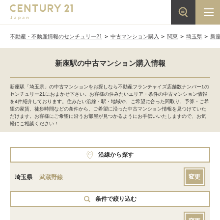
不動産・不動産情報のセンチュリー21
中古マンション購入
関東
埼玉県
新
新座駅の中古マンション購入情報
新座駅「埼玉県」の中古マンションをお探しなら不動産フランチャイズ店舗数ナンバー1の
センチュリー21におまかせ下さい。お客様の住みたいエリア・条件の中古マンション情報
を4件紹介しております。住みたい沿線・駅・地域や、ご希望に合った間取り、予算・ご希
望の家賃、徒歩時間などの条件から、ご希望に沿った中古マンション情報を見つけていた
だけます。お客様にご希望に沿うお部屋が見つかるようにお手伝いいたしますので、お気
軽にご相談ください！
沿線から探す
変更
埼玉県
武蔵野線
条件で絞り込む