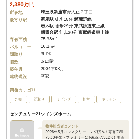
2,380万円
埼玉県
新座市
野火止７丁目
所在地
新座駅
徒歩15分
武蔵野線
最寄り駅
志木駅
徒歩29分
東武鉄道東上線
朝霞台駅
徒歩30分
東武鉄道東上線
75.33m²
専有面積
16.2m²
バルコニー
3LDK
間取り
3/10階
階数
2004年08月
築年月
空家
建物現況
画像カテゴリ
外観
間取り
リビング
和室
キッチン
センチュリー21ウインズホーム
物件担当者コメント
2026年5月ハウスクリーニング済み！専有面積
75.33平米・ファミリーにお勧めの3LDK！南西