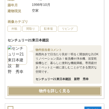
1998年10月
築年月
空家
建物現況
画像カテゴリ
外観
間取り
駐車場
リビング
センチュリー21東日本建設
物件担当者コメント
南西向きで日当たり良好！明るく開放的な2LDK
リノベーション済み！食洗機や浄水機、浴室乾
燥機など、暮らしに便利な機能満載。専用庭付
き！ペットと一緒に楽しむことができる贅沢な
空間です。
センチュリー21東日本建設 新野 秀幸
物件を詳しく見る