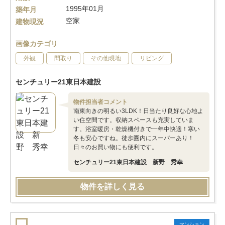
1995年01月
築年月
空家
建物現況
画像カテゴリ
外観
間取り
その他現地
リビング
センチュリー21東日本建設
物件担当者コメント
南東向きの明るい3LDK！日当たり良好な心地よ
い住空間です。収納スペースも充実していま
す。浴室暖房・乾燥機付きで一年中快適！寒い
冬も安心ですね。徒歩圏内にスーパーあり！
日々のお買い物にも便利です。
センチュリー21東日本建設 新野 秀幸
物件を詳しく見る
マンション