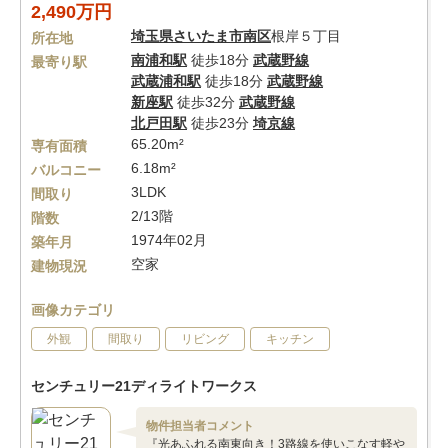
2,490万円
埼玉県
さいたま市南区
根岸５丁目
所在地
南浦和駅
徒歩18分
武蔵野線
最寄り駅
武蔵浦和駅
徒歩18分
武蔵野線
新座駅
徒歩32分
武蔵野線
北戸田駅
徒歩23分
埼京線
65.20m²
専有面積
6.18m²
バルコニー
3LDK
間取り
2/13階
階数
1974年02月
築年月
空家
建物現況
画像カテゴリ
外観
間取り
リビング
キッチン
センチュリー21ディライトワークス
物件担当者コメント
『光あふれる南東向き！3路線を使いこなす軽や