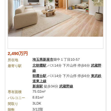
2,490万円
埼玉県
新座市
畑中１丁目10-57
所在地
北朝霞駅
バス14分 下片山停 停歩6分
武蔵野
最寄り駅
線
朝霞台駅
バス14分 下片山停 停歩6分
東武鉄
道東上線
新座駅
徒歩34分
武蔵野線
75.02m²
専有面積
8.81m²
バルコニー
3LDK
間取り
3/12階
階数