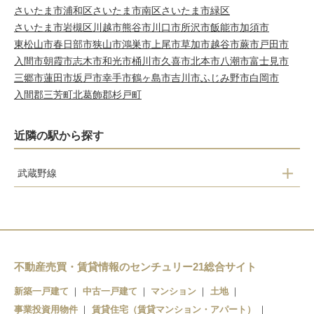
さいたま市浦和区
さいたま市南区
さいたま市緑区
さいたま市岩槻区
川越市
熊谷市
川口市
所沢市
飯能市
加須市
東松山市
春日部市
狭山市
鴻巣市
上尾市
草加市
越谷市
蕨市
戸田市
入間市
朝霞市
志木市
和光市
桶川市
久喜市
北本市
八潮市
富士見市
三郷市
蓮田市
坂戸市
幸手市
鶴ヶ島市
吉川市
ふじみ野市
白岡市
入間郡三芳町
北葛飾郡杉戸町
近隣の駅から探す
武蔵野線
吉川
吉川美南
新三郷
三郷
不動産売買・賃貸情報のセンチュリー21総合サイト
新築一戸建て
中古一戸建て
マンション
土地
事業投資用物件
賃貸住宅（賃貸マンション・アパート）