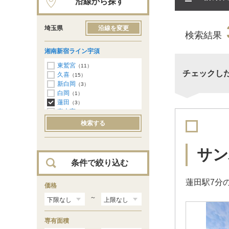
沿線から探す
埼玉県
沿線を変更
検索結果
湘南新宿ライン宇須
東鷲宮
（11）
チェックし
久喜
（15）
新白岡
（3）
白岡
（1）
蓮田
（3）
東大宮
（1）
土呂
（1）
検索する
大宮
（16）
浦和
（17）
サン
条件で絞り込む
蓮田駅7分
価格
～
専有面積