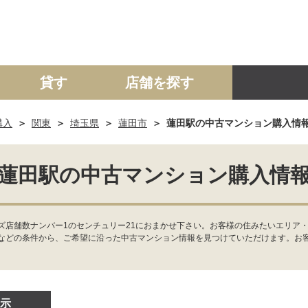
貸す
店舗を探す
購入
関東
埼玉県
蓮田市
蓮田駅の中古マンション購入情
建て
マンション
土地
事業投資用
蓮田駅の中古マンション購入情
ズ店舗数ナンバー1のセンチュリー21におまかせ下さい。お客様の住みたいエリア
などの条件から、ご希望に沿った中古マンション情報を見つけていただけます。お
示