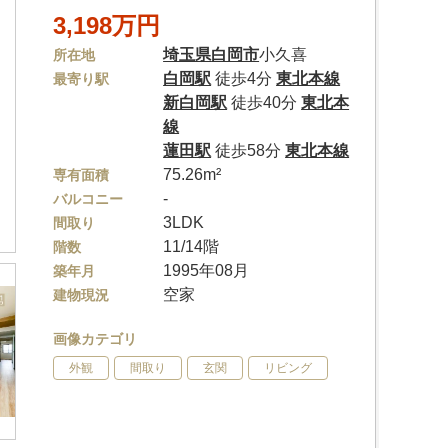
3,198万円
埼玉県
白岡市
小久喜
所在地
白岡駅
徒歩4分
東北本線
最寄り駅
新白岡駅
徒歩40分
東北本
線
蓮田駅
徒歩58分
東北本線
75.26m²
専有面積
-
バルコニー
3LDK
間取り
11/14階
階数
1995年08月
築年月
空家
建物現況
画像カテゴリ
外観
間取り
玄関
リビング