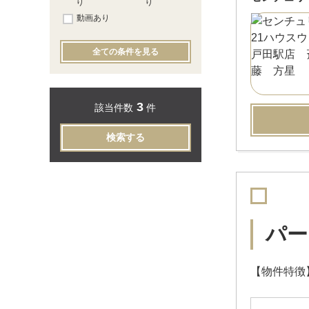
り
り
動画あり
全ての条件を見る
3
該当件数
件
検索する
パー
【物件特徴