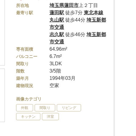
埼玉県
蓮田市
上２丁目
所在地
蓮田駅
徒歩7分
東北本線
最寄り駅
丸山駅
徒歩44分
埼玉新都
市交通
志久駅
徒歩46分
埼玉新都
市交通
64.96m²
専有面積
6.7m²
バルコニー
3LDK
間取り
3/5階
階数
1994年03月
築年月
空家
建物現況
画像カテゴリ
外観
間取り
リビング
キッチン
洋室