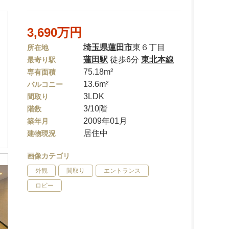
3,690万円
埼玉県
蓮田市
東６丁目
所在地
蓮田駅
徒歩6分
東北本線
最寄り駅
75.18m²
専有面積
13.6m²
バルコニー
3LDK
間取り
3/10階
階数
2009年01月
築年月
居住中
建物現況
画像カテゴリ
外観
間取り
エントランス
ロビー