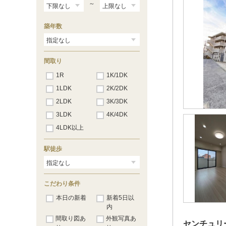
～
築年数
間取り
1R
1K/1DK
1LDK
2K/2DK
2LDK
3K/3DK
3LDK
4K/4DK
4LDK以上
駅徒歩
こだわり条件
本日の新着
新着5日以
内
間取り図あ
外観写真あ
センチュリ