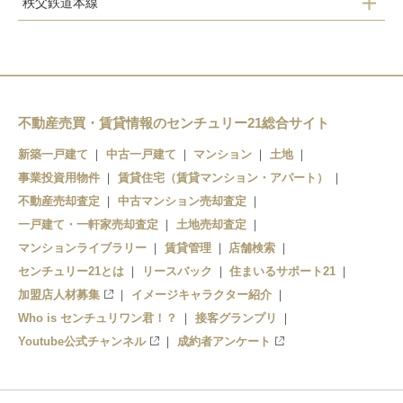
秩父鉄道本線
岡部駅
岡部駅
明戸駅
深谷駅
武川駅
永田駅
不動産売買・賃貸情報のセンチュリー21総合サイト
新築一戸建て
中古一戸建て
マンション
土地
ふかや花園駅
事業投資用物件
賃貸住宅（賃貸マンション・アパート）
小前田駅
不動産売却査定
中古マンション売却査定
一戸建て・一軒家売却査定
土地売却査定
マンションライブラリー
賃貸管理
店舗検索
センチュリー21とは
リースバック
住まいるサポート21
加盟店人材募集
イメージキャラクター紹介
Who is センチュリワン君！？
接客グランプリ
Youtube公式チャンネル
成約者アンケート