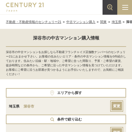
不動産・不動産情報のセンチュリー21
中古マンション購入
関東
埼玉県
深
深谷市の中古マンション購入情報
深谷市の中古マンションをお探しなら不動産フランチャイズ店舗数ナンバー1のセンチュリ
ー21におまかせ下さい。お客様の住みたいエリア・条件の中古マンション情報を0件紹介し
ております。住みたい沿線・駅・地域や、ご希望に合った間取り、予算・ご希望の家賃、
徒歩時間などの条件から、ご希望に沿った中古マンション情報を見つけていただけます。
お客様にご希望に沿うお部屋が見つかるようにお手伝いいたしますので、お気軽にご相談
ください！
エリアから探す
変更
埼玉県
深谷市
条件で絞り込む