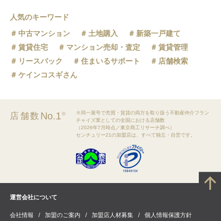
人気のキーワード
中古マンション
土地購入
新築一戸建て
賃貸住宅
マンション売却・査定
賃貸管理
リースバック
住まいるサポート
店舗検索
ケインコスギさん
※同一屋号で売買・賃貸の両方を取り扱う不動産仲介フラン
No.1
店舗数
※
チャイズ業としての全国における店舗数
（2026年7月時点／東京商工リサーチ調べ）
センチュリー21の加盟店は、すべて独立・自営です。
運営会社について
会社情報
加盟のご案内
加盟店人材募集
個人情報保護方針