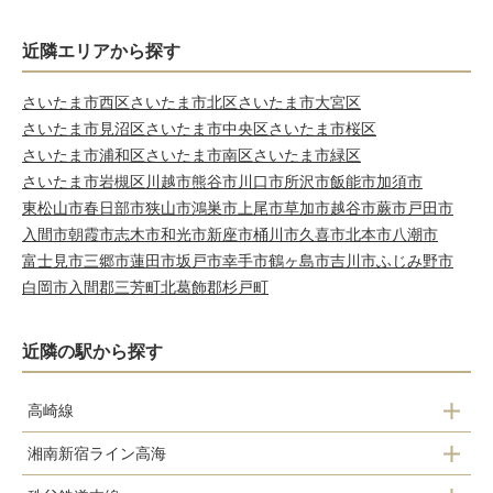
近隣エリアから探す
さいたま市西区
さいたま市北区
さいたま市大宮区
さいたま市見沼区
さいたま市中央区
さいたま市桜区
さいたま市浦和区
さいたま市南区
さいたま市緑区
さいたま市岩槻区
川越市
熊谷市
川口市
所沢市
飯能市
加須市
東松山市
春日部市
狭山市
鴻巣市
上尾市
草加市
越谷市
蕨市
戸田市
入間市
朝霞市
志木市
和光市
新座市
桶川市
久喜市
北本市
八潮市
富士見市
三郷市
蓮田市
坂戸市
幸手市
鶴ヶ島市
吉川市
ふじみ野市
白岡市
入間郡三芳町
北葛飾郡杉戸町
近隣の駅から探す
高崎線
湘南新宿ライン高海
深谷駅