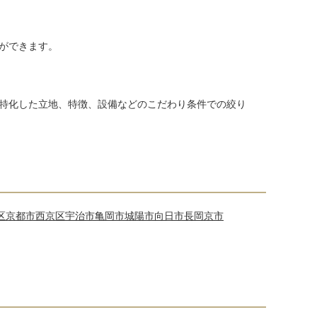
ができます。
特化した立地、特徴、設備などのこだわり条件での絞り
区
京都市西京区
宇治市
亀岡市
城陽市
向日市
長岡京市