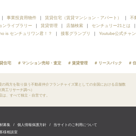
事業投資用物件
賃貸住宅（賃貸マンション・アパート）
不
ョンライブラリー
賃貸管理
店舗検索
センチュリー21とは
ho is センチュリワン君！？
接客グランプリ
Youtube公式チャ
貸住宅
マンション売却・査定
賃貸管理
リースバック
貸の両方を取り扱う不動産仲介フランチャイズ業としての全国における店舗数
東京商工リサーチ調べ）
盟店は、すべて独立・自営です。
材募集
個人情報保護方針
当サイトのご利用について
客様相談室