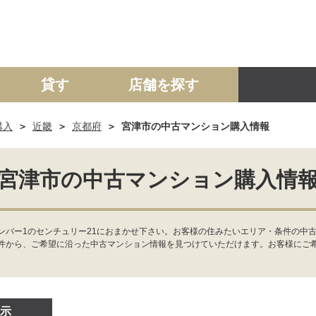
貸す
店舗を探す
購入
近畿
京都府
宮津市の中古マンション購入情報
建て
マンション
土地
事業投資用
宮津市の中古マンション購入情
ンバー1のセンチュリー21におまかせ下さい。お客様の住みたいエリア・条件の中
件から、ご希望に沿った中古マンション情報を見つけていただけます。お客様にご
示