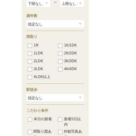
～
築年数
間取り
1R
1K/1DK
1LDK
2K/2DK
2LDK
3K/3DK
3LDK
4K/4DK
4LDK以上
駅徒歩
こだわり条件
本日の新着
新着5日以
内
間取り図あ
外観写真あ