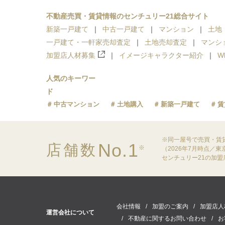
不動産売買・賃貸情報のセンチュリー21総合サイト
新築一戸建て
中古一戸建て
マンション
土地
一戸建て・一軒家売却査定
土地売却査定
マンシ
加盟店人材募集
イメージキャラクター紹介
W
人気のキーワー
ド
中古マンション
土地購入
新築一戸建て
賃
※同一屋号で売買・賃
No.1
店舗数
※
（2026年7月時点／
センチュリー21の加
会社情報
加盟のご案内
加盟店人
運営会社について
不動産に関するお問い合わせ
お