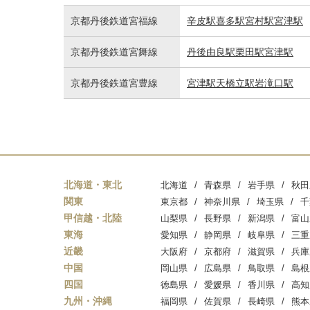
京都丹後鉄道宮福線
辛皮駅
喜多駅
宮村駅
宮津駅
京都丹後鉄道宮舞線
丹後由良駅
栗田駅
宮津駅
京都丹後鉄道宮豊線
宮津駅
天橋立駅
岩滝口駅
北海道・東北
北海道
青森県
岩手県
秋田
関東
東京都
神奈川県
埼玉県
千
甲信越・北陸
山梨県
長野県
新潟県
富山
東海
愛知県
静岡県
岐阜県
三重
近畿
大阪府
京都府
滋賀県
兵庫
中国
岡山県
広島県
鳥取県
島根
四国
徳島県
愛媛県
香川県
高知
九州・沖縄
福岡県
佐賀県
長崎県
熊本