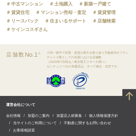
中古マンション
土地購入
新築一戸建て
賃貸住宅
マンション売却・査定
賃貸管理
リースバック
住まいるサポート
店舗検索
ケインコスギさん
※同一屋号で売買・賃貸の両方を取り扱う不動産仲介フラン
No.1
店舗数
※
チャイズ業としての全国における店舗数
（2026年7月時点／東京商工リサーチ調べ）
センチュリー21の加盟店は、すべて独立・自営です。
運営会社について
会社情報
加盟のご案内
加盟店人材募集
個人情報保護方針
当サイトのご利用について
不動産に関するお問い合わせ
お客様相談室