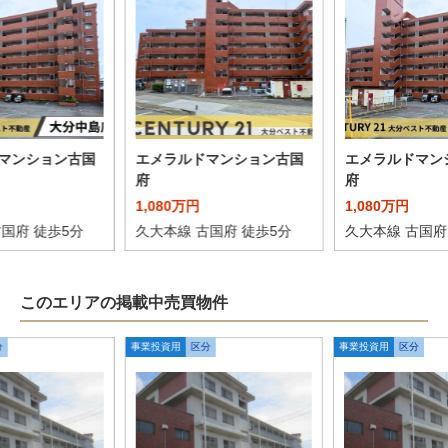
マンション古国
エメラルドマンション古国
エメラルドマン
府
府
1,080万円
1,080万円
国府 徒歩5分
久大本線 古国府 徒歩5分
久大本線 古国府
このエリアの掲載中売買物件
分
事業投資用
区分
事業投資用
区分