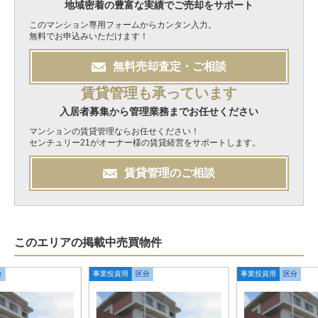
地域密着の豊富な実績でご売却をサポート
このマンション専用フォームからカンタン入力。
無料でお申込みいただけます！
無料
売却
査定・ご相談
賃貸管理も承っています
入居者募集から管理業務までお任せください
マンションの賃貸管理ならお任せください！
センチュリー21がオーナー様の賃貸経営をサポートします。
賃貸管理のご相談
このエリアの掲載中売買物件
分
事業投資用
区分
事業投資用
区分