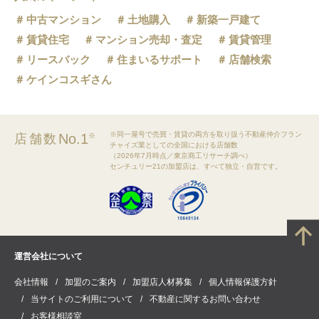
中古マンション
土地購入
新築一戸建て
賃貸住宅
マンション売却・査定
賃貸管理
リースバック
住まいるサポート
店舗検索
ケインコスギさん
※同一屋号で売買・賃貸の両方を取り扱う不動産仲介フラン
No.1
店舗数
※
チャイズ業としての全国における店舗数
（2026年7月時点／東京商工リサーチ調べ）
センチュリー21の加盟店は、すべて独立・自営です。
運営会社について
会社情報
加盟のご案内
加盟店人材募集
個人情報保護方針
当サイトのご利用について
不動産に関するお問い合わせ
お客様相談室