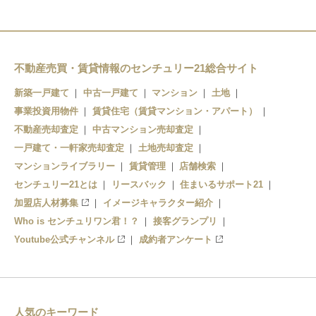
不動産売買・賃貸情報のセンチュリー21総合サイト
新築一戸建て
中古一戸建て
マンション
土地
事業投資用物件
賃貸住宅（賃貸マンション・アパート）
不動産売却査定
中古マンション売却査定
一戸建て・一軒家売却査定
土地売却査定
マンションライブラリー
賃貸管理
店舗検索
センチュリー21とは
リースバック
住まいるサポート21
加盟店人材募集
イメージキャラクター紹介
Who is センチュリワン君！？
接客グランプリ
Youtube公式チャンネル
成約者アンケート
人気のキーワード