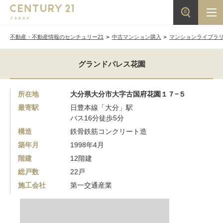
不動産・不動産情報のセンチュリー21
中古マンション購入
マンションライブラ
グランドパレス花園
所在地
大分県大分市大字古国府花園１７−５
最寄駅
日豊本線「大分」駅
バス16分徒歩5分
構造
鉄骨鉄筋コンクリート造
築年月
1998年4月
階建
12階建
総戸数
22戸
施工会社
第一交通産業